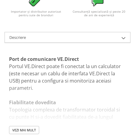
Importator și distribuitor autorizat
Consultanță specializată și peste 20
pentru sute de branduri
de ani de experiență
Descriere
Port de comunicare VE.Direct
Portul VE.Direct poate fi conectat la un calculator
(este necesar un cablu de interfata VE.Direct la
USB) pentru a configura si monitoriza aceiasi
parametri.
Fiabilitate dovedita
Topologia complexa de transformator toroidal si
cu punte H si-a dovedit fiabilitatea de-a lungul
multor ani. Invertoarele sunt rezistente la
VEZI MAI MULT
scurtcircuit si sunt protejate împotriva