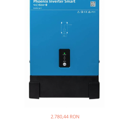
Sisteme de management (BMS)
Redresoare, incarcatoare si testere
Redresoare auto, moto, barci si
stationare
2.780,44 RON