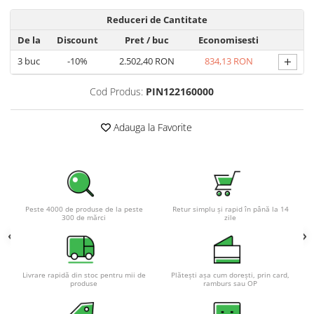
Reduceri de Cantitate
De la
Discount
Pret
/ buc
Economisesti
+
3
buc
-10%
2.502,40 RON
834,13 RON
Cod Produs:
PIN122160000
Adauga la Favorite
Peste 4000 de produse de la peste
Retur simplu și rapid în până la 14
300 de mărci
zile
Livrare rapidă din stoc pentru mii de
Plătești așa cum dorești, prin card,
produse
ramburs sau OP