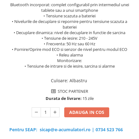
Bluetooth incorporat: complet configurabil prin intermediul unei
tablete sau a unui smartphone
• Tensiune scazuta a bateriei
• Nivelurile de decuplare si repornire pentru tensiune scazuta a
bateriei
• Decuplare dinamica: nivel de decuplare in functie de sarcina
• Tensiune de iesire: 210 - 245V
• Frecventa: 50 Hz sau 60 Hz
• Pornire/Oprire mod ECO si senzor de nivel pentru modul ECO
• Releu alarma
Monitorizare:
• Tensiune de intrare si de iesire, sarcina si alarme
Culoare
:
Albastru
STOC PARTENER
Durata de livrare:
15 zile
ADAUGA IN COS
Pentru SEAP:
sicap@e-acumulatori.ro
|
0734 523 766