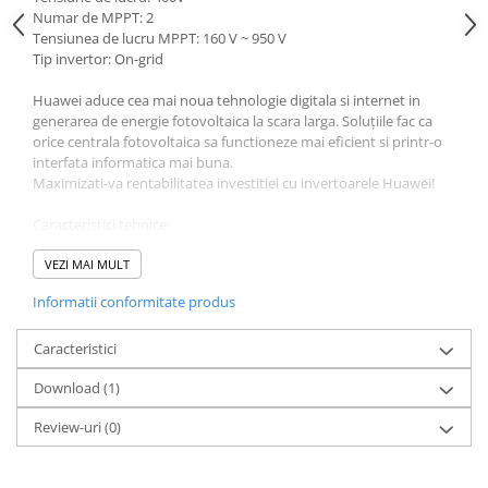
Acumulatori VRLA AGM/GEL /
Numar de MPPT: 2
Tractiune / LiFePo4
Tensiunea de lucru MPPT: 160 V ~ 950 V
Baterii si acumulatori gel si VRLA
Tip invertor: On-grid
6-12 V
Huawei aduce cea mai noua tehnologie digitala si internet in
Baterii si acumulatori AGM VRLA
generarea de energie fotovoltaica la scara larga. Soluțiile fac ca
de 6-12 V
orice centrala fotovoltaica sa functioneze mai eficient si printr-o
interfata informatica mai buna.
Acumulatori Moto, ATV
Maximizati-va rentabilitatea investitiei cu invertoarele Huawei!
GEL
Caracteristici tehnice:
AGM
Li-Ion
Intrare
VEZI MAI MULT
Puterea maxima PV: 29760 Wp
SLA AGM (Sealed Lead Acid)
Informatii conformitate produs
Tensiunea maxima: 1080 V
Deep Cycle - Tractiune/Semi-
Tensiune de lucru: 160 V ~ 950 V
Tractiune
Tensiunea de pornire: 200V
Caracteristici
Tensiunea de lucru MPPT: 160 V ~ 950 V
Marine & Caravan
Download (1)
Curent maxim : 22 A
APC
Numar de MPPT: 2
Review-uri
(0)
Numar intrari: 4
Pachete acumulatori VRLA
Iesire
Sisteme de management (BMS)