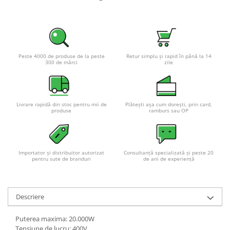
Pachete complete stocare energie
Sisteme de Stocare Comerciale
Sisteme fotovoltaice complete
Sisteme fotovoltaice de putere
Peste 4000 de produse de la peste
Retur simplu și rapid în până la 14
300 de mărci
zile
mica (rulota/caravan/case de
vacanta)
Sisteme fotovoltaice profesionale
Pachete sisteme fotovoltaice
Livrare rapidă din stoc pentru mii de
Plătești așa cum dorești, prin card,
produse
ramburs sau OP
Statii de incarcare vehicule
electrice
Statii de incarcare
Cabluri de incarcare vehicule
Importator și distribuitor autorizat
Consultanță specializată și peste 20
pentru sute de branduri
de ani de experiență
electrice
Prize de incarcare vehicule
electrice
Descriere
Accesorii
Puterea maxima: 20.000W
Turbine eoliene pentru casă
Tensiune de lucru: 400V