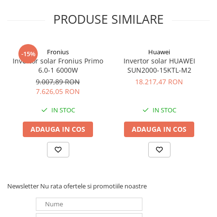
Puterea maxima: 20.000W
Redresoare, incarcatoare si testere
Puterea maxima aparenta: 22.000 VA
PRODUSE SIMILARE
Tensiune de lucru: 400V
Redresoare auto, moto, barci si
Frecventa retea: 50 Hz/60 Hz
stationare
Curent maxim de iesire: 33.5 A
Surse UPS
Distorsie armonica maxima: ≤ 3%
Fronius
Huawei
-15%
Invertor solar Fronius Primo
Invertor solar HUAWEI
UPS pentru centrale termice si
Pentru mai multe informatii consultati fisa tehnica
6.0-1 6000W
SUN2000-15KTL-M2
sisteme de urgenta - acumulator
extern
9.007,89 RON
18.217,47 RON
UPS Calculatoare si Servere
7.626,05 RON
UPS Trifazat
IN STOC
IN STOC
Stabilizatoare Tensiune
ADAUGA IN COS
ADAUGA IN COS
PDUs unitati de distributie a
energiei electrice
Cabinete baterii
Acumulatori UPS
Drumetii / Camping
Newsletter
Nu rata ofertele si promotiile noastre
Accesorii
Frigidere portabile