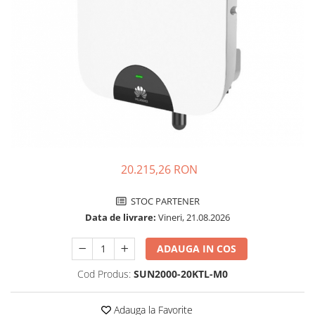
Incarcatoare acumulatori
Panouri fotovoltaice si accesorii
Panouri fotovoltaice
Sisteme prindere panouri
fotovoltaice
Accesorii
Invertoare
Invertoare Hibrid
Invertoare On-grid
20.215,26 RON
Invertoare Off-grid
STOC PARTENER
Controlere solare
Data de livrare:
Vineri, 21.08.2026
MPPT
PWM
ADAUGA IN COS
Convertoare de tensiune
Cod Produs:
SUN2000-20KTL-M0
Sisteme de stocare energie
LiFePO4
Adauga la Favorite