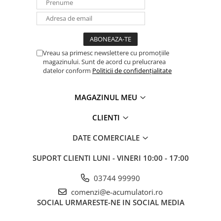
Panouri portabile
Racire/Incalzire
Statii energie portabile
Vreau sa primesc newslettere cu promoțiile
Diverse
magazinului. Sunt de acord cu prelucrarea
Electrice
datelor conform
Politicii de confidențialitate
Intrerupatoare si prize
MAGAZINUL MEU
Dulapuri pentru cablare
structurata
CLIENTI
Sigurante
Tablouri electrice
DATE COMERCIALE
Lumina (Becuri si Lanterne)
SUPORT CLIENTI
LUNI - VINERI 10:00 - 17:00
Laptop & PC accesorii, baterii,
cabluri USB, prelungitoare USB
03744 99990
Cablu de date si Adaptoare
comenzi@e-acumulatori.ro
Solutii solare portabile
SOCIAL
URMARESTE-NE IN SOCIAL MEDIA
Lichidare de stoc