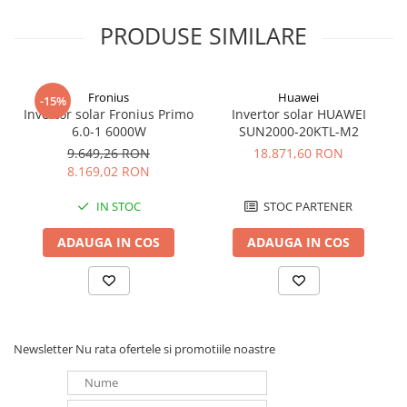
Puterea maxima: 15.000W
Puterea maxima aparenta: 16.500 VA
PRODUSE SIMILARE
Tensiune de lucru: 400V
Frecventa retea
: 50 Hz/60 Hz
Curent maxim de iesire: 25.2 A
Distorsie armonica maxima: ≤ 3%
Fronius
Huawei
-15%
Invertor solar Fronius Primo
Invertor solar HUAWEI
Pentru mai multe informatii consultati fisa tehnica
6.0-1 6000W
SUN2000-20KTL-M2
9.649,26 RON
18.871,60 RON
8.169,02 RON
IN STOC
STOC PARTENER
ADAUGA IN COS
ADAUGA IN COS
Newsletter
Nu rata ofertele si promotiile noastre