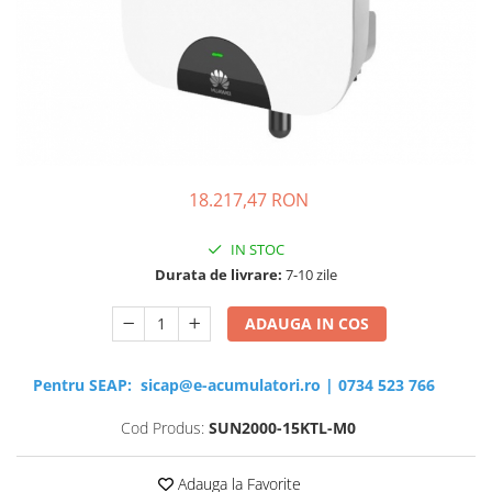
Sisteme de management (BMS)
Redresoare, incarcatoare si testere
Redresoare auto, moto, barci si
stationare
18.217,47 RON
IN STOC
Durata de livrare:
7-10 zile
ADAUGA IN COS
Pentru SEAP:
sicap@e-acumulatori.ro
|
0734 523 766
Cod Produs:
SUN2000-15KTL-M0
Adauga la Favorite