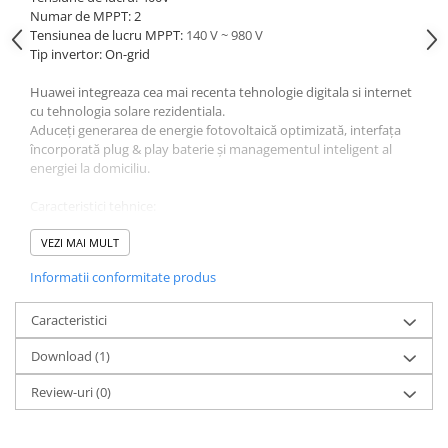
Numar de MPPT: 2
Tensiunea de lucru MPPT:
140 V ~ 980 V
Tip invertor: On-grid
Huawei integreaza cea mai recenta tehnologie digitala si internet
cu tehnologia solare rezidentiala.
Aduceți generarea de energie fotovoltaică optimizată, interfața
încorporată plug & play baterie și managementul inteligent al
energiei la domiciliu.
Caracteristici tehnice:
Intrare
VEZI MAI MULT
Puterea maxima PV: 29760 Wp
Informatii conformitate produs
Tensiunea maxima: 1080 V
Tensiune de lucru
:
140 V ~ 980 V
Tensiunea de pornire: 200V
Caracteristici
Tensiunea de lucru MPPT:
140 V ~ 980 V
Download (1)
Curent maxim : 22A
Numar de MPPT: 2
Review-uri
(0)
Numar intrari per MPPT: 4
Iesire