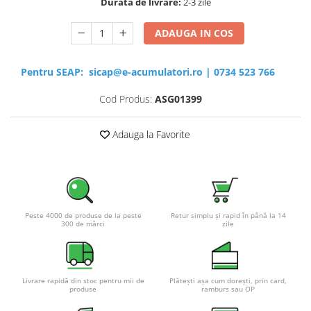
Durata de livrare:
2-3 zile
ADAUGA IN COS
Pentru SEAP:
sicap@e-acumulatori.ro
|
0734 523 766
Cod Produs:
ASG01399
Adauga la Favorite
Peste 4000 de produse de la peste
Retur simplu și rapid în până la 14
300 de mărci
zile
Livrare rapidă din stoc pentru mii de
Plătești așa cum dorești, prin card,
produse
ramburs sau OP