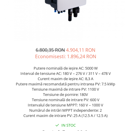
Sisteme de management (BMS)
Redresoare, incarcatoare si testere
Redresoare auto, moto, barci si
stationare
6.800,35 RON
4.904,11 RON
Economisesti:
1.896,24
RON
Putere nominală de ieșire AC: 5000 W
Interval de tensiune AC: 180 V – 276 V / 311 V – 478 V
Curent maxim de ieșire AC: 8,3 A
Putere maximă recomandată pentru intrarea PV: 7.5 kWp
Tensiune maximă de intrare PV: 1100 V
Tensiune de pornire: 180V
Tensiune nominală de intrare PV: 600 V
Intervalul de tensiune MPPT: 160 V – 1000 V
Numărul de intrări MPPT independente: 2
Curent maxim de intrare PV: 25 A (12.5 A / 12.5 A)
IN STOC