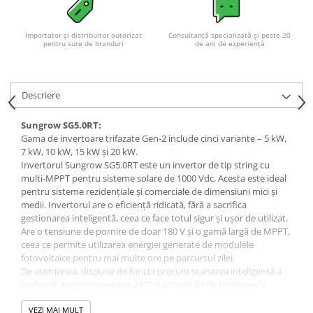
Importator și distribuitor autorizat
Consultanță specializată și peste 20
pentru sute de branduri
de ani de experiență
Descriere
Sungrow SG5.0RT:
Gama de invertoare trifazate Gen-2 include cinci variante – 5 kW,
7 kW, 10 kW, 15 kW și 20 kW.
Invertorul Sungrow SG5.0RT este un invertor de tip string cu
multi-MPPT pentru sisteme solare de 1000 Vdc. Acesta este ideal
pentru sisteme rezidențiale și comerciale de dimensiuni mici și
medii. Invertorul are o eficiență ridicată, fără a sacrifica
gestionarea inteligentă, ceea ce face totul sigur și ușor de utilizat.
Are o tensiune de pornire de doar 180 V și o gamă largă de MPPT,
ceea ce permite utilizarea energiei generate de modulele
fotovoltaice pentru mai multe ore pe parcursul zilei.
De asemenea, dispune de funcții precum scanarea inteligentă a
curbei IV, monitorizare live 24/7 și actualizări de firmware la
distanță.
Este ușor și prietenos cu utilizatorul, având un design compact de
VEZI MAI MULT