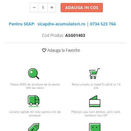
ADAUGA IN COS
Pentru SEAP:
sicap@e-acumulatori.ro
|
0734 523 766
Cod Produs:
ASG01403
Adauga la Favorite
Peste 4000 de produse de la peste
Retur simplu și rapid în până la 14
300 de mărci
zile
Livrare rapidă din stoc pentru mii de
Plătești așa cum dorești, prin card,
produse
ramburs sau OP