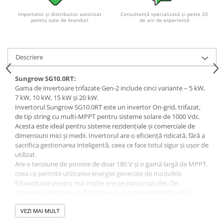
Importator și distribuitor autorizat
Consultanță specializată și peste 20
pentru sute de branduri
de ani de experiență
Descriere
Sungrow SG10.0RT:
Gama de invertoare trifazate Gen-2 include cinci variante – 5 kW,
7 kW, 10 kW, 15 kW și 20 kW.
Invertorul Sungrow SG10.0RT este un invertor On-grid, trifazat,
de tip string cu multi-MPPT pentru sisteme solare de 1000 Vdc.
Acesta este ideal pentru sisteme rezidențiale și comerciale de
dimensiuni mici și medii. Invertorul are o eficiență ridicată, fără a
sacrifica gestionarea inteligentă, ceea ce face totul sigur și ușor de
utilizat.
Are o tensiune de pornire de doar 180 V și o gamă largă de MPPT,
ceea ce permite utilizarea energiei generate de modulele
fotovoltaice pentru mai multe ore pe parcursul zilei. De
asemenea, dispune de funcții precum scanarea inteligentă a
curbei IV, monitorizare live 24/7 și actualizări de firmware la
distanță.
VEZI MAI MULT
Este ușor și prietenos cu utilizatorul, având un design compact de