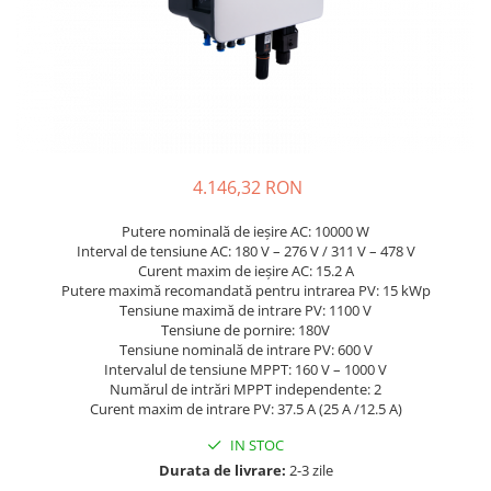
Sisteme de management (BMS)
Redresoare, incarcatoare si testere
Redresoare auto, moto, barci si
stationare
4.146,32 RON
Putere nominală de ieșire AC: 10000 W
Interval de tensiune AC: 180 V – 276 V / 311 V – 478 V
Curent maxim de ieșire AC: 15.2 A
Putere maximă recomandată pentru intrarea PV: 15 kWp
Tensiune maximă de intrare PV: 1100 V
Tensiune de pornire: 180V
Tensiune nominală de intrare PV: 600 V
Intervalul de tensiune MPPT: 160 V – 1000 V
Numărul de intrări MPPT independente: 2
Curent maxim de intrare PV: 37.5 A (25 A /12.5 A)
IN STOC
Durata de livrare:
2-3 zile