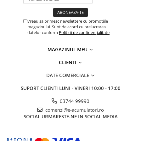
Greutate 74 kg
Greutate incl. ambalaj 92 kg
Grad de protectie IP65
Vreau sa primesc newslettere cu promoțiile
Clasa de protectie 1
magazinului. Sunt de acord cu prelucrarea
Consum pe timp de noapte 15 W
datelor conform
Politicii de confidențialitate
Instalare în interior și exterior 4)
Interval de temperatură ambientală '-40°C - +65°C (deconectare
AC opțional: de la -30 la + 65 °C)
MAGAZINUL MEU
Umiditate admisă 0-100 %
Max. altitudine 2) 4000 m
CLIENTI
Certificate și conformitate cu standardele VDE-AR-N 4105, VDE-
AR-N 4110, IEC 62109-1/-2, IEC 62116, IEC 61727 R25, AS/NZS 4777,
DATE COMERCIALE
CEI 0-16, CEI 0-21, EN 50549-1/-2, VDE 0126-1-1 8)
Topologie invertor Fără transformator
Tehnologie de răcire activă și sistem cu perete dublu
SUPORT CLIENTI
LUNI - VINERI 10:00 - 17:00
Emisii sonore 68,4 dB(A)
Clasa de emisii de interferențe B
03744 99990
comenzi@e-acumulatori.ro
EFICIENŢĂ
SOCIAL
URMARESTE-NE IN SOCIAL MEDIA
Max. randament (PV - retea) 98,50%
Eficiență europeană (ηEU) 98,2 / 97,7 / 97,3 (580Vdc / 800Vdc /
930Vdc)
DISPOZITIVE DE PROTECȚIE