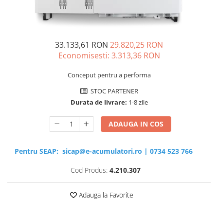
Sisteme de management (BMS)
Redresoare, incarcatoare si testere
33.133,61 RON
29.820,25 RON
Redresoare auto, moto, barci si
Economisesti:
3.313,36
RON
stationare
Conceput pentru a performa
STOC PARTENER
Durata de livrare:
1-8 zile
ADAUGA IN COS
Pentru SEAP:
sicap@e-acumulatori.ro
|
0734 523 766
Cod Produs:
4.210.307
Adauga la Favorite