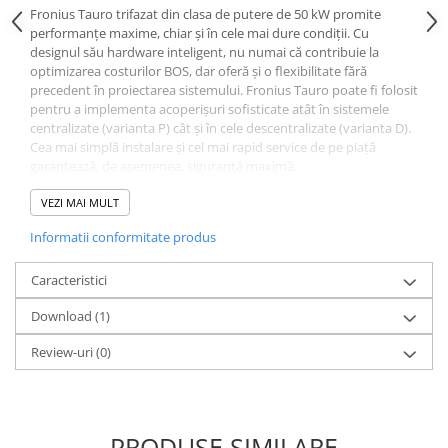
Fronius Tauro trifazat din clasa de putere de 50 kW promite
performanțe maxime, chiar și în cele mai dure condiții. Cu
designul său hardware inteligent, nu numai că contribuie la
optimizarea costurilor BOS, dar oferă și o flexibilitate fără
precedent în proiectarea sistemului. Fronius Tauro poate fi folosit
pentru a implementa acoperișuri sofisticate atât în ​​sistemele
centralizate (varianta P) cât și în cele descentralizate (varianta D).
Cea mai simplă instalare și cel mai rapid service de pe piață
garantează, de asemenea, siguranță maximă.
DATE DE INTRARE
VEZI MAI MULT
Numărul de trackere MPP 1
Informatii conformitate produs
Max. curent de intrare (Idc max_inverter) 87,5 A
Domeniu de tensiune de intrare DC (Udc min - Udc max) 580 -
1000 V
Caracteristici
Tensiune de pornire de alimentare (pornire Udc) 650 V
Download (1)
Interval de tensiune MPP (Umpp min - Umpp max) 580 - 930 V
Max. Puterea generatorului fotovoltaic (Pdc max) 75 kWpeak
Review-uri
(0)
Max. curent de intrare PV1 (Idc max, PV1) 75 A
Max. curent de intrare PV2 (Idc max, PV2) 75 A
Max. curent de scurtcircuit PV1 (Isc max, PV1) 125 A
Max. curent de scurtcircuit PV2 (Isc max, PV2) 125 A
Max. putere sistem fotovoltaic PV1 (Pdc max,PV1) 60 kWpeak
PRODUSE SIMILARE