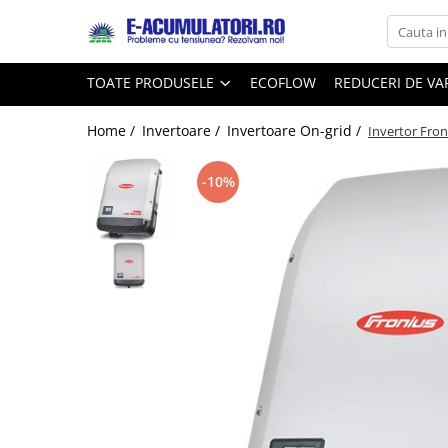
Toate Produsele
Reduceri de vara
TOATE PRODUSELE
ECOFLOW
REDUCERI DE V
Acumulatori, Baterii si Incarcatoare
Cabluri
Uzuale
Home /
Invertoare /
Invertoare On-grid /
Invertor Fro
Acumulatori
Baterii
Diverse
-10%
Baterii alcaline
Prelungitoare
Baterii litiu
Panouri fotovoltaice
Zinc-Carbon
Sisteme de prindere
Baterii rotunde argint
Invertoare
Baterii auditive
Statii de incarcare EV
Accesorii baterii
UPS
Baterii Industriale
Acumulatori
Ni-MH
Li-Ion