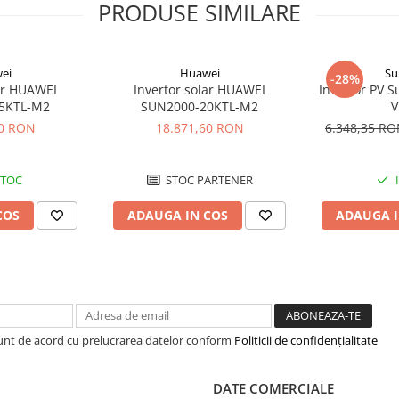
PRODUSE SIMILARE
vârf
ei
Huawei
Su
-28%
lar HUAWEI
Invertor solar HUAWEI
Invertor PV 
5KTL-M2
SUN2000-20KTL-M2
V
60 RON
18.871,60 RON
6.348,35 R
 V
STOC
STOC PARTENER
z)
COS
ADAUGA IN COS
ADAUGA I
Sunt de acord cu prelucrarea datelor conform
Politicii de confidențialitate
DATE COMERCIALE