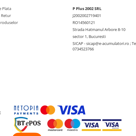
 Plata
P Plus 2002 SRL
e Retur
J2002002719401
Produselor
RO14560121
Strada Hatmanul Arbore 8-10
ub 2,5 - 16 mm²
sector 1, Bucuresti
5 - 16 mm²
SICAP - sicap@e-acumulatori.ro ; Te
IEC 62116, IEC 61727, VDE 0126-1-
0734523766
07- 1, CEI 0-21, CEI 0-16, NRS
60068, IEC 63027:2023
erare. Limitarea puterii
g
a