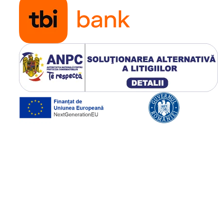
ec, Fronius Solar API (JSON)
e control al ondulației, gestionarea
ash USB
nsiune