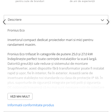
pentru sute de branduri
de ani de experiență
Acumulatori VRLA AGM/GEL /
Tractiune / LiFePo4
Baterii si acumulatori gel si VRLA
6-12 V
Descriere
Baterii si acumulatori AGM VRLA
Fronius Eco
de 6-12 V
Acumulatori Moto, ATV
Invertorul compact dedicat proiectelor mari si mici pentru
randament maxim.
GEL
AGM
Fronius Eco trifazat în categoriile de putere 25,0 și 27,0 kW
îndeplinește perfect toate cerințele instalațiilor la scară largă.
Li-Ion
Datorită greutății sale reduse și sistemului de montare
SLA AGM (Sealed Lead Acid)
SnapINverter, acest dispozitiv fără transformator poate fi instalat
Deep Cycle - Tractiune/Semi-
rapid și ușor, fie în interior, fie în exterior. Această serie de
Tractiune
invertoare stabilește noi standarde cu clasa de protecție IP 66. În
plus, suporturile de siguranță integrate pe toți polii și siguranța
Marine & Caravan
DC opțională înseamnă că nu mai sunt necesare cutii de colectare
a șirurilor.
APC
VEZI MAI MULT
Pachete acumulatori VRLA
DATE DE INTRARE
Informatii conformitate produs
Sisteme de management (BMS)
Numărul de trackere MPPT 1