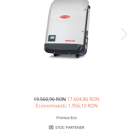
Incarcatoare acumulatori
Panouri fotovoltaice si accesorii
Panouri fotovoltaice
Sisteme prindere panouri
fotovoltaice
Accesorii
Invertoare
Invertoare Hibrid
Invertoare On-grid
Invertoare Off-grid
Controlere solare
MPPT
19.560,96 RON
17.604,86 RON
PWM
Economisesti:
1.956,10
RON
Convertoare de tensiune
Fronius Eco
Sisteme de stocare energie
STOC PARTENER
LiFePO4