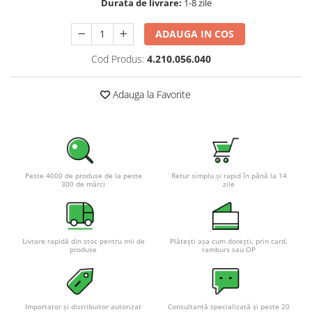
Durata de livrare:
1-8 zile
Pachete complete stocare energie
ADAUGA IN COS
Sisteme de Stocare Comerciale
Sisteme fotovoltaice complete
Cod Produs:
4.210.056.040
Sisteme fotovoltaice de putere
mica (rulota/caravan/case de
Adauga la Favorite
vacanta)
Sisteme fotovoltaice profesionale
Pachete sisteme fotovoltaice
Statii de incarcare vehicule
electrice
Peste 4000 de produse de la peste
Retur simplu și rapid în până la 14
Statii de incarcare
300 de mărci
zile
Cabluri de incarcare vehicule
electrice
Prize de incarcare vehicule
Livrare rapidă din stoc pentru mii de
Plătești așa cum dorești, prin card,
produse
ramburs sau OP
electrice
Accesorii
Turbine eoliene pentru casă
Importator și distribuitor autorizat
Consultanță specializată și peste 20