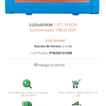
Sisteme de management (BMS)
Redresoare, incarcatoare si testere
Redresoare auto, moto, barci si
2.225,60 RON
1.477,18 RON
stationare
Economisesti:
748,42
RON
STOC EPUIZAT
Durata de livrare:
2-3 zile
Cod Produs:
PIN242121200
Adauga la Favorite
Peste 4000 de produse de la peste
Retur simplu și rapid în până la 14
300 de mărci
zile