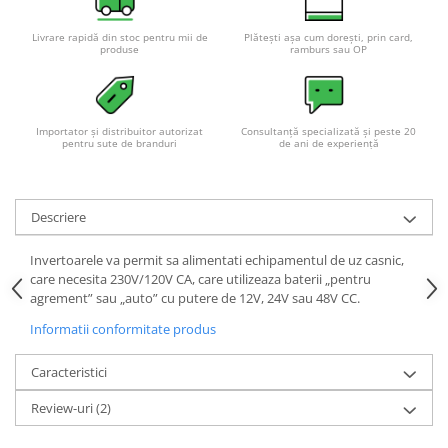
Livrare rapidă din stoc pentru mii de
Plătești așa cum dorești, prin card,
produse
ramburs sau OP
Importator și distribuitor autorizat
Consultanță specializată și peste 20
pentru sute de branduri
de ani de experiență
Descriere
Invertoarele va permit sa alimentati echipamentul de uz casnic,
care necesita 230V/120V CA, care utilizeaza baterii „pentru
agrement” sau „auto” cu putere de 12V, 24V sau 48V CC.
Informatii conformitate produs
Caracteristici
Review-uri
(2)