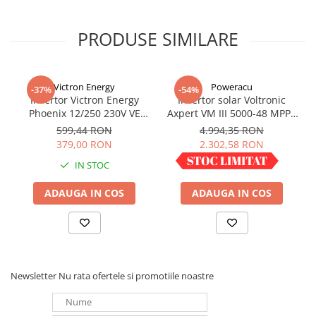
PRODUSE SIMILARE
Victron Energy
Poweracu
-37%
-54%
Invertor Victron Energy
Invertor solar Voltronic
Phoenix 12/250 230V VE
Axpert VM III 5000-48 MPPT
Direct Schuko
5000VA 5000W LCD +
599,44 RON
4.994,35 RON
bluetooth
379,00 RON
2.302,58 RON
IN STOC
IN STOC
ADAUGA IN COS
ADAUGA IN COS
Newsletter
Nu rata ofertele si promotiile noastre