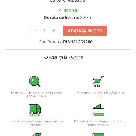
Pachete complete stocare energie
IN STOC
Sisteme de Stocare Comerciale
Durata de livrare:
2-3 zile
Sisteme fotovoltaice complete
ADAUGA IN COS
Sisteme fotovoltaice de putere
mica (rulota/caravan/case de
Cod Produs:
PIN121251200
vacanta)
Sisteme fotovoltaice profesionale
Adauga la Favorite
Pachete sisteme fotovoltaice
Statii de incarcare vehicule
electrice
Statii de incarcare
Cabluri de incarcare vehicule
Peste 4000 de produse de la peste
Retur simplu și rapid în până la 14
electrice
300 de mărci
zile
Prize de incarcare vehicule
electrice
Accesorii
Livrare rapidă din stoc pentru mii de
Plătești așa cum dorești, prin card,
produse
ramburs sau OP
Turbine eoliene pentru casă