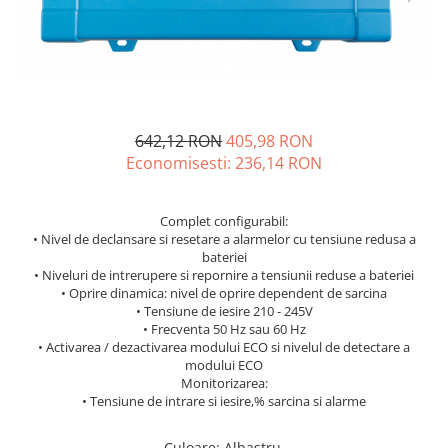
Incarcatoare acumulatori
Panouri fotovoltaice si accesorii
Panouri fotovoltaice
Sisteme prindere panouri
fotovoltaice
642,12 RON
405,98 RON
Accesorii
Economisesti:
236,14
RON
Invertoare
Invertoare Hibrid
Complet configurabil:
Invertoare On-grid
• Nivel de declansare si resetare a alarmelor cu tensiune redusa a
bateriei
Invertoare Off-grid
• Niveluri de intrerupere si repornire a tensiunii reduse a bateriei
• Oprire dinamica: nivel de oprire dependent de sarcina
Controlere solare
• Tensiune de iesire 210 - 245V
MPPT
• Frecventa 50 Hz sau 60 Hz
• Activarea / dezactivarea modului ECO si nivelul de detectare a
PWM
modului ECO
Monitorizarea:
Convertoare de tensiune
• Tensiune de intrare si iesire,% sarcina si alarme
Sisteme de stocare energie
LiFePO4
Culoare
:
Albastru