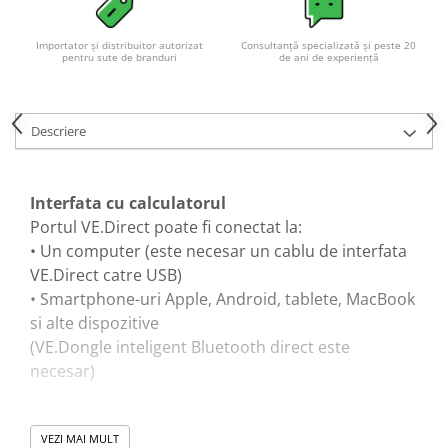
Acumulatori VRLA AGM/GEL /
Tractiune / LiFePo4
Importator și distribuitor autorizat
Consultanță specializată și peste 20
Baterii si acumulatori gel si VRLA
pentru sute de branduri
de ani de experiență
6-12 V
Baterii si acumulatori AGM VRLA
de 6-12 V
Descriere
Acumulatori Moto, ATV
GEL
Interfata cu calculatorul
AGM
Portul VE.Direct poate fi conectat la:
Li-Ion
• Un computer (este necesar un cablu de interfata
SLA AGM (Sealed Lead Acid)
VE.Direct catre USB)
Deep Cycle - Tractiune/Semi-
• Smartphone-uri Apple, Android, tablete, MacBook
Tractiune
si alte dispozitive
Marine & Caravan
(VE.Dongle inteligent Bluetooth direct este
necesar)
APC
Pachete acumulatori VRLA
Fiabilitate dovedita
Sisteme de management (BMS)
VEZI MAI MULT
Invertoarele sunt rezistente la scurtcircuit si