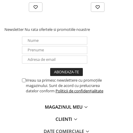
Redresoare, incarcatoare si testere
Redresoare auto, moto, barci si
stationare
Newsletter
Nu rata ofertele si promotiile noastre
Surse UPS
UPS pentru centrale termice si
sisteme de urgenta - acumulator
extern
UPS Calculatoare si Servere
UPS Trifazat
Stabilizatoare Tensiune
PDUs unitati de distributie a
Vreau sa primesc newslettere cu promoțiile
magazinului. Sunt de acord cu prelucrarea
energiei electrice
datelor conform
Politicii de confidențialitate
Cabinete baterii
Acumulatori UPS
MAGAZINUL MEU
Drumetii / Camping
CLIENTI
Accesorii
Frigidere portabile
DATE COMERCIALE