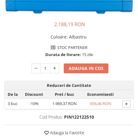
Incarcatoare acumulatori
Panouri fotovoltaice si accesorii
Panouri fotovoltaice
2.188,19 RON
Sisteme prindere panouri
fotovoltaice
Culoare
:
Albastru
Accesorii
STOC PARTENER
Invertoare
Durata de livrare:
15 zile
Invertoare Hibrid
ADAUGA IN COS
Invertoare On-grid
Invertoare Off-grid
Reduceri de Cantitate
Controlere solare
De la
Discount
Pret
/ buc
Economisesti
MPPT
+
3
buc
-10%
1.969,37 RON
656,46 RON
PWM
Cod Produs:
PIN122122510
Convertoare de tensiune
Sisteme de stocare energie
Adauga la Favorite
LiFePO4