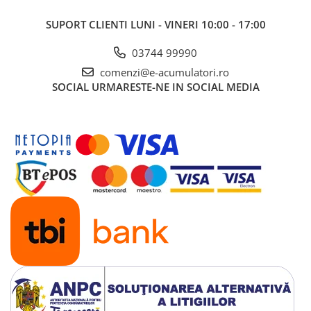
Panouri portabile
SUPORT CLIENTI
LUNI - VINERI 10:00 - 17:00
Racire/Incalzire
03744 99990
Statii energie portabile
comenzi@e-acumulatori.ro
Diverse
SOCIAL
URMARESTE-NE IN SOCIAL MEDIA
Electrice
Intrerupatoare si prize
Dulapuri pentru cablare
structurata
Sigurante
Tablouri electrice
Lumina (Becuri si Lanterne)
Laptop & PC accesorii, baterii,
cabluri USB, prelungitoare USB
Cablu de date si Adaptoare
Solutii solare portabile
Lichidare de stoc