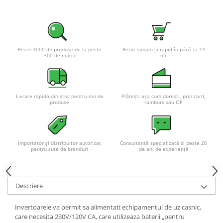
Pachete complete stocare energie
Sisteme de Stocare Comerciale
Sisteme fotovoltaice complete
Peste 4000 de produse de la peste
Retur simplu și rapid în până la 14
Sisteme fotovoltaice de putere
300 de mărci
zile
mica (rulota/caravan/case de
vacanta)
Sisteme fotovoltaice profesionale
Pachete sisteme fotovoltaice
Livrare rapidă din stoc pentru mii de
Plătești așa cum dorești, prin card,
produse
ramburs sau OP
Statii de incarcare vehicule
electrice
Statii de incarcare
Importator și distribuitor autorizat
Consultanță specializată și peste 20
Cabluri de incarcare vehicule
pentru sute de branduri
de ani de experiență
electrice
Prize de incarcare vehicule
electrice
Descriere
Accesorii
Invertoarele va permit sa alimentati echipamentul de uz casnic,
Turbine eoliene pentru casă
care necesita 230V/120V CA, care utilizeaza baterii „pentru