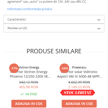
agrement” sau „auto” cu putere de 12V, 24V sau 48V CC.
Acumulatori VRLA AGM/GEL /
Tractiune / LiFePo4
Informatii conformitate produs
Baterii si acumulatori gel si VRLA
6-12 V
Caracteristici
Baterii si acumulatori AGM VRLA
Review-uri
(0)
de 6-12 V
Acumulatori Moto, ATV
GEL
PRODUSE SIMILARE
AGM
Li-Ion
SLA AGM (Sealed Lead Acid)
Victron Energy
Poweracu
-37%
-54%
Deep Cycle - Tractiune/Semi-
Invertor Victron Energy
Invertor solar Voltronic
Tractiune
Phoenix 12/250 230V VE
Axpert VM III 5000-48 MPPT
Direct Schuko
5000VA 5000W LCD +
642,12 RON
4.662,39 RON
Marine & Caravan
bluetooth
405,98 RON
2.149,53 RON
APC
IN STOC
IN STOC
Pachete acumulatori VRLA
ADAUGA IN COS
ADAUGA IN COS
Sisteme de management (BMS)