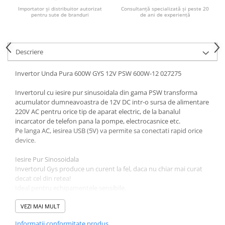
Acumulatori VRLA AGM/GEL /
Importator și distribuitor autorizat
Consultanță specializată și peste 20
Tractiune / LiFePo4
pentru sute de branduri
de ani de experiență
Baterii si acumulatori gel si VRLA
6-12 V
Descriere
Baterii si acumulatori AGM VRLA
de 6-12 V
Invertor Unda Pura 600W GYS 12V PSW 600W-12 027275
Acumulatori Moto, ATV
Invertorul cu iesire pur sinusoidala din gama PSW transforma
GEL
acumulator dumneavoastra de 12V DC intr-o sursa de alimentare
AGM
220V AC pentru orice tip de aparat electric, de la banalul
Li-Ion
incarcator de telefon pana la pompe, electrocasnice etc.
Pe langa AC, iesirea USB (5V) va permite sa conectati rapid orice
SLA AGM (Sealed Lead Acid)
device.
Deep Cycle - Tractiune/Semi-
Tractiune
Iesire Pur Sinosoidala
Invertorul Gys produce un curent la fel, daca nu chiar mai curat
Marine & Caravan
decat cel din retea!
APC
Ideal pentru echipamentele sensibile.
Supracurentii nu apar, invertorul avand o stabilizare automata a
Pachete acumulatori VRLA
curentului de iesire
VEZI MAI MULT
Sisteme de management (BMS)
Informatii conformitate produs