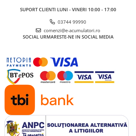
UPS
SUPORT CLIENTI
LUNI - VINERI 10:00 - 17:00
Acumulatori
03744 99990
Diverse
comenzi@e-acumulatori.ro
Invertoare
SOCIAL
URMARESTE-NE IN SOCIAL MEDIA
Sisteme de prindere
Statii de incarcare EV
OUTLET
Pompe de caldura