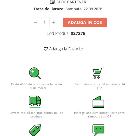
STOC PARTENER
Pachete complete stocare energie
Data de livrare:
Sambata, 22.08.2026
Sisteme de Stocare Comerciale
ADAUGA IN COS
Sisteme fotovoltaice complete
Sisteme fotovoltaice de putere
Cod Produs:
027275
mica (rulota/caravan/case de
vacanta)
Sisteme fotovoltaice profesionale
Adauga la Favorite
Pachete sisteme fotovoltaice
Statii de incarcare vehicule
electrice
Statii de incarcare
Peste 4000 de produse de la peste
Retur simplu și rapid în până la 14
300 de mărci
zile
Cabluri de incarcare vehicule
electrice
Prize de incarcare vehicule
electrice
Livrare rapidă din stoc pentru mii de
Plătești așa cum dorești, prin card,
produse
ramburs sau OP
Accesorii
Turbine eoliene pentru casă