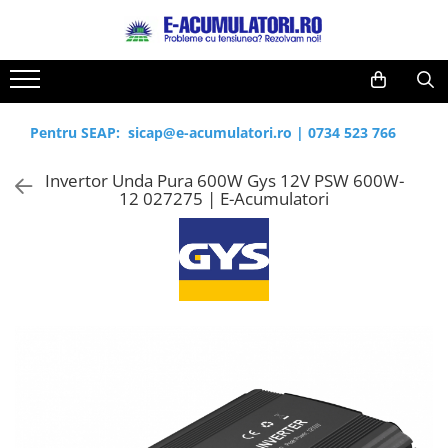
Toate Produsele
Reduceri de vara
Acumulatori, Baterii si Incarcatoare
Cabluri
Uzuale
Pentru SEAP:
sicap@e-acumulatori.ro
|
0734 523 766
Acumulatori
Baterii
Diverse
Invertor Unda Pura 600W Gys 12V PSW 600W-
Baterii alcaline
Prelungitoare
12 027275 | E-Acumulatori
Baterii litiu
Panouri fotovoltaice
Zinc-Carbon
Sisteme de prindere
Baterii rotunde argint
Invertoare
Baterii auditive
Statii de incarcare EV
Accesorii baterii
UPS
Baterii Industriale
Acumulatori
Ni-MH
Li-Ion