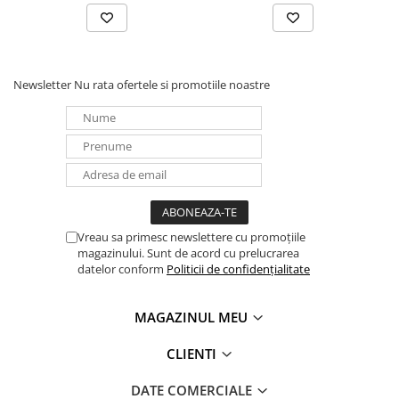
Panouri portabile
Racire/Incalzire
Statii energie portabile
Newsletter
Nu rata ofertele si promotiile noastre
Diverse
Electrice
Intrerupatoare si prize
Dulapuri pentru cablare
structurata
Sigurante
Vreau sa primesc newslettere cu promoțiile
Tablouri electrice
magazinului. Sunt de acord cu prelucrarea
Lumina (Becuri si Lanterne)
datelor conform
Politicii de confidențialitate
Laptop & PC accesorii, baterii,
cabluri USB, prelungitoare USB
MAGAZINUL MEU
Cablu de date si Adaptoare
CLIENTI
Solutii solare portabile
Lichidare de stoc
DATE COMERCIALE