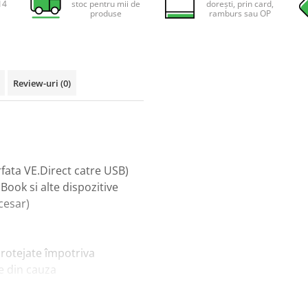
14
stoc pentru mii de
dorești, prin card,
produse
ramburs sau OP
Review-uri
(0)
fata VE.Direct catre USB)
ook si alte dispozitive
cesar)
 protejate împotriva
ie din cauza