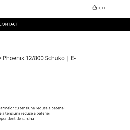
0,00
CONTACT
y Phoenix 12/800 Schuko | E-
alarmelor cu tensiune redusa a bateriei
e a tensiunii reduse a bateriei
dependent de sarcina