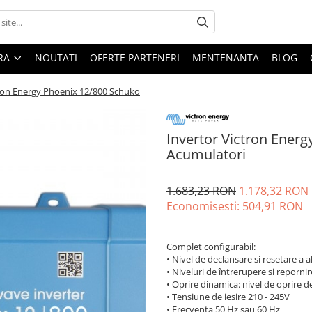
ARA
NOUTATI
OFERTE PARTENERI
MENTENANTA
BLOG
tron Energy Phoenix 12/800 Schuko
Invertor Victron Energ
Acumulatori
1.683,23 RON
1.178,32 RON
Economisesti:
504,91
RON
Complet configurabil:
• Nivel de declansare si resetare a 
• Niveluri de întrerupere si repornir
• Oprire dinamica: nivel de oprire 
• Tensiune de iesire 210 - 245V
• Frecventa 50 Hz sau 60 Hz