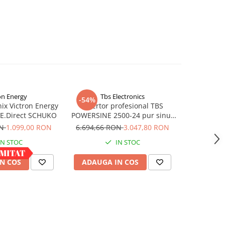
on Energy
Tbs Electronics
-54%
-37%
ix Victron Energy
Invertor profesional TBS
Invertor 
VE.Direct SCHUKO
POWERSINE 2500-24 pur sinus
Sinewave I
DC/AC
cu controll
ON
1.099,00 RON
6.694,66 RON
3.047,80 RON
2.235,9
cabl
IN STOC
IN STOC
N COS
ADAUGA IN COS
ADAUG