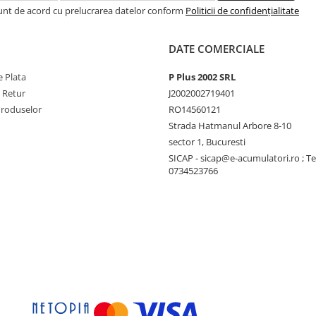
criere.
Sunt de acord cu prelucrarea datelor conform
Politicii de confidențialitate
a de curent alternativ:
DATE COMERCIALE
sa va recomandam
 Plata
P Plus 2002 SRL
aracteristicile Filax : un
e Retur
J2002002719401
0 de milisecunde), astfel
Produselor
RO14560121
ice vor continua sa
Strada Hatmanul Arbore 8-10
sector 1, Bucuresti
SICAP - sicap@e-acumulatori.ro ; Te
0734523766
 instalare