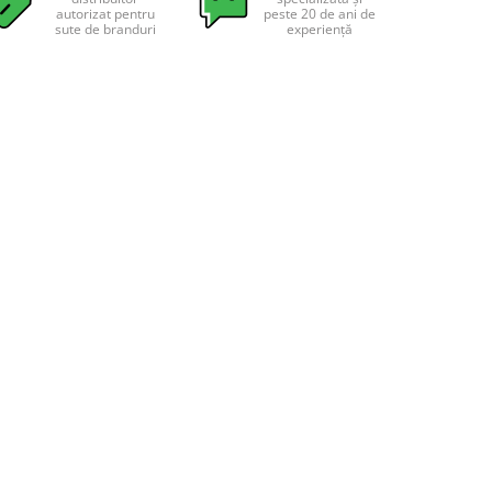
autorizat pentru
peste 20 de ani de
sute de branduri
experiență