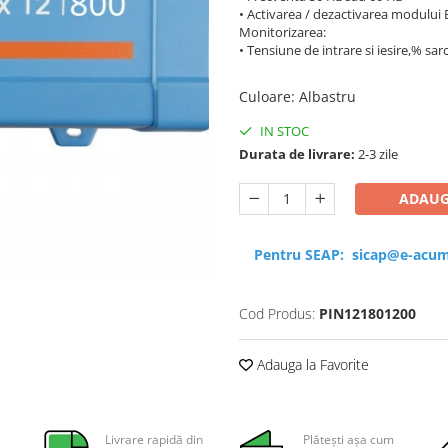
• Activarea / dezactivarea modului 
Monitorizarea:
• Tensiune de intrare si iesire,% sar
Culoare
:
Albastru
IN STOC
Durata de livrare:
2-3 zile
ADAUG
Pentru SEAP:
sicap@e-acum
Cod Produs:
PIN121801200
Adauga la Favorite
Livrare rapidă din
Plătești așa cum