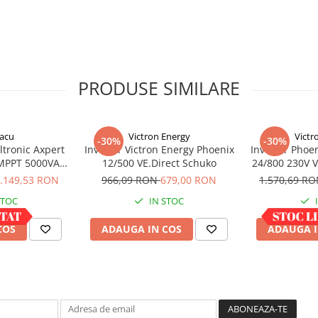
ertoare de putere pentru
lectrice.
PRODUSE SIMILARE
 asteptare atunci când
ptare, invertorul se va
acu
Victron Energy
Victr
-30%
-30%
t: la fiecare 2,5
ltronic Axpert
Invertor Victron Energy Phoenix
Invertor Phoen
 MPPT 5000VA
12/500 VE.Direct Schuko
24/800 230V 
tabilit, invertorul va
 bluetooth
.149,53 RON
966,09 RON
679,00 RON
1.570,69 R
STOC
IN STOC
COS
ADAUGA IN COS
ADAUGA I
a poate fi conectat la un
tactul cu mâna stânga a