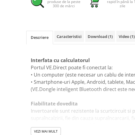
produse de la peste
rapid în până la 
Pachete complete stocare energie
300 de mărci
zile
Sisteme de Stocare Comerciale
Sisteme fotovoltaice complete
Sisteme fotovoltaice de putere
Caracteristici
Download (1)
Video
(1)
Descriere
mica (rulota/caravan/case de
vacanta)
Sisteme fotovoltaice profesionale
Pachete sisteme fotovoltaice
Interfata cu calculatorul
Statii de incarcare vehicule
Portul VE.Direct poate fi conectat la:
electrice
• Un computer (este necesar un cablu de inter
Statii de incarcare
• Smartphone-uri Apple, Android, tablete, MacB
(VE.Dongle inteligent Bluetooth direct este ne
Cabluri de incarcare vehicule
electrice
Fiabilitate dovedita
Prize de incarcare vehicule
Invertoarele sunt rezistente la scurtcircuit si
electrice
supraîncalzirii, fie din cauza supraîncarcarii, f
Accesorii
temperaturii ambientale ridicata.
Turbine eoliene pentru casă
VEZI MAI MULT