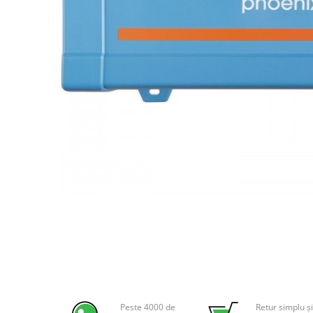
Incarcatoare acumulatori
Panouri fotovoltaice si accesorii
Panouri fotovoltaice
Sisteme prindere panouri
fotovoltaice
Accesorii
Invertoare
Invertoare Hibrid
Invertoare On-grid
Invertoare Off-grid
Controlere solare
Distribuie
pe
MPPT
Facebook
PWM
Convertoare de tensiune
Sisteme de stocare energie
LiFePO4
Peste 4000 de
Retur simplu și