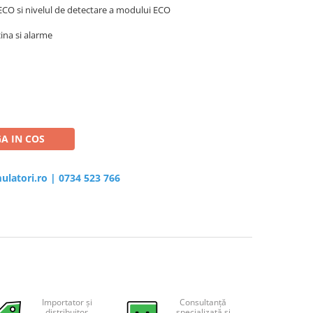
ECO si nivelul de detectare a modului ECO
cina si alarme
A IN COS
ulatori.ro
|
0734 523 766
Importator și
Consultanță
distribuitor
specializată și