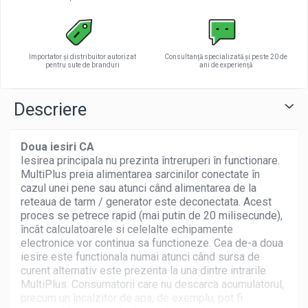
Importator și distribuitor autorizat
Consultanță specializată și peste 20 de
pentru sute de branduri
ani de experiență
Descriere
Doua iesiri CA
Iesirea principala nu prezinta întreruperi în functionare.
MultiPlus preia alimentarea sarcinilor conectate în
cazul unei pene sau atunci când alimentarea de la
reteaua de tarm / generator este deconectata. Acest
proces se petrece rapid (mai putin de 20 milisecunde),
încât calculatoarele si celelalte echipamente
electronice vor continua sa functioneze. Cea de-a doua
iesire este functionala numai atunci când sursa de
curent alternativ este prezenta la una dintre intrarile
MultiPlus. Consumatorii care nu descarca acumulatorul,
precum un încalzitor de apa, de exemplu, pot fi