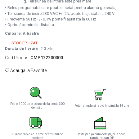
g. Tensiunea de intrare este prea mare
.
• Releu programabil care poate fi setat pentru alarma generala,
• Tensiunea de iesire 230 VAC +/- 2% poate fi ajustata la 240 V
• Frecventa 50 Hz +/- 0.1% poate fi ajustata la 60 Hz
• Oprire / pornire la distanta
Culoare
:
Albastru
STOC EPUIZAT
Durata de livrare:
2-3 zile
Cod Produs:
CMP122200000
Adauga la Favorite
Peste 4000 de produse de la peste 300
Retur simplu și rapid în până la 14 zile
de mărci
Livrare rapidă din stoc pentru mii de
Plătești așa cum dorești, prin card,
produse
ramburs sau OP