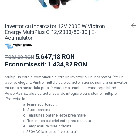
Pachete acumulatori VRLA
Sisteme de management (BMS)
Redresoare, incarcatoare si testere
Invertor cu incarcator 12V 2000 W Victron
Redresoare auto, moto, barci si
Energy MultiPlus C 12/2000/80-30 | E-
stationare
Acumulatori
5.647,18 RON
7.082,00 RON
Economisesti:
1.434,82
RON
Multiplus este o combinatie dintre un invertor si un încarcator, într-un
pachet elegant. Printre multele sale caracteristici se numara un invertor
cu unda sinusiodala pura, încarcare ajustabila, tehnologie hibrid
PowerAssist, plus caracteristici de integrare cu sisteme multiple.
Protectie la:
a. Iesire scurtcircuit
b. Suprasarcina
c. Tensiunea bateriei este prea mare
d. Tensiunea bateriei este prea scazuta
e. Temperatura prea ridicata
f. 230VAC la iesirea invertorului