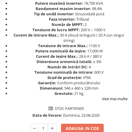
Putere maximă invertor:
18,700 KVA
Randament maxim invertor:
98.4%
Tip de undă invertor:
Sinusoidală pură
Faza invertor:
Trifazat
Număr de MPPT:
2
Tensiune de lucru MPPT:
200 V – 1000 V
Curent de intrare Max.:
30 A (două stringuri) / 20 A (un singur
string)
Tensiune de intrare Max.:
1100 V
Putere nominală de ieșire:
17,000 W
Curent de ieșire Max.:
28.6 A / 380 V
Distorsiune armonică totală:
≤ 3%
Număr de intrări DC:
4
Tensiune nominală de intrare:
600 V
Grad de protecție:
IP66
Garanție:
Conform producătorului
Dimensiuni:
546 x 460 x 228 mm
Greutate:
21 kg
Vezi mai multe
STOC PARTENER
Data de livrare:
Duminica, 23.08.2026
ADAUGA IN COS