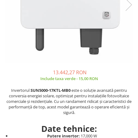
Sisteme de management (BMS)
Redresoare, incarcatoare si testere
Redresoare auto, moto, barci si
stationare
13.442,27 RON
Include taxa verde - 15,00 RON
Invertorul
SUN5000-17KTL-MB0
este o soluție avansată pentru
conversia energiei solare, optimizat pentru instalațiile fotovoltaice
comerciale și rezidențiale. Cu un randament ridicat și caracteristici de
performanță de top, acest model garantează o operare eficientă și
sigură.
Date tehnice:
Putere invertor:
17,000 W