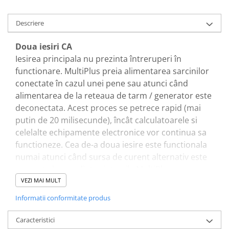
Redresoare, incarcatoare si testere
Descriere
Redresoare auto, moto, barci si
stationare
Doua iesiri CA
Surse UPS
Iesirea principala nu prezinta întreruperi în
UPS pentru centrale termice si
functionare. MultiPlus preia alimentarea sarcinilor
sisteme de urgenta - acumulator
conectate în cazul unei pene sau atunci când
extern
UPS Calculatoare si Servere
alimentarea de la reteaua de tarm / generator este
UPS Trifazat
deconectata. Acest proces se petrece rapid (mai
putin de 20 milisecunde), încât calculatoarele si
Stabilizatoare Tensiune
celelalte echipamente electronice vor continua sa
PDUs unitati de distributie a
functioneze. Cea de-a doua iesire este functionala
energiei electrice
numai atunci când sursa de curent alternativ este
Cabinete baterii
prezenta la una dintre intrarile MultiPlus.
Acumulatori UPS
Consumatorii care nu descarca acumulatorul,
VEZI MAI MULT
precum un încalzitor de apa, de exemplu, pot fi
Drumetii / Camping
Informatii conformitate produs
conectati la aceasta iesire (a doua iesire este
Accesorii
disponibila la modelele cu capacitate de 3kVA si
Caracteristici
Frigidere portabile