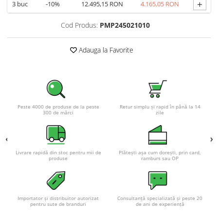
+
Acumulatori VRLA AGM/GEL /
3
buc
-10%
12.495,15 RON
4.165,05 RON
Tractiune / LiFePo4
Cod Produs:
PMP245021010
Baterii si acumulatori gel si VRLA
6-12 V
Adauga la Favorite
Baterii si acumulatori AGM VRLA
de 6-12 V
Acumulatori Moto, ATV
GEL
AGM
Peste 4000 de produse de la peste
Retur simplu și rapid în până la 14
300 de mărci
zile
Li-Ion
SLA AGM (Sealed Lead Acid)
Deep Cycle - Tractiune/Semi-
Tractiune
Livrare rapidă din stoc pentru mii de
Plătești așa cum dorești, prin card,
produse
ramburs sau OP
Marine & Caravan
APC
Pachete acumulatori VRLA
Importator și distribuitor autorizat
Consultanță specializată și peste 20
pentru sute de branduri
de ani de experiență
Sisteme de management (BMS)