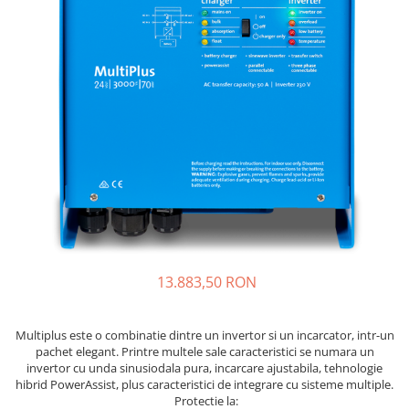
Incarcatoare acumulatori
Panouri fotovoltaice si accesorii
Panouri fotovoltaice
Sisteme prindere panouri
fotovoltaice
Accesorii
Invertoare
Invertoare Hibrid
Invertoare On-grid
Invertoare Off-grid
Controlere solare
13.883,50 RON
MPPT
PWM
Multiplus este o combinatie dintre un invertor si un incarcator, intr-un
Convertoare de tensiune
pachet elegant. Printre multele sale caracteristici se numara un
invertor cu unda sinusiodala pura, incarcare ajustabila, tehnologie
Sisteme de stocare energie
hibrid PowerAssist, plus caracteristici de integrare cu sisteme multiple.
LiFePO4
Protectie la: