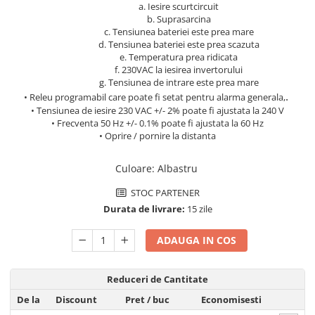
a. Iesire scurtcircuit
Pachete complete stocare energie
b. Suprasarcina
c. Tensiunea bateriei este prea mare
Sisteme de Stocare Comerciale
d. Tensiunea bateriei este prea scazuta
Sisteme fotovoltaice complete
e. Temperatura prea ridicata
f. 230VAC la iesirea invertorului
Sisteme fotovoltaice de putere
g. Tensiunea de intrare este prea mare
mica (rulota/caravan/case de
.
• Releu programabil care poate fi setat pentru alarma generala,
vacanta)
Sisteme fotovoltaice profesionale
• Tensiunea de iesire 230 VAC +/- 2% poate fi ajustata la 240 V
• Frecventa 50 Hz +/- 0.1% poate fi ajustata la 60 Hz
Pachete sisteme fotovoltaice
• Oprire / pornire la distanta
Statii de incarcare vehicule
electrice
Culoare
:
Albastru
Statii de incarcare
STOC PARTENER
Cabluri de incarcare vehicule
Durata de livrare:
15 zile
electrice
ADAUGA IN COS
Prize de incarcare vehicule
electrice
Reduceri de Cantitate
Accesorii
De la
Discount
Pret
/ buc
Economisesti
Turbine eoliene pentru casă