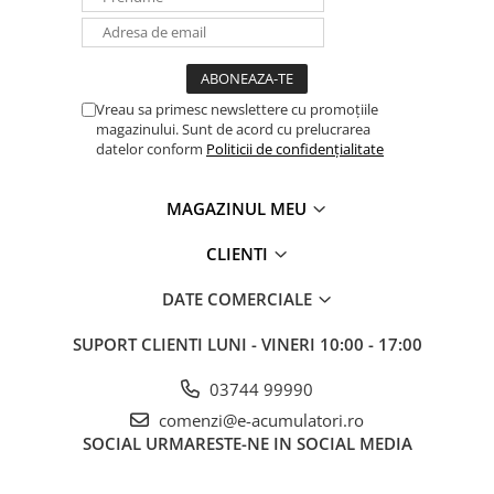
Panouri portabile
Racire/Incalzire
Statii energie portabile
Vreau sa primesc newslettere cu promoțiile
Diverse
magazinului. Sunt de acord cu prelucrarea
datelor conform
Politicii de confidențialitate
Electrice
Intrerupatoare si prize
MAGAZINUL MEU
Dulapuri pentru cablare
​​​​​​​AFCI Protection (Protecție la
structurata
CLIENTI
Arc Electric)
Sigurante
DATE COMERCIALE
Tablouri electrice
Lumina (Becuri si Lanterne)
SUPORT CLIENTI
LUNI - VINERI 10:00 - 17:00
Laptop & PC accesorii, baterii,
cabluri USB, prelungitoare USB
03744 99990
Cablu de date si Adaptoare
comenzi@e-acumulatori.ro
SOCIAL
URMARESTE-NE IN SOCIAL MEDIA
Solutii solare portabile
Lichidare de stoc