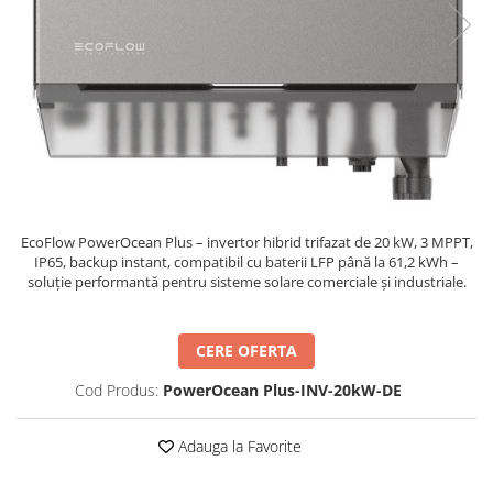
Incarcatoare acumulatori
Panouri fotovoltaice si accesorii
Panouri fotovoltaice
Sisteme prindere panouri
fotovoltaice
Accesorii
Invertoare
Invertoare Hibrid
EcoFlow PowerOcean Plus – invertor hibrid trifazat de 20 kW, 3 MPPT,
Invertoare On-grid
IP65, backup instant, compatibil cu baterii LFP până la 61,2 kWh –
soluție performantă pentru sisteme solare comerciale și industriale.
Invertoare Off-grid
Controlere solare
CERE OFERTA
MPPT
PWM
Cod Produs:
PowerOcean Plus-INV-20kW-DE
Convertoare de tensiune
Adauga la Favorite
Sisteme de stocare energie
LiFePO4