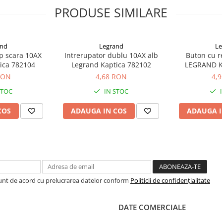
PRODUSE SIMILARE
and
Legrand
Le
ap scara 10AX
Intrerupator dublu 10AX alb
Buton cu r
ica 782104
Legrand Kaptica 782102
LEGRAND K
RON
4,68 RON
4,
STOC
IN STOC
COS
ADAUGA IN COS
ADAUGA I
Sunt de acord cu prelucrarea datelor conform
Politicii de confidențialitate
DATE COMERCIALE