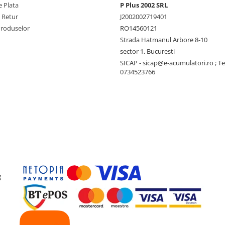
 Plata
P Plus 2002 SRL
e Retur
J2002002719401
Produselor
RO14560121
Strada Hatmanul Arbore 8-10
sector 1, Bucuresti
SICAP - sicap@e-acumulatori.ro ; Te
0734523766
g