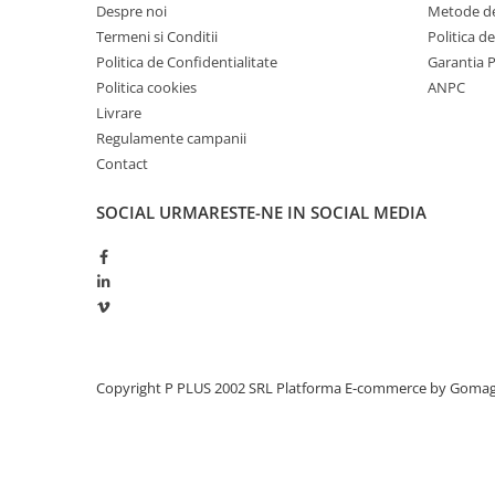
Despre noi
Metode de
Redresoare, incarcatoare si testere
Termeni si Conditii
Politica d
Redresoare auto, moto, barci si
Politica de Confidentialitate
Garantia 
stationare
Politica cookies
ANPC
Surse UPS
Livrare
UPS pentru centrale termice si
Regulamente campanii
sisteme de urgenta - acumulator
Contact
extern
UPS Calculatoare si Servere
SOCIAL
URMARESTE-NE IN SOCIAL MEDIA
UPS Trifazat
Stabilizatoare Tensiune
PDUs unitati de distributie a
energiei electrice
Cabinete baterii
Acumulatori UPS
Copyright P PLUS 2002 SRL
Platforma E-commerce by Goma
Drumetii / Camping
Accesorii
Frigidere portabile