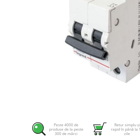
Incarcatoare acumulatori
Panouri fotovoltaice si accesorii
Panouri fotovoltaice
Sisteme prindere panouri
fotovoltaice
Accesorii
Invertoare
Invertoare Hibrid
Invertoare On-grid
Invertoare Off-grid
Controlere solare
MPPT
PWM
Distribuie
pe
Convertoare de tensiune
Facebook
Peste 4000 de
Retur simplu și
Sisteme de stocare energie
produse de la peste
rapid în până la 
300 de mărci
zile
LiFePO4