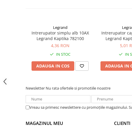
Acumulatori VRLA AGM/GEL /
Tractiune / LiFePo4
Baterii si acumulatori gel si VRLA
6-12 V
Legrand
Legr
Baterii si acumulatori AGM VRLA
Intrerupator simplu alb 10AX
Intrerupator c
de 6-12 V
Legrand Kaptika 782100
Legrand Kapt
4,36 RON
5,01 
Acumulatori Moto, ATV
IN STOC
IN 
GEL
AGM
ADAUGA IN COS
ADAUGA IN 
Li-Ion
SLA AGM (Sealed Lead Acid)
Deep Cycle - Tractiune/Semi-
Newsletter
Nu rata ofertele si promotiile noastre
Tractiune
Marine & Caravan
Vreau sa primesc newslettere cu promoțiile magazinului. 
APC
Pachete acumulatori VRLA
MAGAZINUL MEU
CLIENTI
Sisteme de management (BMS)