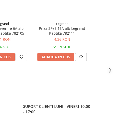
grand
Legrand
evenire 6A alb
Priza 2P+E 16A alb Legrand
Priza tele
aptika 782105
Kaptika 782111
Ka
91 RON
4,36 RON
IN STOC
IN STOC
N COS
ADAUGA IN COS
ADAUG
SUPORT CLIENTI
LUNI - VINERI 10:00
- 17:00