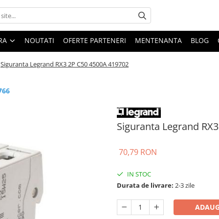
ARA
NOUTATI
OFERTE PARTENERI
MENTENANTA
BLOG
Siguranta Legrand RX3 2P C50 4500A 419702
766
Siguranta Legrand RX3
70,79 RON
IN STOC
Durata de livrare:
2-3 zile
ADAUG