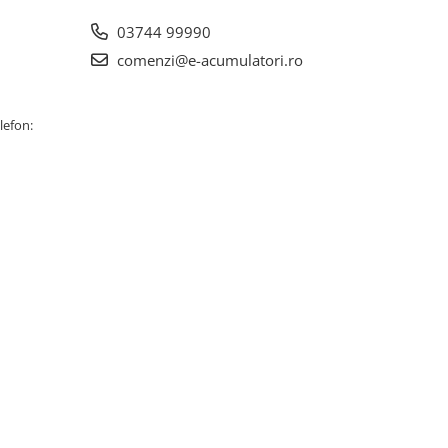
03744 99990
comenzi@e-acumulatori.ro
lefon: