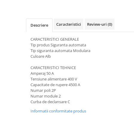
Pachete complete stocare energie
Sisteme de Stocare Comerciale
Sisteme fotovoltaice complete
Caracteristici
Review-uri
(0)
Descriere
Sisteme fotovoltaice de putere
mica (rulota/caravan/case de
CARACTERISTICI GENERALE
vacanta)
Tip produs
Siguranta automata
Sisteme fotovoltaice profesionale
Tip siguranta automata
Modulara
Pachete sisteme fotovoltaice
Culoare
Alb
Statii de incarcare vehicule
CARACTERISTICI TEHNICE
electrice
Amperaj
 50
A
Tensiune alimentare
400 V
Statii de incarcare
Capacitate de rupere
4500 A
Cabluri de incarcare vehicule
Numar poli
2P
electrice
Numar module
2
Curba de declansare
C
Prize de incarcare vehicule
electrice
Informatii conformitate produs
Accesorii
Turbine eoliene pentru casă