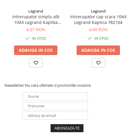
Redresoare, incarcatoare si testere
Legrand
Legrand
Redresoare auto, moto, barci si
Intrerupator simplu alb
Intrerupator cap scara 10AX
stationare
10AX Legrand Kaptika
Legrand Kaptica 782104
782100
4,07 RON
4,68 RON
Surse UPS
UPS pentru centrale termice si
IN STOC
IN STOC
sisteme de urgenta - acumulator
extern
ADAUGA IN COS
ADAUGA IN COS
UPS Calculatoare si Servere
UPS Trifazat
Stabilizatoare Tensiune
PDUs unitati de distributie a
Newsletter
Nu rata ofertele si promotiile noastre
energiei electrice
Cabinete baterii
Acumulatori UPS
Drumetii / Camping
Accesorii
Frigidere portabile