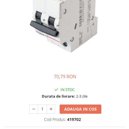
Incarcatoare acumulatori
Panouri fotovoltaice si accesorii
Panouri fotovoltaice
Sisteme prindere panouri
fotovoltaice
Accesorii
Invertoare
Invertoare Hibrid
Invertoare On-grid
70,79 RON
Invertoare Off-grid
Controlere solare
IN STOC
MPPT
Durata de livrare:
2-3 zile
PWM
ADAUGA IN COS
Convertoare de tensiune
Sisteme de stocare energie
Cod Produs:
419702
LiFePO4