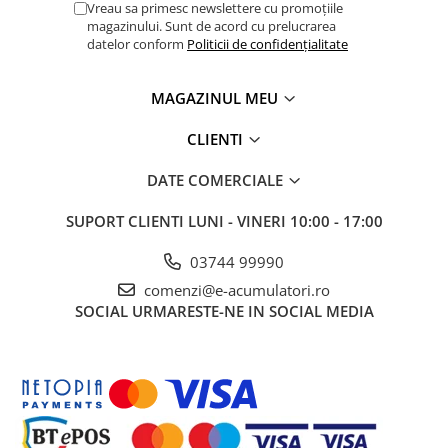
Vreau sa primesc newslettere cu promoțiile
Panouri portabile
magazinului. Sunt de acord cu prelucrarea
datelor conform
Politicii de confidențialitate
Racire/Incalzire
Statii energie portabile
MAGAZINUL MEU
Diverse
CLIENTI
Electrice
Intrerupatoare si prize
DATE COMERCIALE
Dulapuri pentru cablare
structurata
SUPORT CLIENTI
LUNI - VINERI 10:00 - 17:00
Sigurante
03744 99990
Tablouri electrice
comenzi@e-acumulatori.ro
Lumina (Becuri si Lanterne)
SOCIAL
URMARESTE-NE IN SOCIAL MEDIA
Laptop & PC accesorii, baterii,
cabluri USB, prelungitoare USB
Cablu de date si Adaptoare
Solutii solare portabile
Lichidare de stoc