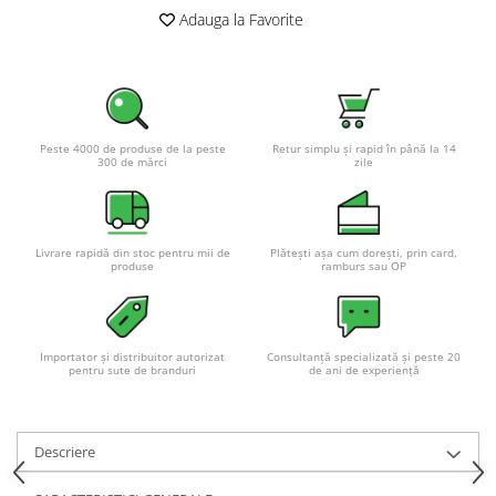
Adauga la Favorite
Pachete complete stocare energie
Sisteme de Stocare Comerciale
Sisteme fotovoltaice complete
Sisteme fotovoltaice de putere
mica (rulota/caravan/case de
Peste 4000 de produse de la peste
Retur simplu și rapid în până la 14
vacanta)
300 de mărci
zile
Sisteme fotovoltaice profesionale
Pachete sisteme fotovoltaice
Statii de incarcare vehicule
Livrare rapidă din stoc pentru mii de
Plătești așa cum dorești, prin card,
electrice
produse
ramburs sau OP
Statii de incarcare
Cabluri de incarcare vehicule
electrice
Importator și distribuitor autorizat
Consultanță specializată și peste 20
pentru sute de branduri
de ani de experiență
Prize de incarcare vehicule
electrice
Accesorii
Descriere
Turbine eoliene pentru casă