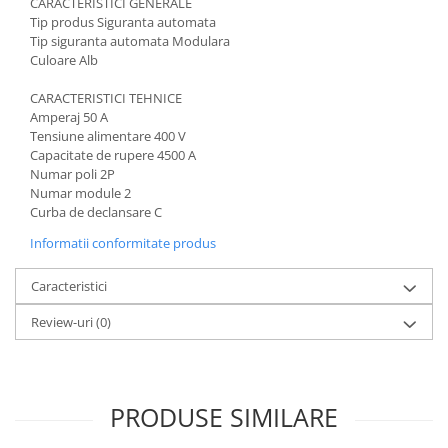
CARACTERISTICI GENERALE
Acumulatori VRLA AGM/GEL /
Tip produs
Siguranta automata
Tractiune / LiFePo4
Tip siguranta automata
Modulara
Baterii si acumulatori gel si VRLA
Culoare
Alb
6-12 V
CARACTERISTICI TEHNICE
Baterii si acumulatori AGM VRLA
Amperaj
 50
A
de 6-12 V
Tensiune alimentare
400 V
Capacitate de rupere
4500 A
Acumulatori Moto, ATV
Numar poli
2P
GEL
Numar module
2
Curba de declansare
C
AGM
Li-Ion
Informatii conformitate produs
SLA AGM (Sealed Lead Acid)
Caracteristici
Deep Cycle - Tractiune/Semi-
Tractiune
Review-uri
(0)
Marine & Caravan
APC
Pachete acumulatori VRLA
PRODUSE SIMILARE
Sisteme de management (BMS)