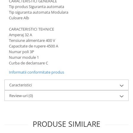
CARACTERISTICI GENERALE
Acumulatori VRLA AGM/GEL /
Tip produs
Siguranta automata
Tractiune / LiFePo4
Tip siguranta automata
Modulara
Baterii si acumulatori gel si VRLA
Culoare
Alb
6-12 V
CARACTERISTICI TEHNICE
Baterii si acumulatori AGM VRLA
Amperaj
 32
A
de 6-12 V
Tensiune alimentare
400 V
Capacitate de rupere
4500 A
Acumulatori Moto, ATV
Numar poli
3P
GEL
Numar module
1
Curba de declansare
C
AGM
Li-Ion
Informatii conformitate produs
SLA AGM (Sealed Lead Acid)
Caracteristici
Deep Cycle - Tractiune/Semi-
Tractiune
Review-uri
(0)
Marine & Caravan
APC
Pachete acumulatori VRLA
PRODUSE SIMILARE
Sisteme de management (BMS)