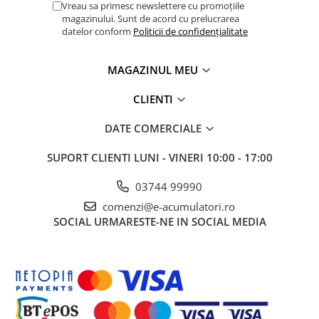
Vreau sa primesc newslettere cu promoțiile
Panouri portabile
magazinului. Sunt de acord cu prelucrarea
datelor conform
Politicii de confidențialitate
Racire/Incalzire
Statii energie portabile
MAGAZINUL MEU
Diverse
CLIENTI
Electrice
Intrerupatoare si prize
DATE COMERCIALE
Dulapuri pentru cablare
structurata
SUPORT CLIENTI
LUNI - VINERI 10:00 - 17:00
Sigurante
03744 99990
Tablouri electrice
comenzi@e-acumulatori.ro
Lumina (Becuri si Lanterne)
SOCIAL
URMARESTE-NE IN SOCIAL MEDIA
Laptop & PC accesorii, baterii,
cabluri USB, prelungitoare USB
Cablu de date si Adaptoare
Solutii solare portabile
Lichidare de stoc