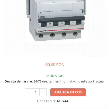
Incarcatoare acumulatori
Panouri fotovoltaice si accesorii
Panouri fotovoltaice
Sisteme prindere panouri
fotovoltaice
Accesorii
Invertoare
Invertoare Hibrid
Invertoare On-grid
80,60 RON
Invertoare Off-grid
Controlere solare
IN STOC
MPPT
Durata de livrare:
24-72 ore, termen informativ, nu este contractual
PWM
ADAUGA IN COS
Convertoare de tensiune
Sisteme de stocare energie
Cod Produs:
419744
LiFePO4