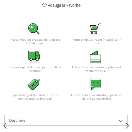
Adauga la Favorite
Pachete complete stocare energie
Sisteme de Stocare Comerciale
Sisteme fotovoltaice complete
Sisteme fotovoltaice de putere
mica (rulota/caravan/case de
Peste 4000 de produse de la peste
Retur simplu și rapid în până la 14
vacanta)
300 de mărci
zile
Sisteme fotovoltaice profesionale
Pachete sisteme fotovoltaice
Statii de incarcare vehicule
Livrare rapidă din stoc pentru mii de
Plătești așa cum dorești, prin card,
electrice
produse
ramburs sau OP
Statii de incarcare
Cabluri de incarcare vehicule
electrice
Importator și distribuitor autorizat
Consultanță specializată și peste 20
pentru sute de branduri
de ani de experiență
Prize de incarcare vehicule
electrice
Accesorii
Descriere
Turbine eoliene pentru casă