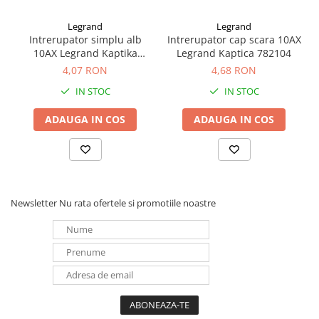
Redresoare, incarcatoare si testere
Legrand
Legrand
Redresoare auto, moto, barci si
Intrerupator simplu alb
Intrerupator cap scara 10AX
stationare
10AX Legrand Kaptika
Legrand Kaptica 782104
782100
4,07 RON
4,68 RON
Surse UPS
UPS pentru centrale termice si
IN STOC
IN STOC
sisteme de urgenta - acumulator
extern
ADAUGA IN COS
ADAUGA IN COS
UPS Calculatoare si Servere
UPS Trifazat
Stabilizatoare Tensiune
PDUs unitati de distributie a
Newsletter
Nu rata ofertele si promotiile noastre
energiei electrice
Cabinete baterii
Acumulatori UPS
Drumetii / Camping
Accesorii
Frigidere portabile