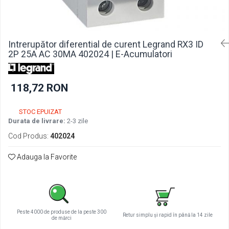
Pachete acumulatori VRLA
Sisteme de management (BMS)
Redresoare, incarcatoare si testere
Intrerupător diferential de curent Legrand RX3 ID
Redresoare auto, moto, barci si
2P 25A AC 30MA 402024 | E-Acumulatori
stationare
118,72 RON
STOC EPUIZAT
Durata de livrare:
2-3 zile
Cod Produs:
402024
Adauga la Favorite
Peste 4000 de produse de la peste 300
Retur simplu și rapid în până la 14 zile
de mărci