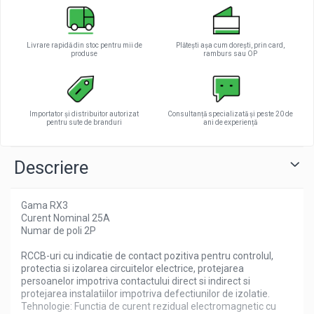
Livrare rapidă din stoc pentru mii de
Plătești așa cum dorești, prin card,
produse
ramburs sau OP
Importator și distribuitor autorizat
Consultanță specializată și peste 20 de
pentru sute de branduri
ani de experiență
Descriere
Gama
RX3
Curent Nominal
25A
Numar de poli
2P
RCCB-uri cu indicatie de contact pozitiva pentru controlul,
protectia si izolarea circuitelor electrice, protejarea
persoanelor impotriva contactului direct si indirect si
protejarea instalatiilor impotriva defectiunilor de izolatie.
Tehnologie: Functia de curent rezidual electromagnetic cu