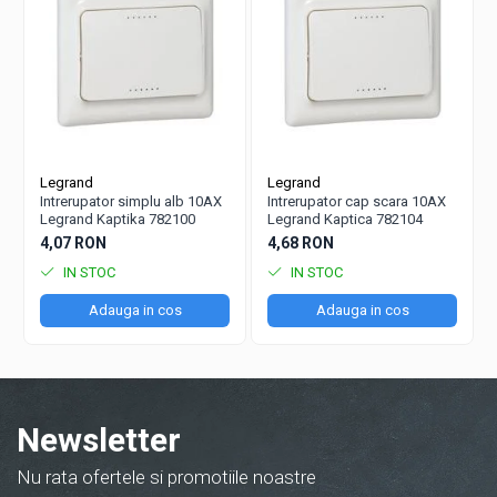
Legrand
Legrand
Intrerupator simplu alb 10AX
Intrerupator cap scara 10AX
Legrand Kaptika 782100
Legrand Kaptica 782104
4,07 RON
4,68 RON
IN STOC
IN STOC
Adauga in cos
Adauga in cos
Newsletter
Nu rata ofertele si promotiile noastre