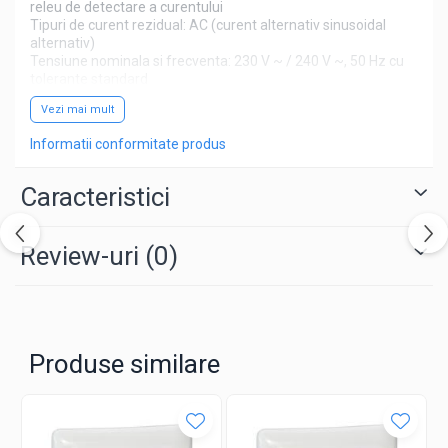
releu de detectare a curentului
Tipuri de curent rezidual: AC (curent alternativ sinusoidal
alternativ)
Tensiune nominala si frecventa: 230 V ~ / 240 V ~, 50 Hz cu
tolerante standard
Tensiunea maxima de functionare: 250 V ~, 50 Hz
Vezi mai mult
Informatii conformitate produs
Caracteristici
Review-uri
(0)
Produse similare