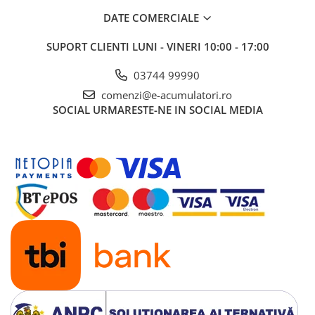
UPS
DATE COMERCIALE
Acumulatori
SUPORT CLIENTI
LUNI - VINERI 10:00 - 17:00
Diverse
03744 99990
Invertoare
comenzi@e-acumulatori.ro
Sisteme de prindere
SOCIAL
URMARESTE-NE IN SOCIAL MEDIA
Statii de incarcare EV
OUTLET
Pompe de caldura