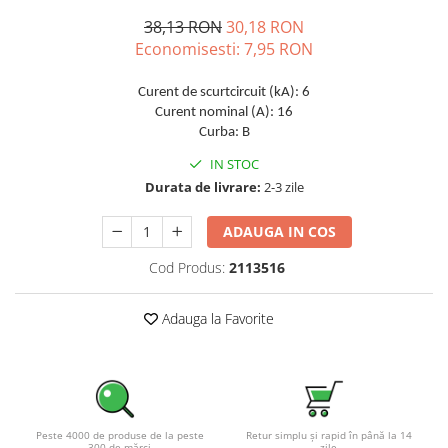
Pachete complete stocare energie
38,13 RON
30,18 RON
Economisesti:
7,95
RON
Sisteme de Stocare Comerciale
Sisteme fotovoltaice complete
Curent de scurtcircuit (kA): 6
Sisteme fotovoltaice de putere
Curent nominal (A): 16
mica (rulota/caravan/case de
Curba: B
vacanta)
Sisteme fotovoltaice profesionale
IN STOC
Durata de livrare:
2-3 zile
Pachete sisteme fotovoltaice
Statii de incarcare vehicule
ADAUGA IN COS
electrice
Statii de incarcare
Cod Produs:
2113516
Cabluri de incarcare vehicule
electrice
Adauga la Favorite
Prize de incarcare vehicule
electrice
Accesorii
Turbine eoliene pentru casă
Peste 4000 de produse de la peste
Retur simplu și rapid în până la 14
300 de mărci
zile