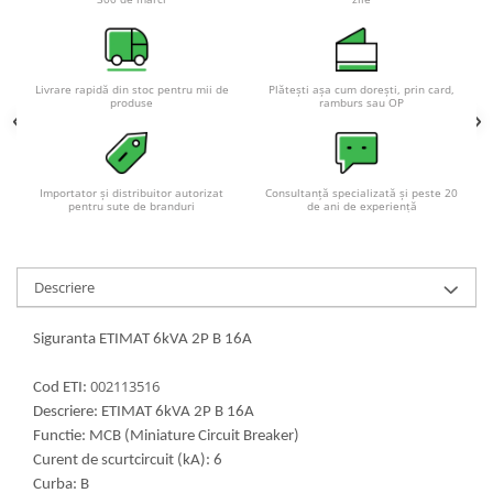
Acumulatori VRLA AGM/GEL /
Tractiune / LiFePo4
Baterii si acumulatori gel si VRLA
6-12 V
Livrare rapidă din stoc pentru mii de
Plătești așa cum dorești, prin card,
produse
ramburs sau OP
Baterii si acumulatori AGM VRLA
de 6-12 V
Acumulatori Moto, ATV
Importator și distribuitor autorizat
Consultanță specializată și peste 20
GEL
pentru sute de branduri
de ani de experiență
AGM
Li-Ion
Descriere
SLA AGM (Sealed Lead Acid)
Deep Cycle - Tractiune/Semi-
Siguranta ETIMAT 6kVA 2P B 16A
Tractiune
Marine & Caravan
002113516
Cod ETI:
APC
Descriere: ETIMAT 6kVA 2P B 16A
Functie: MCB (Miniature Circuit Breaker)
Pachete acumulatori VRLA
Curent de scurtcircuit (kA): 6
Sisteme de management (BMS)
Curba: B