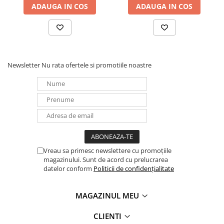
ADAUGA IN COS
ADAUGA IN COS
Panouri portabile
Racire/Incalzire
Statii energie portabile
Diverse
Newsletter
Nu rata ofertele si promotiile noastre
Electrice
Intrerupatoare si prize
Dulapuri pentru cablare
structurata
Sigurante
Tablouri electrice
Lumina (Becuri si Lanterne)
Vreau sa primesc newslettere cu promoțiile
magazinului. Sunt de acord cu prelucrarea
Laptop & PC accesorii, baterii,
datelor conform
Politicii de confidențialitate
cabluri USB, prelungitoare USB
Cablu de date si Adaptoare
MAGAZINUL MEU
Solutii solare portabile
CLIENTI
Lichidare de stoc