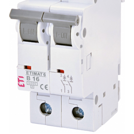
Incarcatoare acumulatori
Panouri fotovoltaice si accesorii
Panouri fotovoltaice
Sisteme prindere panouri
fotovoltaice
Accesorii
Invertoare
Invertoare Hibrid
Invertoare On-grid
Invertoare Off-grid
Controlere solare
MPPT
PWM
Convertoare de tensiune
Sisteme de stocare energie
LiFePO4