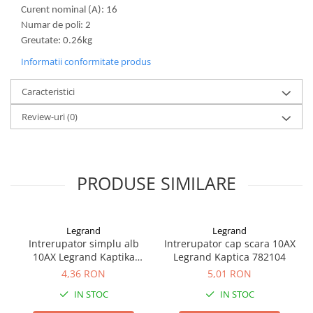
Curent nominal (A): 16
Redresoare, incarcatoare si testere
Numar de poli: 2
Redresoare auto, moto, barci si
Greutate: 0.26kg
stationare
Informatii conformitate produs
Surse UPS
UPS pentru centrale termice si
Caracteristici
sisteme de urgenta - acumulator
extern
Review-uri
(0)
UPS Calculatoare si Servere
UPS Trifazat
Stabilizatoare Tensiune
PRODUSE SIMILARE
PDUs unitati de distributie a
energiei electrice
Cabinete baterii
Legrand
Legrand
Intrerupator simplu alb
Intrerupator cap scara 10AX
Acumulatori UPS
10AX Legrand Kaptika
Legrand Kaptica 782104
Drumetii / Camping
782100
4,36 RON
5,01 RON
Accesorii
IN STOC
IN STOC
Frigidere portabile