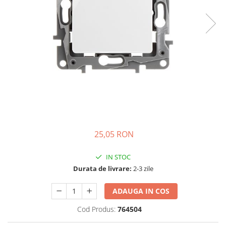
Incarcatoare acumulatori
Panouri fotovoltaice si accesorii
Panouri fotovoltaice
Sisteme prindere panouri
fotovoltaice
Accesorii
Invertoare
Invertoare Hibrid
Invertoare On-grid
25,05 RON
Invertoare Off-grid
Controlere solare
IN STOC
MPPT
Durata de livrare:
2-3 zile
PWM
ADAUGA IN COS
Convertoare de tensiune
Sisteme de stocare energie
Cod Produs:
764504
LiFePO4