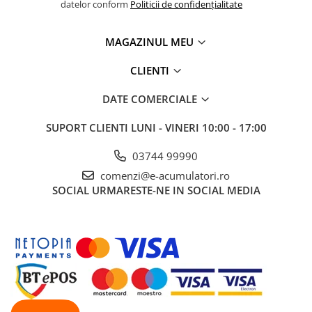
datelor conform
Politicii de confidențialitate
Panouri portabile
Racire/Incalzire
MAGAZINUL MEU
Statii energie portabile
CLIENTI
Diverse
DATE COMERCIALE
Electrice
Intrerupatoare si prize
SUPORT CLIENTI
LUNI - VINERI 10:00 - 17:00
Dulapuri pentru cablare
structurata
03744 99990
Sigurante
comenzi@e-acumulatori.ro
Tablouri electrice
SOCIAL
URMARESTE-NE IN SOCIAL MEDIA
Lumina (Becuri si Lanterne)
Laptop & PC accesorii, baterii,
cabluri USB, prelungitoare USB
Cablu de date si Adaptoare
Solutii solare portabile
Lichidare de stoc