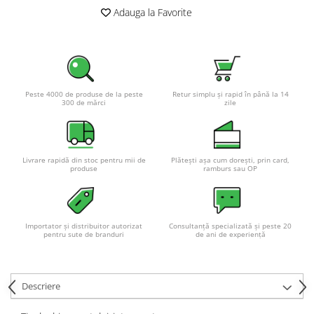
Adauga la Favorite
Pachete complete stocare energie
Sisteme de Stocare Comerciale
Sisteme fotovoltaice complete
Sisteme fotovoltaice de putere
mica (rulota/caravan/case de
Peste 4000 de produse de la peste
Retur simplu și rapid în până la 14
vacanta)
300 de mărci
zile
Sisteme fotovoltaice profesionale
Pachete sisteme fotovoltaice
Statii de incarcare vehicule
Livrare rapidă din stoc pentru mii de
Plătești așa cum dorești, prin card,
electrice
produse
ramburs sau OP
Statii de incarcare
Cabluri de incarcare vehicule
electrice
Importator și distribuitor autorizat
Consultanță specializată și peste 20
pentru sute de branduri
de ani de experiență
Prize de incarcare vehicule
electrice
Accesorii
Descriere
Turbine eoliene pentru casă