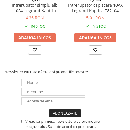
Intrerupator simplu alb
Intrerupator cap scara 10AX
Redresoare, incarcatoare si testere
10AX Legrand Kaptika
Legrand Kaptica 782104
Redresoare auto, moto, barci si
782100
4,36 RON
5,01 RON
stationare
IN STOC
IN STOC
Surse UPS
UPS pentru centrale termice si
ADAUGA IN COS
ADAUGA IN COS
sisteme de urgenta - acumulator
extern
UPS Calculatoare si Servere
UPS Trifazat
Stabilizatoare Tensiune
Newsletter
Nu rata ofertele si promotiile noastre
PDUs unitati de distributie a
energiei electrice
Cabinete baterii
Acumulatori UPS
Drumetii / Camping
Accesorii
Vreau sa primesc newslettere cu promoțiile
magazinului. Sunt de acord cu prelucrarea
Frigidere portabile