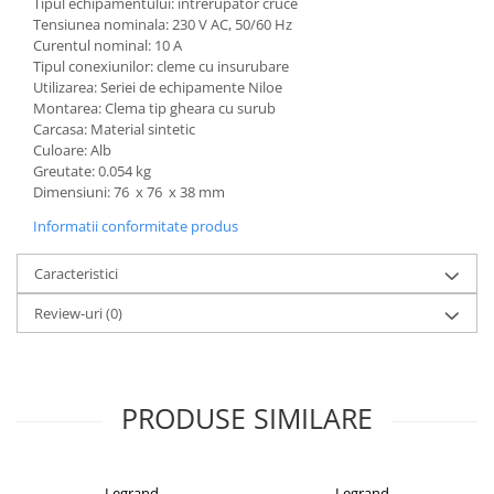
Tipul echipamentului:
 i
ntrerupator cruce
Acumulatori VRLA AGM/GEL /
Tensiunea nominala:
230 V AC, 50/60 Hz
Tractiune / LiFePo4
Curentul nominal:
10 A
Baterii si acumulatori gel si VRLA
Tipul conexiunilor:
cleme cu insurubare
6-12 V
Utilizarea:
Seriei de echipamente Niloe
Montarea:
Clema tip gheara cu surub
Baterii si acumulatori AGM VRLA
Carcasa:
Material sintetic
de 6-12 V
Culoare:
Alb
Greutate:
0.054 kg
Acumulatori Moto, ATV
Dimensiuni:
76 x 76 x 38 mm
GEL
Informatii conformitate produs
AGM
Li-Ion
Caracteristici
SLA AGM (Sealed Lead Acid)
Review-uri
(0)
Deep Cycle - Tractiune/Semi-
Tractiune
Marine & Caravan
PRODUSE SIMILARE
APC
Pachete acumulatori VRLA
Sisteme de management (BMS)
Legrand
Legrand