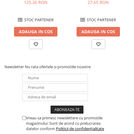
acumulatori LiFePo4
Blister Gys 2 x 300A
125,26 RON
27,65 RON
Redresoare, incarcatoare si testere
AQCHR14.6/4.0_LFP
Redresoare auto, moto, barci si
STOC PARTENER
STOC PARTENER
stationare
Surse UPS
ADAUGA IN COS
ADAUGA IN COS
UPS pentru centrale termice si
sisteme de urgenta - acumulator
extern
UPS Calculatoare si Servere
UPS Trifazat
Newsletter
Nu rata ofertele si promotiile noastre
Stabilizatoare Tensiune
PDUs unitati de distributie a
energiei electrice
Cabinete baterii
Acumulatori UPS
Drumetii / Camping
Vreau sa primesc newslettere cu promoțiile
Accesorii
magazinului. Sunt de acord cu prelucrarea
datelor conform
Politicii de confidențialitate
Frigidere portabile