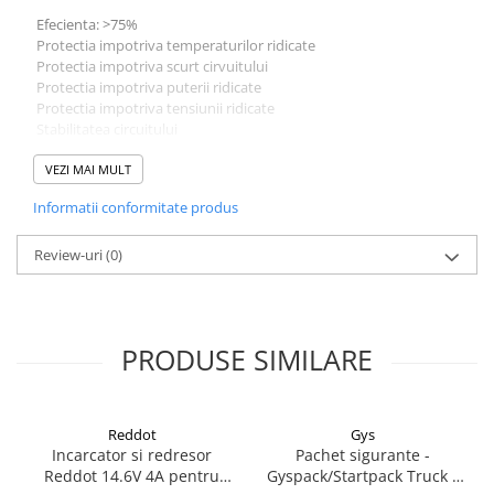
Acumulatori VRLA AGM/GEL /
Efecienta: >75%
Tractiune / LiFePo4
Protectia impotriva temperaturilor ridicate
Baterii si acumulatori gel si VRLA
Protectia impotriva scurt cirvuitului
6-12 V
Protectia impotriva puterii ridicate
Protectia impotriva tensiunii ridicate
Baterii si acumulatori AGM VRLA
Stabilitatea circuitului
de 6-12 V
Standarde: CE, EN60335, EN55014-1, EN55014-2
Acumulatori Moto, ATV
VEZI MAI MULT
GEL
Informatii conformitate produs
AGM
Review-uri
(0)
Li-Ion
SLA AGM (Sealed Lead Acid)
Deep Cycle - Tractiune/Semi-
Tractiune
PRODUSE SIMILARE
Marine & Caravan
APC
Reddot
Gys
Pachete acumulatori VRLA
Incarcator si redresor
Pachet sigurante -
Reddot 14.6V 4A pentru
Gyspack/Startpack Truck -
Sisteme de management (BMS)