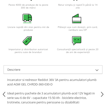
Pachete complete stocare energie
Peste 4000 de produse de la peste
Retur simplu și rapid în până la 14
300 de mărci
zile
Sisteme de Stocare Comerciale
Sisteme fotovoltaice complete
Sisteme fotovoltaice de putere
Livrare rapidă din stoc pentru mii de
Plătești așa cum dorești, prin card,
mica (rulota/caravan/case de
produse
ramburs sau OP
vacanta)
Sisteme fotovoltaice profesionale
Pachete sisteme fotovoltaice
Importator și distribuitor autorizat
Consultanță specializată și peste 20
Statii de incarcare vehicule
pentru sute de branduri
de ani de experiență
electrice
Statii de incarcare
Descriere
Cabluri de incarcare vehicule
electrice
Incarcator si redresor Reddot 36V 3A pentru acumulatori plumb
Prize de incarcare vehicule
acid AGM GEL CHRDD-360-030-D
electrice
Ideal pentru pachete de 3 acumulatori plumb-acid 12V legati in
Accesorii
serie sau 6 de 6V - capacitate 15-50 Ah - biciclete electrice,
Turbine eoliene pentru casă
trotinete, carucioare pentru persoane cu dizabilitati