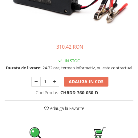
Incarcatoare acumulatori
Panouri fotovoltaice si accesorii
Panouri fotovoltaice
Sisteme prindere panouri
fotovoltaice
Accesorii
310,42 RON
Invertoare
IN STOC
Invertoare Hibrid
Durata de livrare:
24-72 ore, termen informativ, nu este contractual
Invertoare On-grid
Invertoare Off-grid
ADAUGA IN COS
Controlere solare
Cod Produs:
CHRDD-360-030-D
MPPT
Adauga la Favorite
PWM
Convertoare de tensiune
Sisteme de stocare energie
LiFePO4