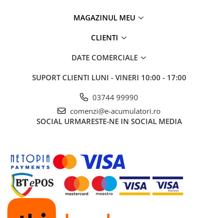
Panouri portabile
MAGAZINUL MEU
Racire/Incalzire
CLIENTI
Statii energie portabile
Diverse
DATE COMERCIALE
Electrice
SUPORT CLIENTI
LUNI - VINERI 10:00 - 17:00
Intrerupatoare si prize
Dulapuri pentru cablare
03744 99990
structurata
comenzi@e-acumulatori.ro
Sigurante
SOCIAL
URMARESTE-NE IN SOCIAL MEDIA
Tablouri electrice
Lumina (Becuri si Lanterne)
Laptop & PC accesorii, baterii,
cabluri USB, prelungitoare USB
Cablu de date si Adaptoare
Solutii solare portabile
Lichidare de stoc