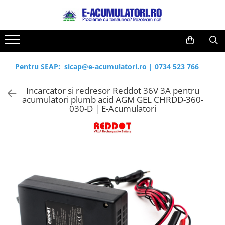
Toate Produsele
Reduceri de vara
Acumulatori, Baterii si Incarcatoare
Cabluri
Uzuale
Pentru SEAP:
sicap@e-acumulatori.ro
|
0734 523 766
Acumulatori
Baterii
Diverse
Incarcator si redresor Reddot 36V 3A pentru
Baterii alcaline
Prelungitoare
acumulatori plumb acid AGM GEL CHRDD-360-
Baterii litiu
Panouri fotovoltaice
030-D | E-Acumulatori
Zinc-Carbon
Sisteme de prindere
Baterii rotunde argint
Invertoare
Baterii auditive
Statii de incarcare EV
Accesorii baterii
UPS
Baterii Industriale
Acumulatori
Ni-MH
Li-Ion