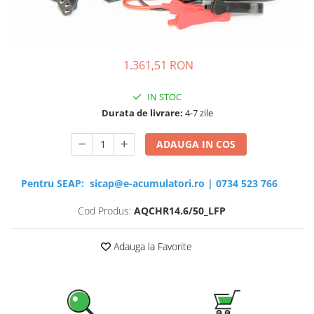
Sisteme de management (BMS)
Redresoare, incarcatoare si testere
1.361,51 RON
Redresoare auto, moto, barci si
stationare
IN STOC
Durata de livrare:
4-7 zile
ADAUGA IN COS
Pentru SEAP:
sicap@e-acumulatori.ro
|
0734 523 766
Cod Produs:
AQCHR14.6/50_LFP
Adauga la Favorite