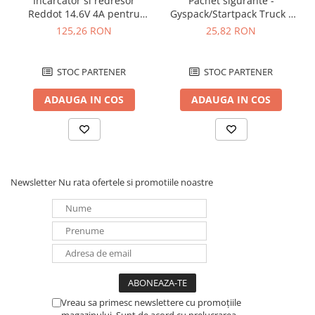
Incarcator si redresor
Pachet sigurante -
Reddot 14.6V 4A pentru
Gyspack/Startpack Truck -
acumulatori LiFePo4
Blister Gys 2 x 300A
125,26 RON
25,82 RON
AQCHR14.6/4.0_LFP
STOC PARTENER
STOC PARTENER
ADAUGA IN COS
ADAUGA IN COS
Newsletter
Nu rata ofertele si promotiile noastre
Vreau sa primesc newslettere cu promoțiile
magazinului. Sunt de acord cu prelucrarea