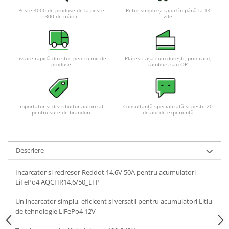
Peste 4000 de produse de la peste
Retur simplu și rapid în până la 14
300 de mărci
zile
Livrare rapidă din stoc pentru mii de
Plătești așa cum dorești, prin card,
produse
ramburs sau OP
Importator și distribuitor autorizat
Consultanță specializată și peste 20
pentru sute de branduri
de ani de experiență
Descriere
Incarcator si redresor Reddot 14.6V 50A pentru acumulatori
LiFePo4 AQCHR14.6/50_LFP
Un incarcator simplu, eficicent si versatil pentru acumulatori Litiu
de tehnologie LiFePo4 12V