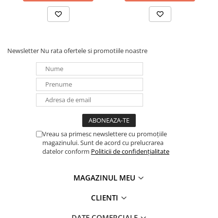
Panouri portabile
Racire/Incalzire
Statii energie portabile
Newsletter
Nu rata ofertele si promotiile noastre
Diverse
Electrice
Intrerupatoare si prize
Dulapuri pentru cablare
structurata
Sigurante
Tablouri electrice
Vreau sa primesc newslettere cu promoțiile
magazinului. Sunt de acord cu prelucrarea
Lumina (Becuri si Lanterne)
datelor conform
Politicii de confidențialitate
Laptop & PC accesorii, baterii,
cabluri USB, prelungitoare USB
MAGAZINUL MEU
Cablu de date si Adaptoare
Solutii solare portabile
CLIENTI
Lichidare de stoc
DATE COMERCIALE