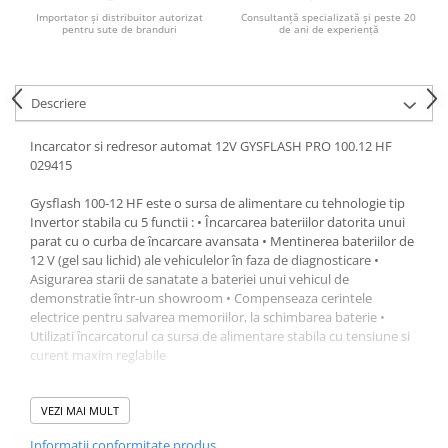
Acumulatori VRLA AGM/GEL /
Importator și distribuitor autorizat
Consultanță specializată și peste 20
Tractiune / LiFePo4
pentru sute de branduri
de ani de experiență
Baterii si acumulatori gel si VRLA
6-12 V
Descriere
Baterii si acumulatori AGM VRLA
de 6-12 V
Incarcator si redresor automat 12V GYSFLASH PRO 100.12 HF
Acumulatori Moto, ATV
029415
GEL
Gysflash 100-12 HF este o sursa de alimentare cu tehnologie tip
AGM
Invertor stabila cu 5 functii : • Încarcarea bateriilor datorita unui
Li-Ion
parat cu o curba de încarcare avansata • Mentinerea bateriilor de
12 V (gel sau lichid) ale vehiculelor în faza de diagnosticare •
SLA AGM (Sealed Lead Acid)
Asigurarea starii de sanatate a bateriei unui vehicul de
Deep Cycle - Tractiune/Semi-
demonstratie într-un showroom • Compenseaza cerintele
Tractiune
electrice pentru salvarea memoriilor, la schimbarea baterie •
Utilizati încarcatorul ca sursa de alimentare stabila cu tensiune si
Marine & Caravan
curent maxim reglabile
APC
5 Moduri
Pachete acumulatori VRLA
• Încarcare • Diagnostic • Showroom • Înlocuiti bateria • Sursa de
VEZI MAI MULT
alimentare
Sisteme de management (BMS)
Informatii conformitate produs