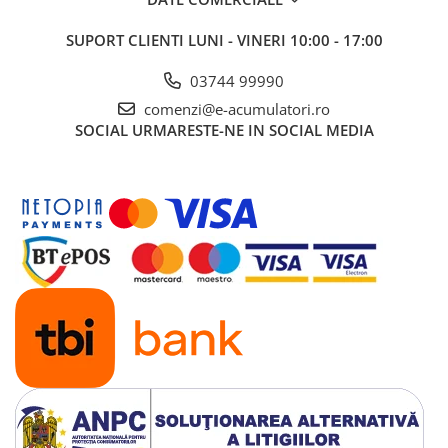
UPS
SUPORT CLIENTI
LUNI - VINERI 10:00 - 17:00
Acumulatori
Diverse
03744 99990
Invertoare
comenzi@e-acumulatori.ro
SOCIAL
URMARESTE-NE IN SOCIAL MEDIA
Sisteme de prindere
Statii de incarcare EV
OUTLET
Pompe de caldura