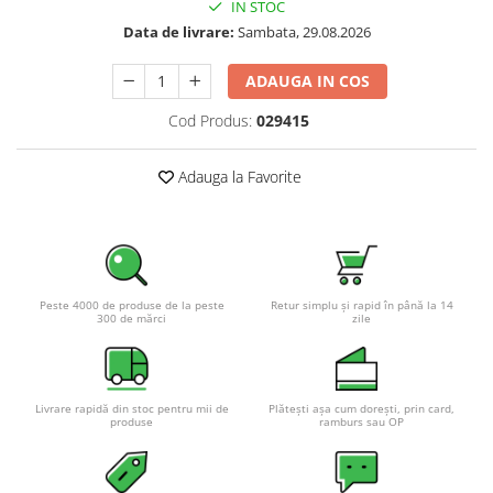
IN STOC
Pachete complete stocare energie
Data de livrare:
Sambata, 29.08.2026
Sisteme de Stocare Comerciale
ADAUGA IN COS
Sisteme fotovoltaice complete
Sisteme fotovoltaice de putere
Cod Produs:
029415
mica (rulota/caravan/case de
vacanta)
Sisteme fotovoltaice profesionale
Adauga la Favorite
Pachete sisteme fotovoltaice
Statii de incarcare vehicule
electrice
Statii de incarcare
Peste 4000 de produse de la peste
Retur simplu și rapid în până la 14
300 de mărci
zile
Cabluri de incarcare vehicule
electrice
Prize de incarcare vehicule
electrice
Livrare rapidă din stoc pentru mii de
Plătești așa cum dorești, prin card,
produse
ramburs sau OP
Accesorii
Turbine eoliene pentru casă