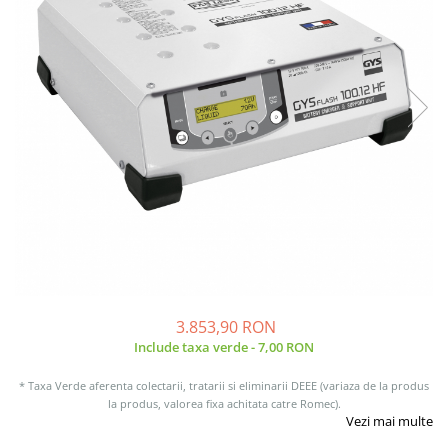
Incarcatoare acumulatori
Panouri fotovoltaice si accesorii
Panouri fotovoltaice
Sisteme prindere panouri
fotovoltaice
Accesorii
Invertoare
Invertoare Hibrid
Invertoare On-grid
Invertoare Off-grid
Controlere solare
MPPT
3.853,90 RON
Include taxa verde - 7,00 RON
PWM
Convertoare de tensiune
* Taxa Verde aferenta colectarii, tratarii si eliminarii DEEE (variaza de la produs
la produs, valorea fixa achitata catre Romec).
Sisteme de stocare energie
Vezi mai multe
LiFePO4