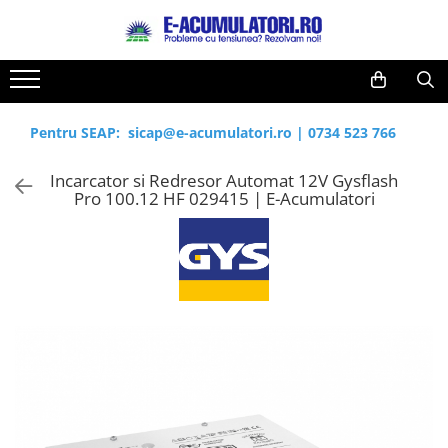
Toate Produsele
Reduceri de vara
Acumulatori, Baterii si Incarcatoare
Cabluri
Uzuale
Pentru SEAP:
sicap@e-acumulatori.ro
|
0734 523 766
Acumulatori
Baterii
Diverse
Incarcator si Redresor Automat 12V Gysflash
Baterii alcaline
Prelungitoare
Pro 100.12 HF 029415 | E-Acumulatori
Baterii litiu
Panouri fotovoltaice
Zinc-Carbon
Sisteme de prindere
Baterii rotunde argint
Invertoare
Baterii auditive
Statii de incarcare EV
Accesorii baterii
UPS
Baterii Industriale
Acumulatori
Ni-MH
Li-Ion