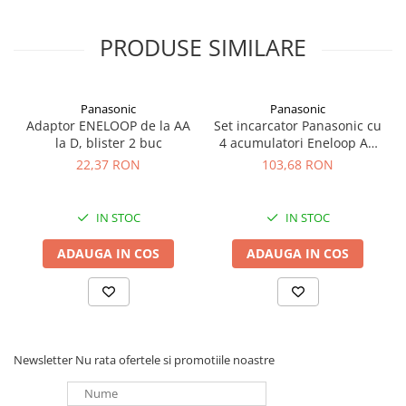
Panouri portabile
PRODUSE SIMILARE
Racire/Incalzire
Statii energie portabile
Diverse
Panasonic
Panasonic
Adaptor ENELOOP de la AA
Set incarcator Panasonic cu
Electrice
la D, blister 2 buc
4 acumulatori Eneloop AA
Intrerupatoare si prize
min 1900mah (K-
22,37 RON
103,68 RON
KJ18MCC40E) K-
Dulapuri pentru cablare
KJ51MCC40E R6 R3
structurata
IN STOC
IN STOC
Sigurante
Tablouri electrice
ADAUGA IN COS
ADAUGA IN COS
Lumina (Becuri si Lanterne)
Laptop & PC accesorii, baterii,
cabluri USB, prelungitoare USB
Cablu de date si Adaptoare
Newsletter
Nu rata ofertele si promotiile noastre
Solutii solare portabile
Lichidare de stoc