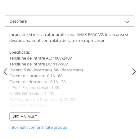
Acumulatori VRLA AGM/GEL /
Tractiune / LiFePo4
Baterii si acumulatori gel si VRLA
Descriere
6-12 V
Baterii si acumulatori AGM VRLA
Incarcator si descarcator profesional iMAX B6AC V2. Incarcarea si
de 6-12 V
descarcarea sunt controlate de catre microprocesor.
Acumulatori Moto, ATV
Specificatii:
GEL
Tensiune de intrare AC: 100V-240V
Tensiune de intrare DC: 11V-18V
AGM
Putere: 50W (incarcare), 5W (descarcare)
Li-Ion
Curent de incarcare: 0.1A - 6A
Curent de descarcare: 0.1A - 2A
SLA AGM (Sealed Lead Acid)
LiPo, LiFe, LiIon celule: 1-6S
Deep Cycle - Tractiune/Semi-
NiMH, NiCd celule: 1-15S
Tractiune
Pb (Acumulatori Plumb Acid): 2V-20V
Greutate: 632 grame
Marine & Caravan
Dimensiuni: Lungime 135 x latime 144 x Inaltime 36 mm.
APC
Produs original.
VEZI MAI MULT
Pachete acumulatori VRLA
Informatii conformitate produs
Sisteme de management (BMS)