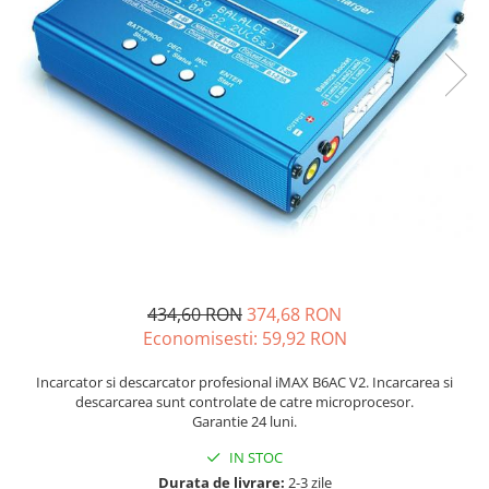
Incarcatoare acumulatori
Panouri fotovoltaice si accesorii
Panouri fotovoltaice
Sisteme prindere panouri
fotovoltaice
Accesorii
Invertoare
Invertoare Hibrid
Invertoare On-grid
Invertoare Off-grid
434,60 RON
374,68 RON
Controlere solare
Economisesti:
59,92
RON
MPPT
Incarcator si descarcator profesional iMAX B6AC V2. Incarcarea si
PWM
descarcarea sunt controlate de catre microprocesor.
Convertoare de tensiune
Garantie 24 luni.
Sisteme de stocare energie
IN STOC
LiFePO4
Durata de livrare:
2-3 zile