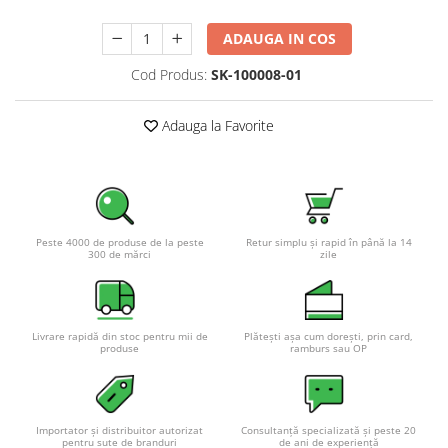
Pachete complete stocare energie
ADAUGA IN COS
Sisteme de Stocare Comerciale
Cod Produs:
SK-100008-01
Sisteme fotovoltaice complete
Sisteme fotovoltaice de putere
Adauga la Favorite
mica (rulota/caravan/case de
vacanta)
Sisteme fotovoltaice profesionale
Pachete sisteme fotovoltaice
Statii de incarcare vehicule
electrice
Peste 4000 de produse de la peste
Retur simplu și rapid în până la 14
300 de mărci
zile
Statii de incarcare
Cabluri de incarcare vehicule
electrice
Livrare rapidă din stoc pentru mii de
Plătești așa cum dorești, prin card,
Prize de incarcare vehicule
produse
ramburs sau OP
electrice
Accesorii
Turbine eoliene pentru casă
Importator și distribuitor autorizat
Consultanță specializată și peste 20
pentru sute de branduri
de ani de experiență