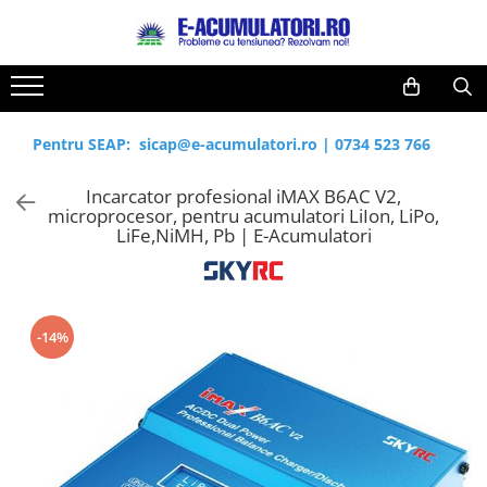
Toate Produsele
Reduceri de vara
Acumulatori, Baterii si Incarcatoare
Cabluri
Uzuale
Pentru SEAP:
sicap@e-acumulatori.ro
|
0734 523 766
Acumulatori
Baterii
Diverse
Incarcator profesional iMAX B6AC V2,
Baterii alcaline
Prelungitoare
microprocesor, pentru acumulatori LiIon, LiPo,
Baterii litiu
Panouri fotovoltaice
LiFe,NiMH, Pb | E-Acumulatori
Zinc-Carbon
Sisteme de prindere
Baterii rotunde argint
Invertoare
Baterii auditive
Statii de incarcare EV
-14%
Accesorii baterii
UPS
Baterii Industriale
Acumulatori
Ni-MH
Li-Ion