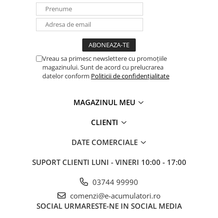
UPS
Acumulatori
Diverse
Invertoare
Vreau sa primesc newslettere cu promoțiile
Sisteme de prindere
magazinului. Sunt de acord cu prelucrarea
datelor conform
Politicii de confidențialitate
Statii de incarcare EV
OUTLET
MAGAZINUL MEU
Pompe de caldura
CLIENTI
DATE COMERCIALE
SUPORT CLIENTI
LUNI - VINERI 10:00 - 17:00
03744 99990
comenzi@e-acumulatori.ro
SOCIAL
URMARESTE-NE IN SOCIAL MEDIA