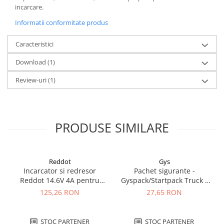
incarcare.
Redresoare, incarcatoare si testere
Informatii conformitate produs
Redresoare auto, moto, barci si
stationare
Caracteristici
Surse UPS
Download (1)
UPS pentru centrale termice si
sisteme de urgenta - acumulator
Review-uri
(1)
extern
UPS Calculatoare si Servere
UPS Trifazat
Stabilizatoare Tensiune
PRODUSE SIMILARE
PDUs unitati de distributie a
energiei electrice
Cabinete baterii
Reddot
Gys
Incarcator si redresor
Pachet sigurante -
Acumulatori UPS
Reddot 14.6V 4A pentru
Gyspack/Startpack Truck -
acumulatori LiFePo4
Blister Gys 2 x 300A
Drumetii / Camping
125,26 RON
27,65 RON
AQCHR14.6/4.0_LFP
Accesorii
Frigidere portabile
STOC PARTENER
STOC PARTENER