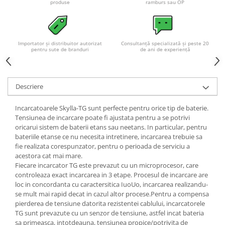
produse
ramburs sau OP
Acumulatori VRLA AGM/GEL /
Tractiune / LiFePo4
Baterii si acumulatori gel si VRLA
6-12 V
Importator și distribuitor autorizat
Consultanță specializată și peste 20
pentru sute de branduri
de ani de experiență
Baterii si acumulatori AGM VRLA
de 6-12 V
Acumulatori Moto, ATV
Descriere
GEL
AGM
Incarcatoarele Skylla-TG sunt perfecte pentru orice tip de baterie.
Tensiunea de incarcare poate fi ajustata pentru a se potrivi
Li-Ion
oricarui sistem de baterii etans sau neetans. In particular, pentru
SLA AGM (Sealed Lead Acid)
bateriile etanse ce nu necesita intretinere, incarcarea trebuie sa
Deep Cycle - Tractiune/Semi-
fie realizata corespunzator, pentru o perioada de serviciu a
acestora cat mai mare.
Tractiune
Fiecare incarcator TG este prevazut cu un microprocesor, care
Marine & Caravan
controleaza exact incarcarea in 3 etape. Procesul de incarcare are
loc in concordanta cu caractersitica IuoUo, incarcarea realizandu-
APC
se mult mai rapid decat in cazul altor procese.Pentru a compensa
Pachete acumulatori VRLA
pierderea de tensiune datorita rezistentei cablului, incarcatorele
TG sunt prevazute cu un senzor de tensiune, astfel incat bateria
Sisteme de management (BMS)
sa primeasca, intotdeauna, tensiunea propice/potrivita de