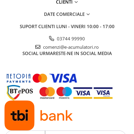
CLIENTI
UPS
Acumulatori
DATE COMERCIALE
Diverse
SUPORT CLIENTI
LUNI - VINERI 10:00 - 17:00
Invertoare
03744 99990
Sisteme de prindere
comenzi@e-acumulatori.ro
Statii de incarcare EV
SOCIAL
URMARESTE-NE IN SOCIAL MEDIA
OUTLET
Pompe de caldura