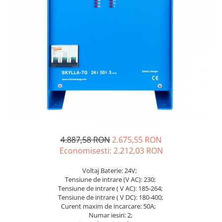
Incarcatoare acumulatori
Panouri fotovoltaice si accesorii
Panouri fotovoltaice
Sisteme prindere panouri
fotovoltaice
Accesorii
Invertoare
Invertoare Hibrid
Invertoare On-grid
Invertoare Off-grid
4.887,58 RON
2.675,55 RON
Controlere solare
Economisesti:
2.212,03
RON
MPPT
Voltaj Baterie: 24V;
PWM
Tensiune de intrare (V AC): 230;
Tensiune de intrare ( V AC): 185-264;
Convertoare de tensiune
Tensiune de intrare ( V DC): 180-400;
Sisteme de stocare energie
Curent maxim de incarcare: 50A;
Numar iesiri: 2;
LiFePO4