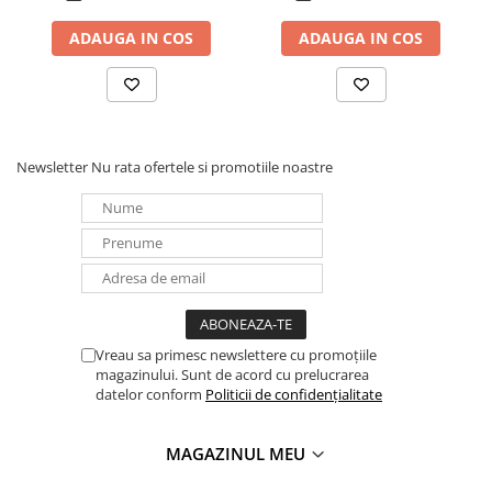
Panouri portabile
ADAUGA IN COS
ADAUGA IN COS
Racire/Incalzire
Statii energie portabile
Diverse
Electrice
Newsletter
Nu rata ofertele si promotiile noastre
Intrerupatoare si prize
Dulapuri pentru cablare
structurata
Sigurante
Tablouri electrice
Lumina (Becuri si Lanterne)
Vreau sa primesc newslettere cu promoțiile
Laptop & PC accesorii, baterii,
magazinului. Sunt de acord cu prelucrarea
cabluri USB, prelungitoare USB
datelor conform
Politicii de confidențialitate
Cablu de date si Adaptoare
Solutii solare portabile
MAGAZINUL MEU
Lichidare de stoc