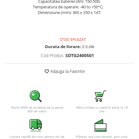
Capacitatea bateriei (Ah): 150-500;
Pachete complete stocare energie
Temperatura de operare: -40 to +50°C;
Dimensiune (mm): 365 x 250 x 147;
Sisteme de Stocare Comerciale
Sisteme fotovoltaice complete
Sisteme fotovoltaice de putere
mica (rulota/caravan/case de
STOC EPUIZAT
vacanta)
Durata de livrare:
2-3 zile
Sisteme fotovoltaice profesionale
Cod Produs:
SDTG2400501
Pachete sisteme fotovoltaice
Statii de incarcare vehicule
Adauga la Favorite
electrice
Statii de incarcare
Cabluri de incarcare vehicule
electrice
Prize de incarcare vehicule
Peste 4000 de produse de la peste
Retur simplu și rapid în până la 14
300 de mărci
zile
electrice
Accesorii
Turbine eoliene pentru casă
Livrare rapidă din stoc pentru mii de
Plătești așa cum dorești, prin card,