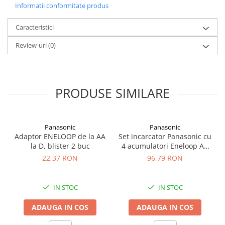
Informatii conformitate produs
Culoare:
Albastru/Alb
Functii:
Testare baterie, incarcare universala, multiple
Caracteristici
protectii, reactivare acumulatori vechi
Acest incarcator este potrivit pentru utilizare acasa, la birou sau
Review-uri
(0)
in calatorii, oferind o incarcare rapida si sigura pentru
acumulatorii tai
.
PRODUSE SIMILARE
Panasonic
Panasonic
Adaptor ENELOOP de la AA
Set incarcator Panasonic cu
la D, blister 2 buc
4 acumulatori Eneloop AA
min 1900mah (K-
22,37 RON
96,79 RON
KJ18MCC40E) K-
KJ51MCC40E R6 R3
IN STOC
IN STOC
ADAUGA IN COS
ADAUGA IN COS