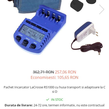
Sisteme de management (BMS)
Redresoare, incarcatoare si testere
Redresoare auto, moto, barci si
stationare
362,71 RON
257,06 RON
Economisesti:
105,65
RON
Pachet Incarcator LaCrosse RS1000 cu husa transport si adaptoare la C
si D
IN STOC
Durata de livrare:
24-72 ore, termen informativ, nu este contractual