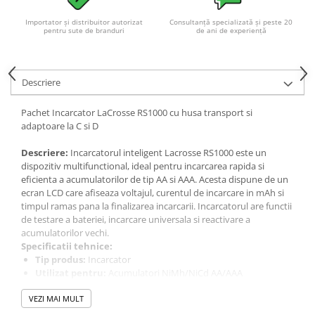
Importator și distribuitor autorizat
Consultanță specializată și peste 20
pentru sute de branduri
de ani de experiență
Descriere
Pachet Incarcator LaCrosse RS1000 cu husa transport si
adaptoare la C si D
Descriere:
Incarcatorul inteligent Lacrosse RS1000 este un
dispozitiv multifunctional, ideal pentru incarcarea rapida si
eficienta a acumulatorilor de tip AA si AAA. Acesta dispune de un
ecran LCD care afiseaza voltajul, curentul de incarcare in mAh si
timpul ramas pana la finalizarea incarcarii. Incarcatorul are functii
de testare a bateriei, incarcare universala si reactivare a
acumulatorilor vechi.
Specificatii tehnice:
Tip produs:
Incarcator
Utilizat pentru:
Acumulatori NiMh/NiCd AA/AAA
Capacitate acumulator:
200 mAh - 3000 mAh
VEZI MAI MULT
Tensiune alimentare:
240 V
Dimensiuni:
75 x 37,2 x 129 mm