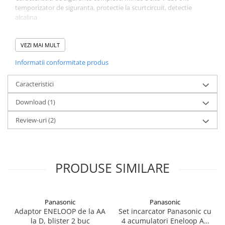
temporizator de siguranta, protectie la scurtcircuit, detectie
alcalina
Alimentare USB-C - minim USB C PD: 12V 1.25A 15W
Detalii
VEZI MAI MULT
Tip Varta 57681
Informatii conformitate produs
Marimea celulelor AAA, AA
Celule compatibile NiMH
Configuratia celulelor
Caracteristici
AAA 1-8 buc
Download (1)
AA 1-8 buc
Curent de incarcare
Review-uri
(2)
AAA 200(±10%)mA
AA 450(±10%)mA
Oprire automata
Mod -Δ V / Timer
Protectie polaritate gresita
PRODUSE SIMILARE
Protectie scurt circuit
Timer de siguranta 6.5h (±1h)
Panasonic
Panasonic
Adaptor ENELOOP de la AA
Set incarcator Panasonic cu
la D, blister 2 buc
4 acumulatori Eneloop AA