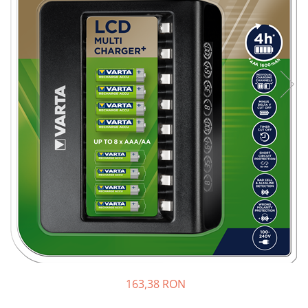
Sisteme de management (BMS)
Redresoare, incarcatoare si testere
Redresoare auto, moto, barci si
stationare
163,38 RON