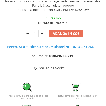
Incarcator cu cea mai noua tehnologie pentru mai multi acumulatori
Pana la 8 acumulatori AA/AAA
Necesita alimentator min. USB C PD: 12V 1.25A 15W
IN STOC
Durata de livrare:
1
ADAUGA IN COS
Pentru SEAP:
sicap@e-acumulatori.ro
|
0734 523 766
Cod Produs:
4008496988211
Adauga la Favorite
Peste 4000 de produse de la peste
Retur simplu și rapid în până la 14
300 de mărci
zile