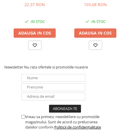
min 1900mah (K-
22,37 RON
103,68 RON
KJ18MCC40E) K-
KJ51MCC40E R6 R3
IN STOC
IN STOC
ADAUGA IN COS
ADAUGA IN COS
Newsletter
Nu rata ofertele si promotiile noastre
Vreau sa primesc newslettere cu promoțiile
magazinului. Sunt de acord cu prelucrarea
datelor conform
Politicii de confidențialitate