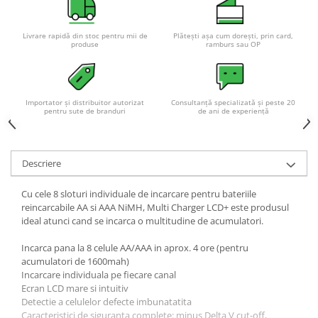
Livrare rapidă din stoc pentru mii de
Plătești așa cum dorești, prin card,
produse
ramburs sau OP
Importator și distribuitor autorizat
Consultanță specializată și peste 20
pentru sute de branduri
de ani de experiență
Descriere
Cu cele 8 sloturi individuale de incarcare pentru bateriile
reincarcabile AA si AAA NiMH, Multi Charger LCD+ este produsul
ideal atunci cand se incarca o multitudine de acumulatori.
Incarca pana la 8 celule AA/AAA in aprox. 4 ore (pentru
acumulatori de 1600mah)
Incarcare individuala pe fiecare canal
Ecran LCD mare si intuitiv
Detectie a celulelor defecte imbunatatita
Caracteristici de siguranta complete: minus Delta V cut-off,