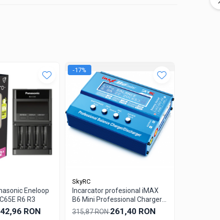
-17%
SkyRC
Varta
nasonic Eneloop
Incarcator profesional iMAX
Incarcator
C65E R6 R3
B6 Mini Professional Charger
Charger+ 
cu microprocesor, pentru
Acumulato
42,96 RON
261,40 RON
180,36 
315,87 RON
acumulatori LiIon, LiPo,
2100mah