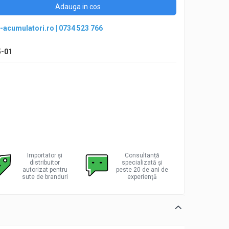
Adauga in cos
-acumulatori.ro
|
0734 523 766
5-01
Importator și
Consultanță
distribuitor
specializată și
autorizat pentru
peste 20 de ani de
sute de branduri
experiență