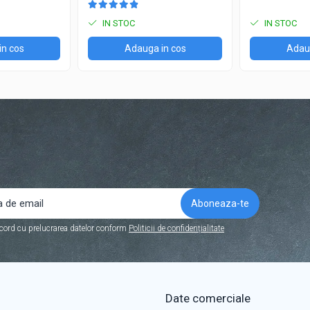
IN STOC
IN STOC
in cos
Adauga in cos
Adaug
cord cu prelucrarea datelor conform
Politicii de confidențialitate
Date comerciale