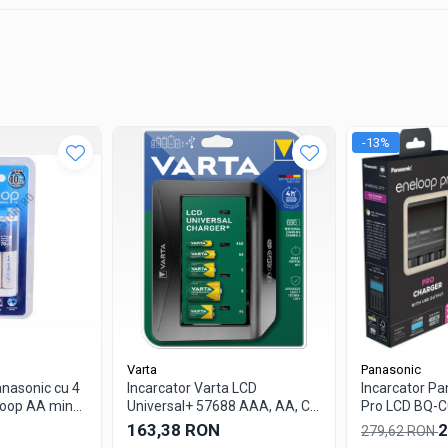
enta bateriei
D de status
imp, Mod de operare
curent 0.1-2.0A, Directie Auto/Inainte/Inapoi, Timp 1-60min (ajustabil)
-13%
 o incarcare personalizata si eficienta a bateriilor lor.
Varta
Panasonic
anasonic cu 4
Incarcator Varta LCD
Incarcator Pa
loop AA min
Universal+ 57688 AAA, AA, C,
Pro LCD BQ-C
8MCC40E) K-
D, 9V
163,38 RON
2
279,62 RON
 R3