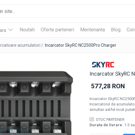
Noutati
Oferte parteneri
Mentenanta
Blog
Con
vara
arcatoare acumulatori /
Incarcator SkyRC NC2500Pro Charger
Incarcator SkyRC 
577,28 RON
Incarcator SkyRC NC2500P
Incarcatorul de acumulat
simultan astfel incat putet
STOC PARTENER
Durata de livrare:
1-3 s