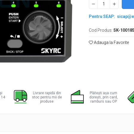
Pentru SEAP:
sicap@e
Cod Produs:
SK-10018
Adauga la Favorite
ie
ok
și
Livrare rapidă din
Plătești așa cum
a 14
stoc pentru mii de
dorești, prin card,
produse
ramburs sau OP