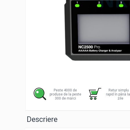
Incarcatoare acumulatori
Panouri fotovoltaice si accesorii
Panouri fotovoltaice
Sisteme prindere panouri
fotovoltaice
Accesorii
Invertoare
Invertoare Hibrid
Invertoare On-grid
Invertoare Off-grid
Distribu
pe
Controlere solare
Facebo
Peste 4000 de
Retur simplu 
MPPT
produse de la peste
rapid în până l
300 de mărci
zile
PWM
Convertoare de tensiune
Descriere
Sisteme de stocare energie
LiFePO4