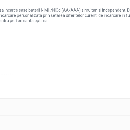
sa incarce sase baterii NiMH/NiCd (AA/AAA) simultan si independent. Da
incarcare personalizata prin setarea diferitelor curenti de incarcare in 
pentru performanta optima.
ustabil)
spatare si Analiza, Activare