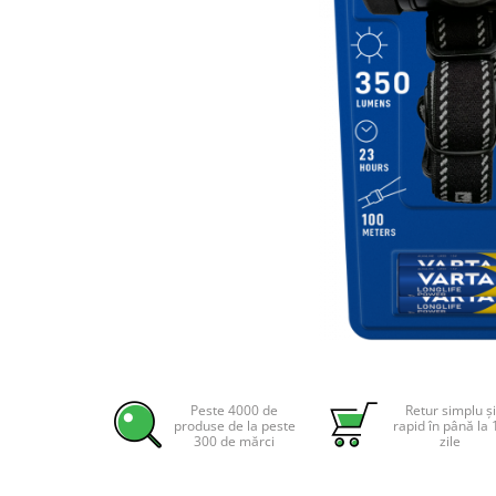
Incarcatoare acumulatori
Panouri fotovoltaice si accesorii
Panouri fotovoltaice
Sisteme prindere panouri
fotovoltaice
Accesorii
Invertoare
Invertoare Hibrid
Invertoare On-grid
Invertoare Off-grid
Controlere solare
MPPT
Distribuie
pe
PWM
Facebook
Peste 4000 de
Retur simplu și
Convertoare de tensiune
produse de la peste
rapid în până la 
300 de mărci
zile
Sisteme de stocare energie
LiFePO4