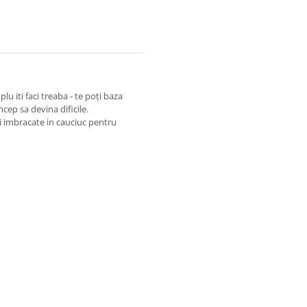
lu iti faci treaba - te poți baza
cep sa devina dificile.
i imbracate in cauciuc pentru