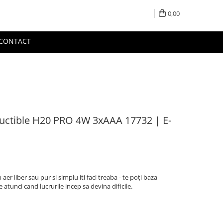
0,00
CONTACT
ructible H20 PRO 4W 3xAAA 17732 | E-
aer liber sau pur si simplu iti faci treaba - te poți baza
tunci cand lucrurile incep sa devina dificile.