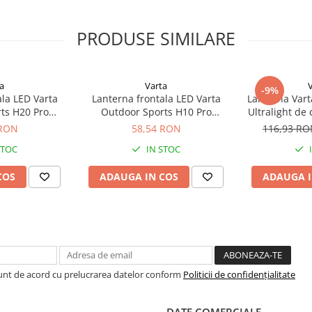
PRODUSE SIMILARE
a
Varta
-9%
ala LED Varta
Lanterna frontala LED Varta
Lanterna Vart
ts H20 Pro
Outdoor Sports H10 Pro
Ultralight de
aterii incluse
max.45m 16650 , baterii incluse
reincarcabila
 RON
58,54 RON
116,93 R
STOC
IN STOC
COS
ADAUGA IN COS
ADAUGA I
Sunt de acord cu prelucrarea datelor conform
Politicii de confidențialitate