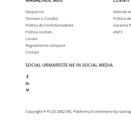
MAGAZINUL MEU
CLIENTI
Redresoare, incarcatoare si testere
Despre noi
Metode de
Redresoare auto, moto, barci si
Termeni si Conditii
Politica d
stationare
Politica de Confidentialitate
Garantia 
Surse UPS
Politica cookies
ANPC
UPS pentru centrale termice si
Livrare
sisteme de urgenta - acumulator
Regulamente campanii
extern
UPS Calculatoare si Servere
Contact
UPS Trifazat
SOCIAL
URMARESTE-NE IN SOCIAL MEDIA
Stabilizatoare Tensiune
PDUs unitati de distributie a
energiei electrice
Cabinete baterii
Acumulatori UPS
Copyright P PLUS 2002 SRL
Platforma E-commerce by Goma
Drumetii / Camping
Accesorii
Frigidere portabile