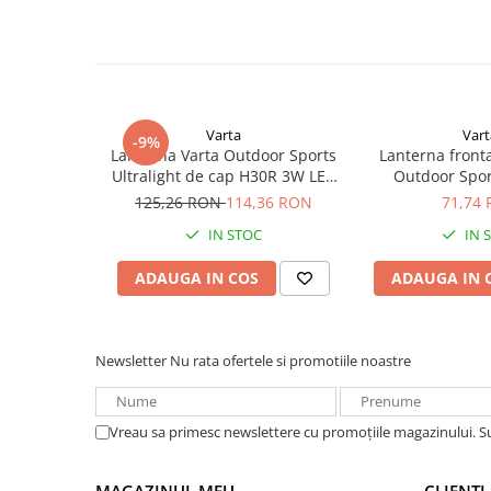
Acumulatori VRLA AGM/GEL /
Luminozitate totala: pana la 350 lumeni
Tractiune / LiFePo4
Sursa lumina: 4 Watt LED
Baterii si acumulatori gel si VRLA
Baterii 3xAAA(R3)
6-12 V
Baterii si acumulatori AGM VRLA
Varta
Vart
de 6-12 V
-9%
Lanterna Varta Outdoor Sports
Lanterna front
Acumulatori Moto, ATV
Ultralight de cap H30R 3W LED
Outdoor Spor
reincarcabila Li-Polimer 18631
max.50m 17650, b
125,26 RON
114,36 RON
71,74
GEL
alb
AGM
IN STOC
IN 
Li-Ion
ADAUGA IN COS
ADAUGA IN 
SLA AGM (Sealed Lead Acid)
Deep Cycle - Tractiune/Semi-
Tractiune
Newsletter
Nu rata ofertele si promotiile noastre
Marine & Caravan
APC
Vreau sa primesc newslettere cu promoțiile magazinului. 
Pachete acumulatori VRLA
Sisteme de management (BMS)