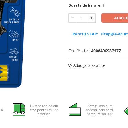
Durata de livrare:
1
ADAUG
Pentru SEAP:
sicap@e-acum
Cod Produs:
4008496987177
Adauga la Favorite
Livrare rapidă din
Plătești așa cum
14
stoc pentru mii de
dorești, prin card,
produse
ramburs sau OP