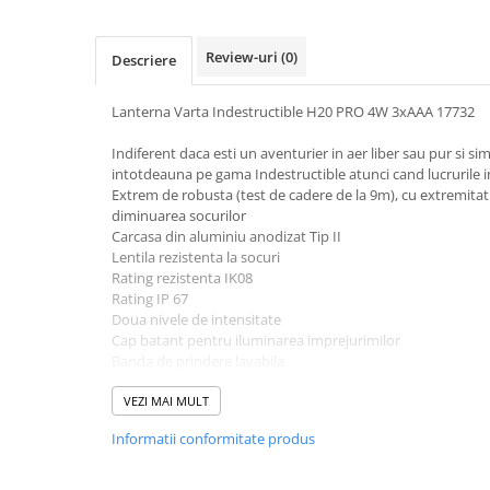
Pachete complete stocare energie
Sisteme de Stocare Comerciale
Review-uri
(0)
Descriere
Sisteme fotovoltaice complete
Lanterna Varta Indestructible H20 PRO 4W 3xAAA 17732
Sisteme fotovoltaice de putere
mica (rulota/caravan/case de
Indiferent daca esti un aventurier in aer liber sau pur si simp
vacanta)
Sisteme fotovoltaice profesionale
intotdeauna pe gama Indestructible atunci cand lucrurile in
Extrem de robusta (test de cadere de la 9m), cu extremitat
Pachete sisteme fotovoltaice
diminuarea socurilor
Carcasa din aluminiu anodizat Tip II
Statii de incarcare vehicule
Lentila rezistenta la socuri
electrice
Rating rezistenta IK08
Statii de incarcare
Rating IP 67
Doua nivele de intensitate
Cabluri de incarcare vehicule
Cap batant pentru iluminarea imprejurimilor
electrice
Banda de prindere lavabila
Prize de incarcare vehicule
electrice
Detalii
VEZI MAI MULT
Tip Varta 17732
Accesorii
Informatii conformitate produs
Lungime 47 mm
Lungimea fascicolului luminos: 100m
Turbine eoliene pentru casă
Durata de functionare neintrerupta: pana la 23h