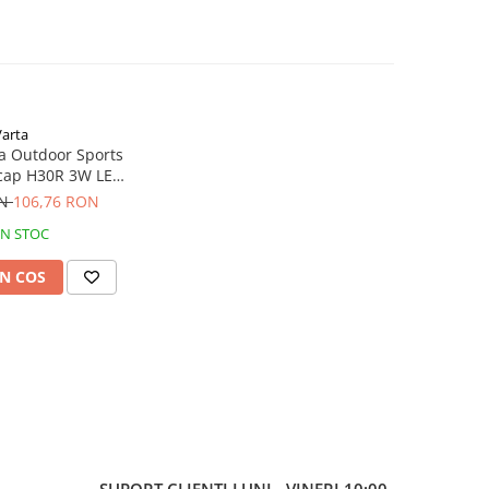
Varta
a Outdoor Sports
 cap H30R 3W LED
 Li-Polimer 18631
ON
106,76 RON
lime
IN STOC
N COS