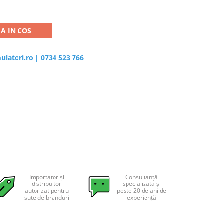
A IN COS
ulatori.ro
|
0734 523 766
Importator și
Consultanță
distribuitor
specializată și
autorizat pentru
peste 20 de ani de
sute de branduri
experiență