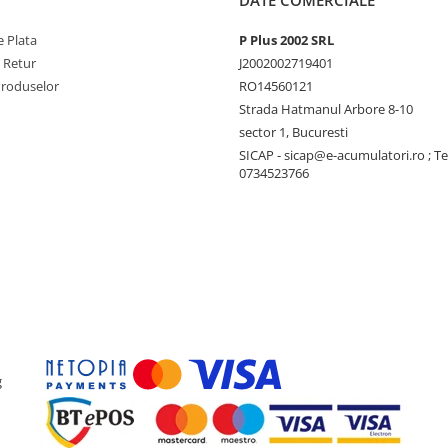
DATE COMERCIALE
 Plata
P Plus 2002 SRL
e Retur
J2002002719401
Produselor
RO14560121
Strada Hatmanul Arbore 8-10
sector 1, Bucuresti
SICAP - sicap@e-acumulatori.ro ; Te
0734523766
g