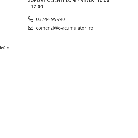
SUPORT CLIENTI
LUNI - VINERI 10:00
- 17:00
03744 99990
comenzi@e-acumulatori.ro
lefon: