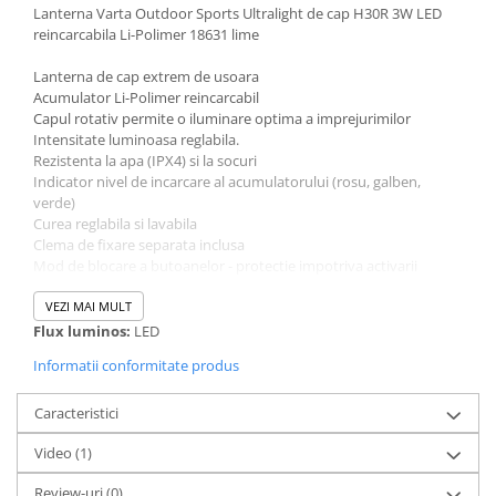
Lanterna Varta Outdoor Sports Ultralight de cap H30R 3W LED
reincarcabila Li-Polimer 18631 lime
Lanterna de cap extrem de usoara
Acumulator Li-Polimer reincarcabil
Capul rotativ permite o iluminare optima a imprejurimilor
Intensitate luminoasa reglabila.
Rezistenta la apa (IPX4) si la socuri
Indicator nivel de incarcare al acumulatorului (rosu, galben,
verde)
Curea reglabila si lavabila
Clema de fixare separata inclusa
Mod de blocare a butoanelor - protectie impotriva activarii
accidentale
Pana la 500 de reincarcari
VEZI MAI MULT
Cablu micro USB de 1 m inclus
Flux luminos:
LED
Informatii conformitate produs
Flux luminos (lm): pana la 300lm
Raza de actiune: pana la 91m
Autonomie: pana la 21h
Caracteristici
Material: aluminiu
Video
(1)
Culoare: lime
Dimensiuni: 230mm (lungime)
Review-uri
(0)