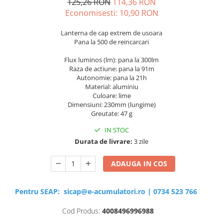
125,26 RON
114,36 RON
Economisesti:
10,90
RON
Lanterna de cap extrem de usoara
Pana la 500 de reincarcari
Flux luminos (lm): pana la 300lm
Raza de actiune: pana la 91m
Autonomie: pana la 21h
Material: aluminiu
Culoare: lime
Dimensiuni: 230mm (lungime)
Greutate: 47 g
IN STOC
Durata de livrare:
3 zile
ADAUGA IN COS
Pentru SEAP:
sicap@e-acumulatori.ro
|
0734 523 766
Cod Produs:
4008496996988