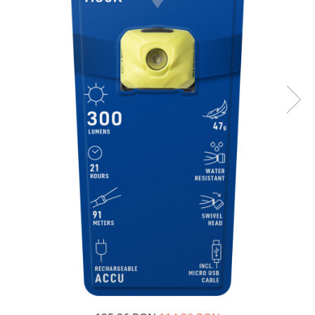
Sisteme de management (BMS)
Redresoare, incarcatoare si testere
Redresoare auto, moto, barci si
stationare