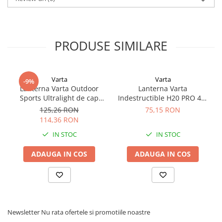
Greutate: 47 g
PRODUSE SIMILARE
Varta
Varta
-9%
Lanterna Varta Outdoor
Lanterna Varta
Sports Ultralight de cap
Indestructible H20 PRO 4W
H30R 3W LED reincarcabila
3xAAA 17732
125,26 RON
75,15 RON
Li-Polimer 18631 alb
114,36 RON
IN STOC
IN STOC
ADAUGA IN COS
ADAUGA IN COS
Newsletter
Nu rata ofertele si promotiile noastre