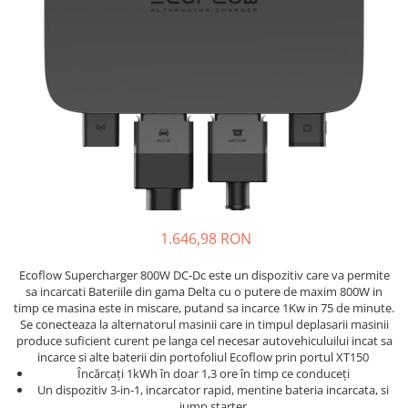
Incarcatoare acumulatori
Panouri fotovoltaice si accesorii
Panouri fotovoltaice
Sisteme prindere panouri
fotovoltaice
Accesorii
Invertoare
Invertoare Hibrid
Invertoare On-grid
1.646,98 RON
Invertoare Off-grid
Controlere solare
Ecoflow Supercharger 800W DC-Dc este un dispozitiv care va permite
sa incarcati Bateriile din gama Delta cu o putere de maxim 800W in
MPPT
timp ce masina este in miscare, putand sa incarce 1Kw in 75 de minute.
PWM
Se conecteaza la alternatorul masinii care in timpul deplasarii masinii
produce suficient curent pe langa cel necesar autovehiculuilui incat sa
Convertoare de tensiune
incarce si alte baterii din portofoliul Ecoflow prin portul XT150
Sisteme de stocare energie
Încărcați 1kWh în doar 1,3 ore în timp ce conduceți
Un dispozitiv 3-in-1, incarcator rapid, mentine bateria incarcata, si
LiFePO4
jump starter