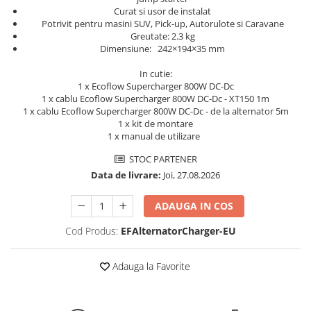
Curat si usor de instalat
Pachete complete stocare energie
Potrivit pentru masini SUV, Pick-up, Autorulote si Caravane
Sisteme de Stocare Comerciale
Greutate: 2.3 kg
Dimensiune: 242×194×35 mm
Sisteme fotovoltaice complete
In cutie:
Sisteme fotovoltaice de putere
1 x Ecoflow Supercharger 800W DC-Dc
mica (rulota/caravan/case de
1 x cablu Ecoflow Supercharger 800W DC-Dc - XT150 1m
vacanta)
Sisteme fotovoltaice profesionale
1 x cablu Ecoflow Supercharger 800W DC-Dc - de la alternator 5m
1 x kit de montare
Pachete sisteme fotovoltaice
1 x manual de utilizare
Statii de incarcare vehicule
STOC PARTENER
electrice
Data de livrare:
Joi, 27.08.2026
Statii de incarcare
ADAUGA IN COS
Cabluri de incarcare vehicule
electrice
Cod Produs:
EFAlternatorCharger-EU
Prize de incarcare vehicule
electrice
Adauga la Favorite
Accesorii
Turbine eoliene pentru casă