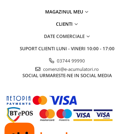
Greutate
~2.5 kg (estimativ)
UPS
MAGAZINUL MEU
Acumulatori
Garanție
2 ani
Diverse
CLIENTI
Invertoare
🚐
Ideal pentru:
DATE COMERCIALE
Sisteme de prindere
Rulote, campervan-uri, autorulote
Sisteme off-grid mobile
SUPORT CLIENTI
LUNI - VINERI 10:00 - 17:00
Statii de incarcare EV
Utilizatori care doresc autonomie energetică în mișcare
Profesioniști care folosesc stații DELTA în teren
OUTLET
03744 99990
Pompe de caldura
comenzi@e-acumulatori.ro
SOCIAL
URMARESTE-NE IN SOCIAL MEDIA