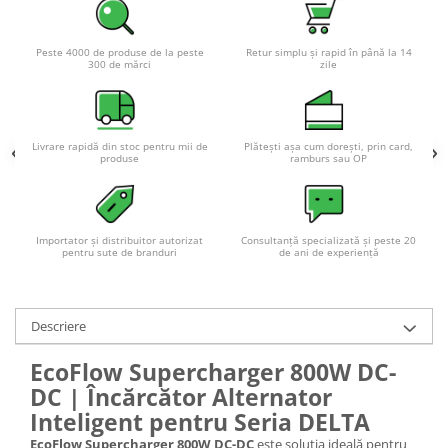
Acumulatori VRLA AGM/GEL /
Tractiune / LiFePo4
Baterii si acumulatori gel si VRLA
Peste 4000 de produse de la peste
Retur simplu și rapid în până la 14
300 de mărci
zile
6-12 V
Baterii si acumulatori AGM VRLA
de 6-12 V
Livrare rapidă din stoc pentru mii de
Plătești așa cum dorești, prin card,
Acumulatori Moto, ATV
produse
ramburs sau OP
GEL
AGM
Li-Ion
Importator și distribuitor autorizat
Consultanță specializată și peste 20
pentru sute de branduri
de ani de experiență
SLA AGM (Sealed Lead Acid)
Deep Cycle - Tractiune/Semi-
Tractiune
Descriere
Marine & Caravan
EcoFlow Supercharger 800W DC-
APC
DC | Încărcător Alternator
Pachete acumulatori VRLA
Inteligent pentru Seria DELTA
Sisteme de management (BMS)
EcoFlow Supercharger 800W DC-DC
este soluția ideală pentru