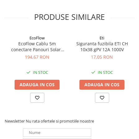
Sursa lumina: 6 Watt LED
Baterii 3xAAA(R3)
PRODUSE SIMILARE
EcoFlow
Eti
EcoFlow Cablu 5m
Siguranta fuzibila ETI CH
conectare Panouri Solare
10x38 gPV 12A 1000V
MC4 la XT60i
194,67 RON
17,05 RON
IN STOC
IN STOC
ADAUGA IN COS
ADAUGA IN COS
Newsletter
Nu rata ofertele si promotiile noastre