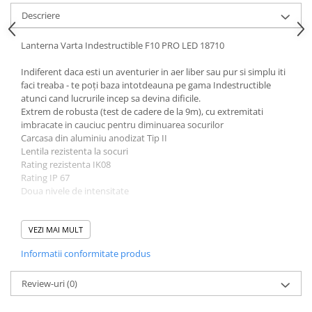
Descriere
Lanterna Varta Indestructible F10 PRO LED 18710
Indiferent daca esti un aventurier in aer liber sau pur si simplu iti
faci treaba - te poți baza intotdeauna pe gama Indestructible
atunci cand lucrurile incep sa devina dificile.
Extrem de robusta (test de cadere de la 9m), cu extremitati
imbracate in cauciuc pentru diminuarea socurilor
Carcasa din aluminiu anodizat Tip II
Lentila rezistenta la socuri
Rating rezistenta IK08
Rating IP 67
Doua nivele de intensitate
Detalii
Tip Varta 18710
VEZI MAI MULT
Greutate cu baterii 165 gr
Informatii conformitate produs
Lungime 138 mm
Diametrul capului 43,50 mm
Lungimea fascicolului luminos: 183m (0.25lux)
Review-uri
(0)
Durata de functionare neintrerupta: pana la 40h
Luminozitate totala: pana la 300 lumeni