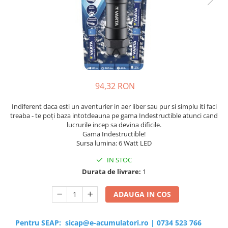
Sisteme de management (BMS)
Redresoare, incarcatoare si testere
Redresoare auto, moto, barci si
stationare
94,32 RON
Indiferent daca esti un aventurier in aer liber sau pur si simplu iti faci
treaba - te poți baza intotdeauna pe gama Indestructible atunci cand
lucrurile incep sa devina dificile.
Gama Indestructible!
Sursa lumina: 6 Watt LED
IN STOC
Durata de livrare:
1
ADAUGA IN COS
Pentru SEAP:
sicap@e-acumulatori.ro
|
0734 523 766