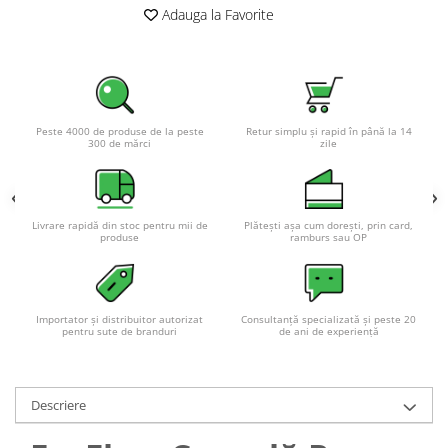
Acumulatori VRLA AGM/GEL /
Adauga la Favorite
Tractiune / LiFePo4
Baterii si acumulatori gel si VRLA
6-12 V
Baterii si acumulatori AGM VRLA
de 6-12 V
Peste 4000 de produse de la peste
Retur simplu și rapid în până la 14
300 de mărci
zile
Acumulatori Moto, ATV
GEL
AGM
Livrare rapidă din stoc pentru mii de
Plătești așa cum dorești, prin card,
Li-Ion
produse
ramburs sau OP
SLA AGM (Sealed Lead Acid)
Deep Cycle - Tractiune/Semi-
Tractiune
Importator și distribuitor autorizat
Consultanță specializată și peste 20
pentru sute de branduri
de ani de experiență
Marine & Caravan
APC
Pachete acumulatori VRLA
Descriere
Sisteme de management (BMS)