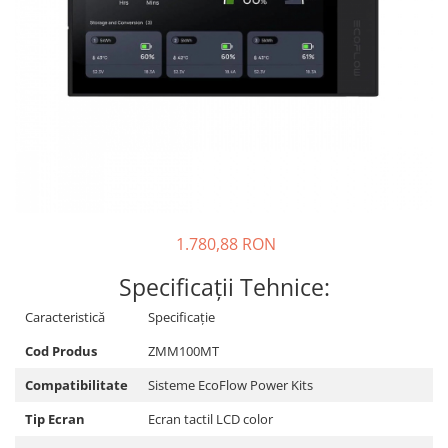
Incarcatoare acumulatori
Panouri fotovoltaice si accesorii
Panouri fotovoltaice
Sisteme prindere panouri
fotovoltaice
Accesorii
Invertoare
Invertoare Hibrid
Invertoare On-grid
1.780,88 RON
Invertoare Off-grid
Specificații Tehnice:
Controlere solare
Caracteristică
Specificație
MPPT
Cod Produs
ZMM100MT
PWM
Convertoare de tensiune
Compatibilitate
Sisteme EcoFlow Power Kits
Sisteme de stocare energie
Tip Ecran
Ecran tactil LCD color
LiFePO4