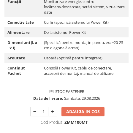
Funcții
Monitorizare energie, control
Pachete complete stocare energie
încărcare/descărcare, setări sistem, vizualizare
date
Sisteme de Stocare Comerciale
Conectivitate
Cu fir (specifică sistemului Power Kit)
Sisteme fotovoltaice complete
Sisteme fotovoltaice de putere
Alimentare
De la sistemul Power Kit
mica (rulota/caravan/case de
Dimensiuni (L x
(Specifică pentru montaj în panou, ex: ~20-25
vacanta)
Sisteme fotovoltaice profesionale
l x Î)
cm diagonală ecran)
Pachete sisteme fotovoltaice
Greutate
Ușoară (optimă pentru integrare)
Statii de incarcare vehicule
Conținut
Consolă Power Kit, cablu de conectare,
electrice
Pachet
accesorii de montaj, manual de utilizare
Statii de incarcare
Cabluri de incarcare vehicule
STOC PARTENER
electrice
Data de livrare:
Sambata, 29.08.2026
Prize de incarcare vehicule
electrice
ADAUGA IN COS
Accesorii
Cod Produs:
ZMM100MT
Turbine eoliene pentru casă