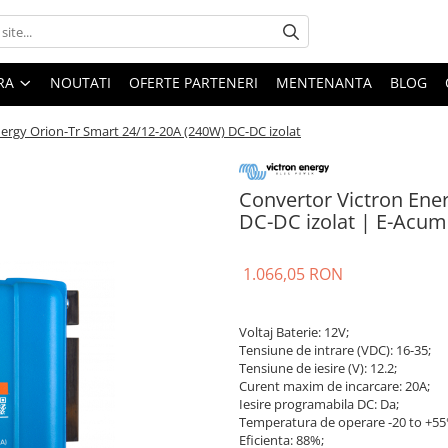
ARA
NOUTATI
OFERTE PARTENERI
MENTENANTA
BLOG
ergy Orion-Tr Smart 24/12-20A (240W) DC-DC izolat
Convertor Victron Ene
DC-DC izolat | E-Acum
1.066,05 RON
Voltaj Baterie: 12V;
Tensiune de intrare (VDC): 16-35;
Tensiune de iesire (V): 12.2;
Curent maxim de incarcare: 20A;
Iesire programabila DC: Da;
Temperatura de operare -20 to +55
Eficienta: 88%;