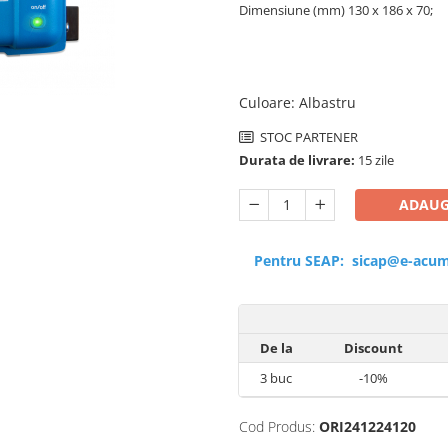
Dimensiune (mm) 130 x 186 x 70;
Culoare
:
Albastru
STOC PARTENER
Durata de livrare:
15 zile
ADAUG
Pentru SEAP:
sicap@e-acum
De la
Discount
3
buc
-10%
Cod Produs:
ORI241224120