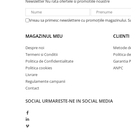
Newsletter
Nu rata ofertele si promotiile noastre
Redresoare, incarcatoare si testere
Redresoare auto, moto, barci si
stationare
Vreau sa primesc newslettere cu promoțiile magazinului. 
Surse UPS
MAGAZINUL MEU
CLIENTI
UPS pentru centrale termice si
sisteme de urgenta - acumulator
Despre noi
Metode de
extern
UPS Calculatoare si Servere
Termeni si Conditii
Politica d
UPS Trifazat
Politica de Confidentialitate
Garantia 
Politica cookies
ANPC
Stabilizatoare Tensiune
Livrare
PDUs unitati de distributie a
Regulamente campanii
energiei electrice
Contact
Cabinete baterii
SOCIAL
URMARESTE-NE IN SOCIAL MEDIA
Acumulatori UPS
Drumetii / Camping
Accesorii
Frigidere portabile