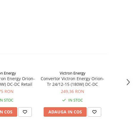
on Energy
Victron Energy
Vi
ron Energy Orion-
Convertor Victron Energy Orion-
Convertor V
0W) DC-DC Retail
Tr 24/12-15 (180W) DC-DC
Tr 24/12-15
75 RON
249,36 RON
2
IN STOC
IN STOC
S
N COS
ADAUGA IN COS
ADAUG