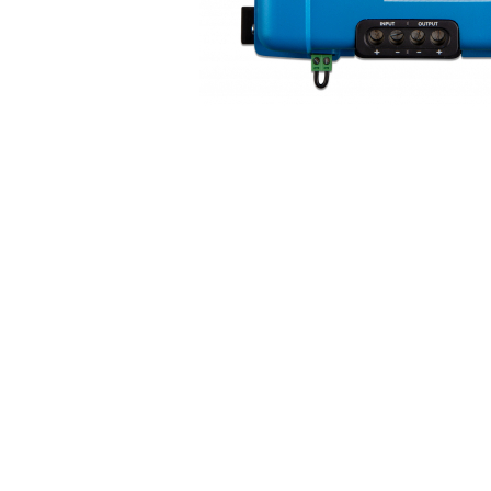
Incarcatoare acumulatori
Panouri fotovoltaice si accesorii
Panouri fotovoltaice
Sisteme prindere panouri
fotovoltaice
Accesorii
Invertoare
Invertoare Hibrid
Distribuie
Invertoare On-grid
pe
Facebook
Invertoare Off-grid
Controlere solare
MPPT
PWM
Convertoare de tensiune
Sisteme de stocare energie
LiFePO4