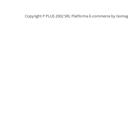
Panouri portabile
Racire/Incalzire
Copyright P PLUS 2002 SRL
Platforma E-commerce by Goma
Statii energie portabile
Diverse
Electrice
Intrerupatoare si prize
Dulapuri pentru cablare
structurata
Sigurante
Tablouri electrice
Lumina (Becuri si Lanterne)
Laptop & PC accesorii, baterii,
cabluri USB, prelungitoare USB
Cablu de date si Adaptoare
Solutii solare portabile
Lichidare de stoc