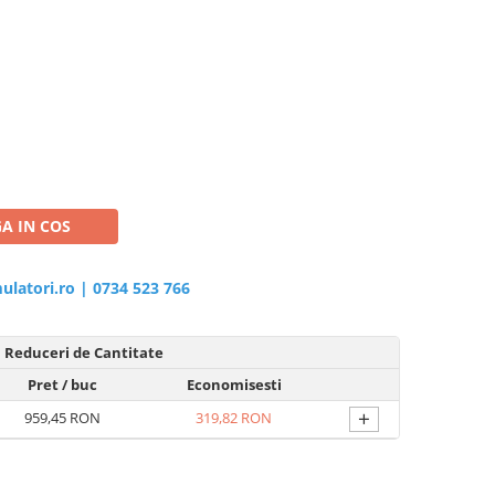
A IN COS
ulatori.ro
|
0734 523 766
Reduceri de Cantitate
Pret
/ buc
Economisesti
+
959,45 RON
319,82 RON