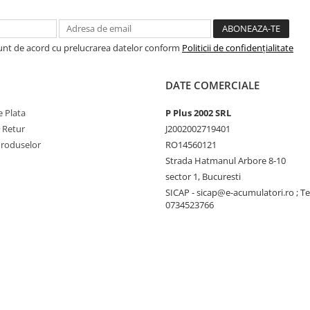
Sunt de acord cu prelucrarea datelor conform
Politicii de confidențialitate
DATE COMERCIALE
 Plata
P Plus 2002 SRL
e Retur
J2002002719401
Produselor
RO14560121
Strada Hatmanul Arbore 8-10
sector 1, Bucuresti
SICAP - sicap@e-acumulatori.ro ; Te
0734523766