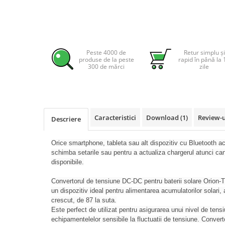
Pachete complete stocare energie
Sisteme de Stocare Comerciale
Sisteme fotovoltaice complete
Peste 4000 de
Retur simplu și
Sisteme fotovoltaice de putere
produse de la peste
rapid în până la 
mica (rulota/caravan/case de
300 de mărci
zile
vacanta)
Sisteme fotovoltaice profesionale
Pachete sisteme fotovoltaice
Statii de incarcare vehicule
Caracteristici
Download (1)
Review-
Descriere
electrice
Statii de incarcare
Orice smartphone, tableta sau alt dispozitiv cu Bluetooth act
Cabluri de incarcare vehicule
schimba setarile sau pentru a actualiza chargerul atunci can
electrice
disponibile.
Prize de incarcare vehicule
Convertorul de tensiune DC-DC pentru baterii solare Orion-
electrice
un dispozitiv ideal pentru alimentarea acumulatorilor solari,
Accesorii
crescut, de 87 la suta.
Este perfect de utilizat pentru asigurarea unui nivel de tensi
Turbine eoliene pentru casă
echipamentelelor sensibile la fluctuatii de tensiune. Conve