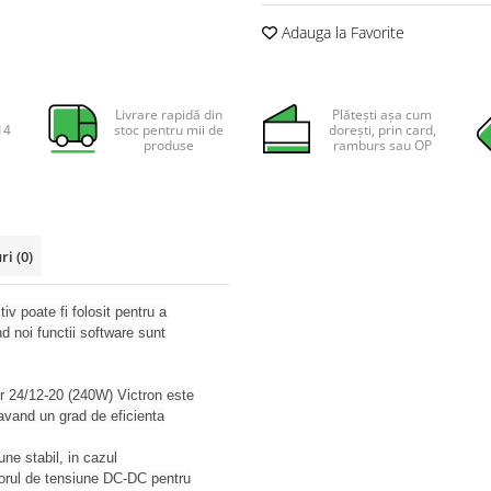
Adauga la Favorite
Livrare rapidă din
Plătești așa cum
14
stoc pentru mii de
dorești, prin card,
produse
ramburs sau OP
uri
(0)
iv poate fi folosit pentru a
d noi functii software sunt
Tr 24/12-20 (240W) Victron este
 avand un grad de eficienta
une stabil, in cazul
rtorul de tensiune DC-DC pentru