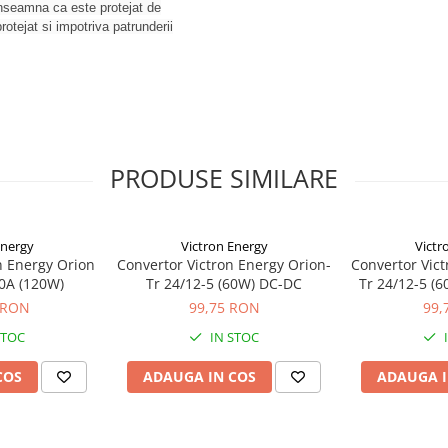
inseamna ca este protejat de
otejat si impotriva patrunderii
PRODUSE SIMILARE
Energy
Victron Energy
Victr
n Energy Orion
Convertor Victron Energy Orion-
Convertor Vict
10A (120W)
Tr 24/12-5 (60W) DC-DC
Tr 24/12-5 (6
 RON
99,75 RON
99,
STOC
IN STOC
COS
ADAUGA IN COS
ADAUGA I