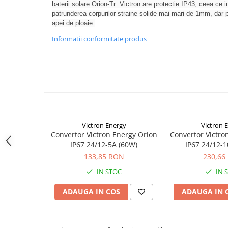
Acumulatori VRLA AGM/GEL /
baterii solare Orion-Tr Victron are protectie IP43, ceea ce 
Tractiune / LiFePo4
patrunderea corpurilor straine solide mai mari de 1mm, dar pr
apei de ploaie.
Baterii si acumulatori gel si VRLA
6-12 V
Informatii conformitate produs
Baterii si acumulatori AGM VRLA
de 6-12 V
Acumulatori Moto, ATV
GEL
AGM
Li-Ion
Victron Energy
Victron 
SLA AGM (Sealed Lead Acid)
Convertor Victron Energy Orion
Convertor Victro
IP67 24/12-5A (60W)
IP67 24/12-
Deep Cycle - Tractiune/Semi-
133,85 RON
230,66
Tractiune
IN STOC
IN 
Marine & Caravan
APC
ADAUGA IN COS
ADAUGA IN 
Pachete acumulatori VRLA
Sisteme de management (BMS)