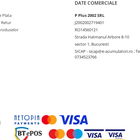
DATE COMERCIALE
 Plata
P Plus 2002 SRL
e Retur
J2002002719401
Produselor
RO14560121
Strada Hatmanul Arbore 8-10
sector 1, Bucuresti
SICAP - sicap@e-acumulatori.ro ; Te
0734523766
g