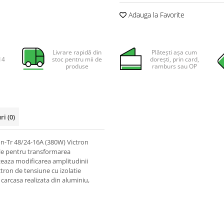
Adauga la Favorite
Livrare rapidă din
Plătești așa cum
14
stoc pentru mii de
dorești, prin card,
produse
ramburs sau OP
uri
(0)
on-Tr 48/24-16A (380W) Victron
ale pentru transformarea
izeaza modificarea amplitudinii
tron de tensiune cu izolatie
carcasa realizata din aluminiu,