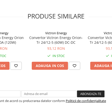
PRODUSE SIMILARE
Energy
Victron Energy
Victr
n Energy Orion
Convertor Victron Energy Orion-
Convertor Vict
10A (120W)
Tr 24/12-5 (60W) DC-DC
Tr 24/12-5 (6
 RON
93,12 RON
93,
STOC
IN STOC
COS
ADAUGA IN COS
ADAUGA I
Sunt de acord cu prelucrarea datelor conform
Politicii de confidențialitate