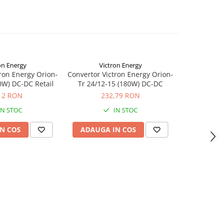
on Energy
Victron Energy
Vi
ron Energy Orion-
Convertor Victron Energy Orion-
Convertor V
0W) DC-DC Retail
Tr 24/12-15 (180W) DC-DC
Tr 24/12-15
12 RON
232,79 RON
2
IN STOC
IN STOC
S
N COS
ADAUGA IN COS
ADAUG