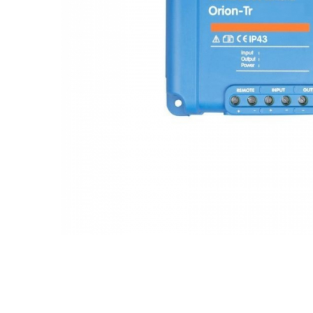
Incarcatoare acumulatori
Panouri fotovoltaice si accesorii
Panouri fotovoltaice
Sisteme prindere panouri
fotovoltaice
Accesorii
Invertoare
Invertoare Hibrid
Invertoare On-grid
Invertoare Off-grid
Controlere solare
MPPT
PWM
Distribuie
pe
Convertoare de tensiune
Facebook
Sisteme de stocare energie
LiFePO4