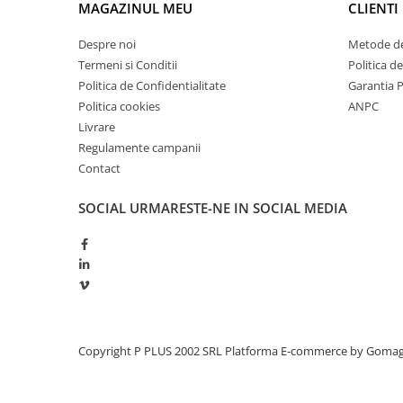
MAGAZINUL MEU
CLIENTI
Redresoare, incarcatoare si testere
Redresoare auto, moto, barci si
Despre noi
Metode de
stationare
Termeni si Conditii
Politica d
Politica de Confidentialitate
Garantia 
Surse UPS
Politica cookies
ANPC
UPS pentru centrale termice si
Livrare
sisteme de urgenta - acumulator
Regulamente campanii
extern
UPS Calculatoare si Servere
Contact
UPS Trifazat
SOCIAL
URMARESTE-NE IN SOCIAL MEDIA
Stabilizatoare Tensiune
PDUs unitati de distributie a
energiei electrice
Cabinete baterii
Acumulatori UPS
Drumetii / Camping
Copyright P PLUS 2002 SRL
Platforma E-commerce by Goma
Accesorii
Frigidere portabile