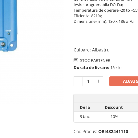
Iesire programabila DC: Da;
Temperatura de operare -20 to +55
Eficienta: 821%;
Dimensiune (mm): 130 x 186 x 70;
Culoare
:
Albastru
STOC PARTENER
Durata de livrare:
15 zile
ADAUG
De la
Discount
3
buc
-10%
Cod Produs:
ORI482441110