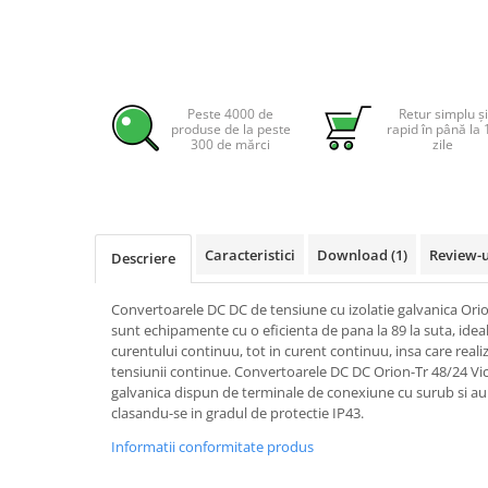
Pachete complete stocare energie
Sisteme de Stocare Comerciale
Sisteme fotovoltaice complete
Peste 4000 de
Retur simplu și
Sisteme fotovoltaice de putere
produse de la peste
rapid în până la 
mica (rulota/caravan/case de
300 de mărci
zile
vacanta)
Sisteme fotovoltaice profesionale
Pachete sisteme fotovoltaice
Statii de incarcare vehicule
Caracteristici
Download (1)
Review-
Descriere
electrice
Statii de incarcare
Convertoarele DC DC de tensiune cu izolatie galvanica Ori
Cabluri de incarcare vehicule
sunt echipamente cu o eficienta de pana la 89 la suta, ide
electrice
curentului continuu, tot in curent continuu, insa care real
tensiunii continue. Convertoarele DC DC Orion-Tr 48/24 Vic
Prize de incarcare vehicule
galvanica dispun de terminale de conexiune cu surub si au 
electrice
clasandu-se in gradul de protectie IP43.
Accesorii
Informatii conformitate produs
Turbine eoliene pentru casă