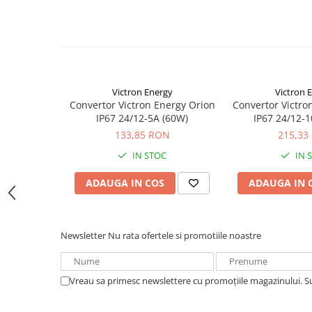
Acumulatori VRLA AGM/GEL /
Tractiune / LiFePo4
Baterii si acumulatori gel si VRLA
6-12 V
Baterii si acumulatori AGM VRLA
de 6-12 V
Victron Energy
Victron 
Convertor Victron Energy Orion
Convertor Victro
Acumulatori Moto, ATV
IP67 24/12-5A (60W)
IP67 24/12-
GEL
133,85 RON
215,33
AGM
IN STOC
IN 
Li-Ion
ADAUGA IN COS
ADAUGA IN 
SLA AGM (Sealed Lead Acid)
Deep Cycle - Tractiune/Semi-
Tractiune
Newsletter
Nu rata ofertele si promotiile noastre
Marine & Caravan
APC
Pachete acumulatori VRLA
Vreau sa primesc newslettere cu promoțiile magazinului. 
Sisteme de management (BMS)