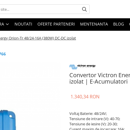
ARA
NOUTATI
OFERTE PARTENERI
MENTENANTA
BLOG
ergy Orion-Tr 48/24-16A (380W) DC-DC izolat
766
Convertor Victron Ene
izolat | E-Acumulatori
1.340,34 RON
Voltaj Baterie: 48/24V;
Tensiune de intrare (V): 40-70;
Tensiune de iesire (V): 20-30;
Curent maxim de incarcare: 16A;