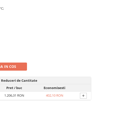
°C;
A IN COS
Reduceri de Cantitate
Pret
/ buc
Economisesti
+
1.206,31 RON
402,10 RON