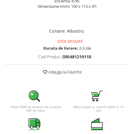
Eficienta: 87%;
Dimensiune (mm): 100 x 113 x 47;
Culoare
:
Albastru
STOC EPUIZAT
Durata de livrare:
2-3 zile
Cod Produs:
ORI481210110
Adauga la Favorite
Peste 4000 de produse de la peste
Retur simplu și rapid în până la 14
300 de mărci
zile