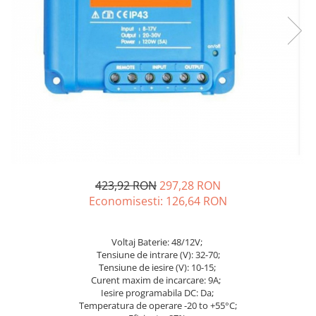
Sisteme de management (BMS)
Redresoare, incarcatoare si testere
Redresoare auto, moto, barci si
stationare
423,92 RON
297,28 RON
Economisesti:
126,64
RON
Voltaj Baterie: 48/12V;
Tensiune de intrare (V): 32-70;
Tensiune de iesire (V): 10-15;
Curent maxim de incarcare: 9A;
Iesire programabila DC: Da;
Temperatura de operare -20 to +55°C;