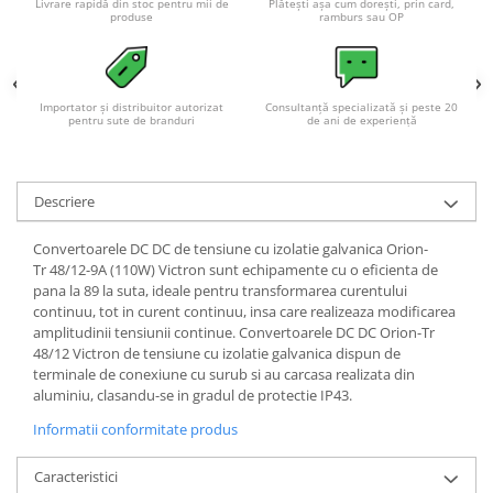
Livrare rapidă din stoc pentru mii de
Plătești așa cum dorești, prin card,
produse
ramburs sau OP
Importator și distribuitor autorizat
Consultanță specializată și peste 20
pentru sute de branduri
de ani de experiență
Descriere
Convertoarele DC DC de tensiune cu izolatie galvanica Orion-
Tr 48/12-9A (110W) Victron sunt echipamente cu o eficienta de
pana la 89 la suta, ideale pentru transformarea curentului
continuu, tot in curent continuu, insa care realizeaza modificarea
amplitudinii tensiunii continue. Convertoarele DC DC Orion-Tr
48/12 Victron de tensiune cu izolatie galvanica dispun de
terminale de conexiune cu surub si au carcasa realizata din
aluminiu, clasandu-se in gradul de protectie IP43.
Informatii conformitate produs
Caracteristici