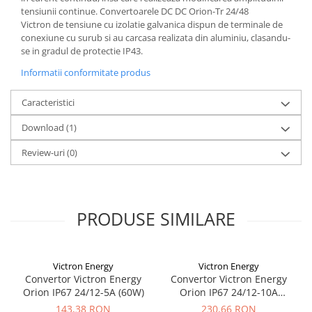
tensiunii continue. Convertoarele DC DC Orion-Tr 24/48
Victron de tensiune cu izolatie galvanica dispun de terminale de
conexiune cu surub si au carcasa realizata din aluminiu, clasandu-
se in gradul de protectie IP43.
Informatii conformitate produs
Caracteristici
Download (1)
Review-uri
(0)
PRODUSE SIMILARE
Victron Energy
Victron Energy
Convertor Victron Energy
Convertor Victron Energy
Orion IP67 24/12-5A (60W)
Orion IP67 24/12-10A
(120W)
143,38 RON
230,66 RON