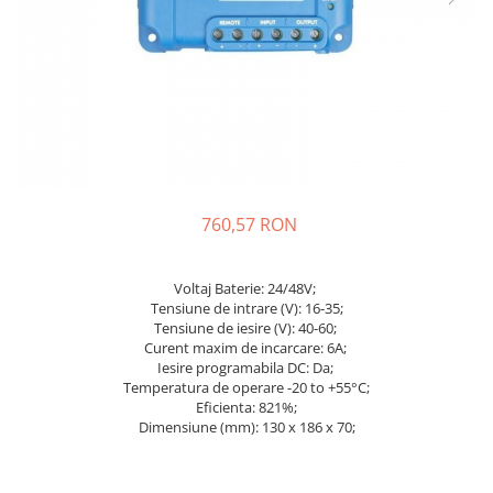
Sisteme de management (BMS)
Redresoare, incarcatoare si testere
Redresoare auto, moto, barci si
stationare
760,57 RON
Voltaj Baterie: 24/48V;
Tensiune de intrare (V): 16-35;
Tensiune de iesire (V): 40-60;
Curent maxim de incarcare: 6A;
Iesire programabila DC: Da;
Temperatura de operare -20 to +55°C;
Eficienta: 821%;
Dimensiune (mm): 130 x 186 x 70;