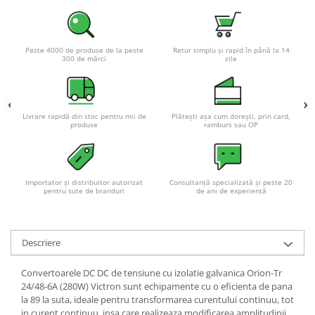
Peste 4000 de produse de la peste
Retur simplu și rapid în până la 14
300 de mărci
zile
Livrare rapidă din stoc pentru mii de
Plătești așa cum dorești, prin card,
produse
ramburs sau OP
Importator și distribuitor autorizat
Consultanță specializată și peste 20
pentru sute de branduri
de ani de experiență
Descriere
Convertoarele DC DC de tensiune cu izolatie galvanica Orion-Tr
24/48-6A (280W) Victron sunt echipamente cu o eficienta de pana
la 89 la suta, ideale pentru transformarea curentului continuu, tot
in curent continuu, insa care realizeaza modificarea amplitudinii