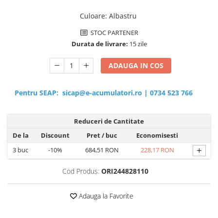
Culoare
:
Albastru
STOC PARTENER
Durata de livrare:
15 zile
ADAUGA IN COS
Pentru SEAP:
sicap@e-acumulatori.ro
|
0734 523 766
Reduceri de Cantitate
De la
Discount
Pret
/ buc
Economisesti
+
3
buc
-10%
684,51 RON
228,17 RON
Cod Produs:
ORI244828110
Adauga la Favorite