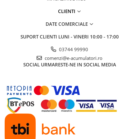
UPS
CLIENTI
Acumulatori
Diverse
DATE COMERCIALE
Invertoare
SUPORT CLIENTI
LUNI - VINERI 10:00 - 17:00
Sisteme de prindere
03744 99990
Statii de incarcare EV
comenzi@e-acumulatori.ro
OUTLET
SOCIAL
URMARESTE-NE IN SOCIAL MEDIA
Pompe de caldura