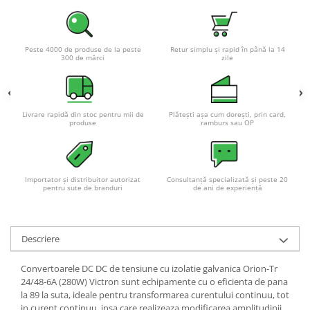
Acumulatori VRLA AGM/GEL /
Tractiune / LiFePo4
Baterii si acumulatori gel si VRLA
Peste 4000 de produse de la peste
Retur simplu și rapid în până la 14
6-12 V
300 de mărci
zile
Baterii si acumulatori AGM VRLA
de 6-12 V
Acumulatori Moto, ATV
Livrare rapidă din stoc pentru mii de
Plătești așa cum dorești, prin card,
produse
ramburs sau OP
GEL
AGM
Li-Ion
Importator și distribuitor autorizat
Consultanță specializată și peste 20
SLA AGM (Sealed Lead Acid)
pentru sute de branduri
de ani de experiență
Deep Cycle - Tractiune/Semi-
Tractiune
Marine & Caravan
Descriere
APC
Convertoarele DC DC de tensiune cu izolatie galvanica Orion-Tr
Pachete acumulatori VRLA
24/48-6A (280W) Victron sunt echipamente cu o eficienta de pana
la 89 la suta, ideale pentru transformarea curentului continuu, tot
Sisteme de management (BMS)
in curent continuu, insa care realizeaza modificarea amplitudinii