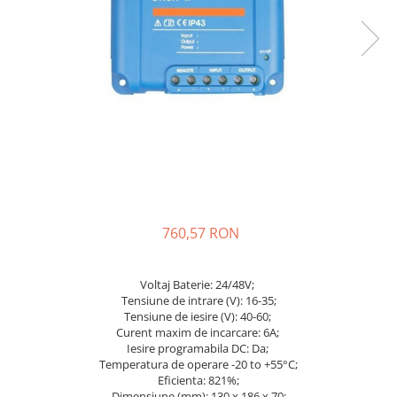
Incarcatoare acumulatori
Panouri fotovoltaice si accesorii
Panouri fotovoltaice
Sisteme prindere panouri
fotovoltaice
Accesorii
Invertoare
Invertoare Hibrid
Invertoare On-grid
760,57 RON
Invertoare Off-grid
Controlere solare
Voltaj Baterie: 24/48V;
MPPT
Tensiune de intrare (V): 16-35;
PWM
Tensiune de iesire (V): 40-60;
Curent maxim de incarcare: 6A;
Convertoare de tensiune
Iesire programabila DC: Da;
Sisteme de stocare energie
Temperatura de operare -20 to +55°C;
Eficienta: 821%;
LiFePO4
Dimensiune (mm): 130 x 186 x 70;