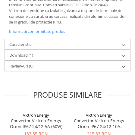
tensiunii continue. Convertoarele DC DC Orion-Tr 24/48
Redresoare, incarcatoare si testere
Victron de tensiune cu izolatie galvanica dispun de terminale de
Redresoare auto, moto, barci si
conexiune cu surub si au carcasa realizata din aluminiu, clasandu-
stationare
se in gradul de protectie IP43.
Surse UPS
Informatii conformitate produs
UPS pentru centrale termice si
sisteme de urgenta - acumulator
Caracteristici
extern
UPS Calculatoare si Servere
Download (1)
UPS Trifazat
Review-uri
(0)
Stabilizatoare Tensiune
PDUs unitati de distributie a
energiei electrice
PRODUSE SIMILARE
Cabinete baterii
Acumulatori UPS
Victron Energy
Victron Energy
Drumetii / Camping
Convertor Victron Energy
Convertor Victron Energy
Accesorii
Orion IP67 24/12-5A (60W)
Orion IP67 24/12-10A
(120W)
Frigidere portabile
133,85 RON
215,33 RON