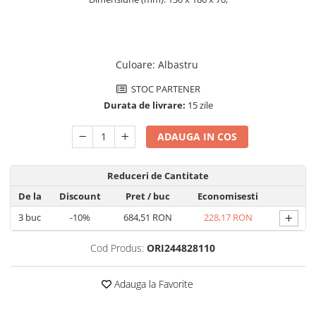
Pachete complete stocare energie
Sisteme de Stocare Comerciale
Sisteme fotovoltaice complete
Culoare
:
Albastru
Sisteme fotovoltaice de putere
STOC PARTENER
mica (rulota/caravan/case de
vacanta)
Durata de livrare:
15 zile
Sisteme fotovoltaice profesionale
Pachete sisteme fotovoltaice
ADAUGA IN COS
Statii de incarcare vehicule
electrice
Reduceri de Cantitate
Statii de incarcare
De la
Discount
Pret
/ buc
Economisesti
Cabluri de incarcare vehicule
+
3
buc
-10%
684,51 RON
228,17 RON
electrice
Prize de incarcare vehicule
Cod Produs:
ORI244828110
electrice
Accesorii
Adauga la Favorite
Turbine eoliene pentru casă