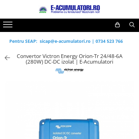
Toate Produsele
Reduceri de vara
Acumulatori, Baterii si Incarcatoare
Cabluri
Uzuale
Pentru SEAP:
sicap@e-acumulatori.ro
|
0734 523 766
Acumulatori
Baterii
Diverse
Convertor Victron Energy Orion-Tr 24/48-6A
Baterii alcaline
Prelungitoare
(280W) DC-DC izolat | E-Acumulatori
Baterii litiu
Panouri fotovoltaice
Zinc-Carbon
Sisteme de prindere
Baterii rotunde argint
Invertoare
Baterii auditive
Statii de incarcare EV
Accesorii baterii
UPS
Baterii Industriale
Acumulatori
Ni-MH
Li-Ion