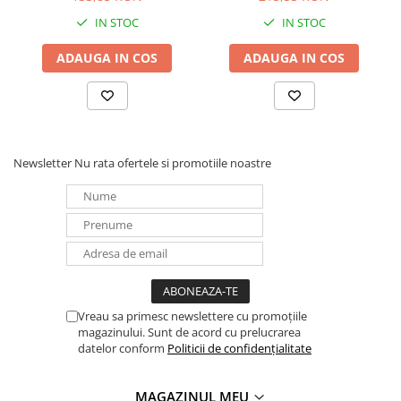
Panouri portabile
IN STOC
IN STOC
Racire/Incalzire
ADAUGA IN COS
ADAUGA IN COS
Statii energie portabile
Diverse
Electrice
Intrerupatoare si prize
Newsletter
Nu rata ofertele si promotiile noastre
Dulapuri pentru cablare
structurata
Sigurante
Tablouri electrice
Lumina (Becuri si Lanterne)
Laptop & PC accesorii, baterii,
cabluri USB, prelungitoare USB
Vreau sa primesc newslettere cu promoțiile
magazinului. Sunt de acord cu prelucrarea
Cablu de date si Adaptoare
datelor conform
Politicii de confidențialitate
Solutii solare portabile
Lichidare de stoc
MAGAZINUL MEU