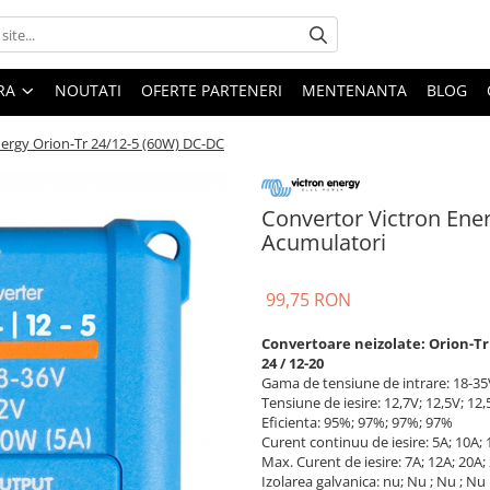
ARA
NOUTATI
OFERTE PARTENERI
MENTENANTA
BLOG
nergy Orion-Tr 24/12-5 (60W) DC-DC
Convertor Victron Ener
Acumulatori
99,75 RON
Convertoare neizolate: Orion-Tr 24
24 / 12-20
Gama de tensiune de intrare: 18-35
Tensiune de iesire: 12,7V; 12,5V; 12,
Eficienta: 95%; 97%; 97%; 97%
Curent continuu de iesire: 5A; 10A; 
Max. Curent de iesire: 7A; 12A; 20A;
Izolarea galvanica: nu; Nu ; Nu ; Nu