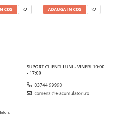
N COS
ADAUGA IN COS
ADAUG
SUPORT CLIENTI
LUNI - VINERI 10:00
- 17:00
03744 99990
comenzi@e-acumulatori.ro
lefon: