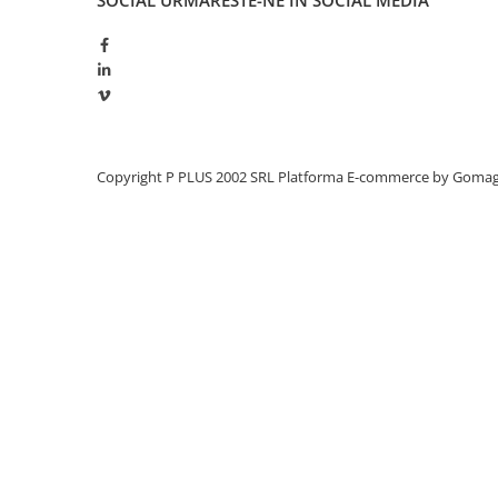
SOCIAL
URMARESTE-NE IN SOCIAL MEDIA
Panouri portabile
Racire/Incalzire
Statii energie portabile
Diverse
Electrice
Copyright P PLUS 2002 SRL
Platforma E-commerce by Goma
Intrerupatoare si prize
Dulapuri pentru cablare
structurata
Sigurante
Tablouri electrice
Lumina (Becuri si Lanterne)
Laptop & PC accesorii, baterii,
cabluri USB, prelungitoare USB
Cablu de date si Adaptoare
Solutii solare portabile
Lichidare de stoc