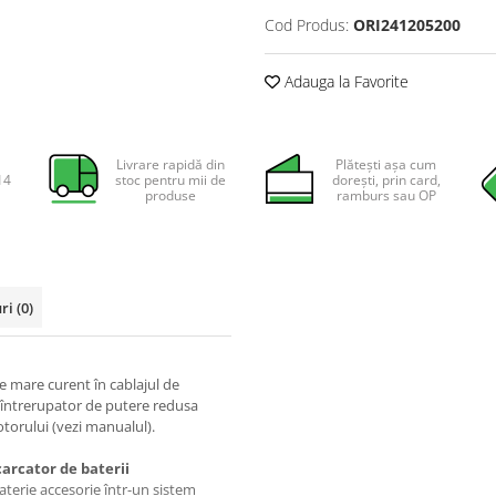
Cod Produs:
ORI241205200
Adauga la Favorite
Livrare rapidă din
Plătești așa cum
14
stoc pentru mii de
dorești, prin card,
produse
ramburs sau OP
uri
(0)
 mare curent în cablajul de
n întrerupator de putere redusa
torului (vezi manualul).
ncarcator de baterii
aterie accesorie într-un sistem