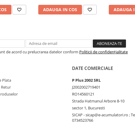
COS
ADAUGA IN COS
ADAUGA I
Sunt de acord cu prelucrarea datelor conform
Politicii de confidențialitate
DATE COMERCIALE
 Plata
P Plus 2002 SRL
e Retur
J2002002719401
Produselor
RO14560121
Strada Hatmanul Arbore 8-10
sector 1, Bucuresti
SICAP - sicap@e-acumulatori.ro ; Te
0734523766