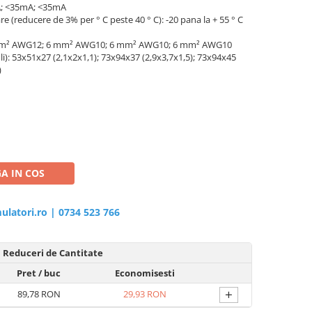
A; <35mA; <35mA
(reducere de 3% per ° C peste 40 ° C): -20 pana la + 55 ° C
3 mm² AWG12; 6 mm² AWG10; 6 mm² AWG10; 6 mm² AWG10
li): 53x51x27 (2,1x2x1,1); 73x94x37 (2,9x3,7x1,5); 73x94x45
)
A IN COS
ulatori.ro
|
0734 523 766
Reduceri de Cantitate
Pret
/ buc
Economisesti
+
89,78 RON
29,93 RON