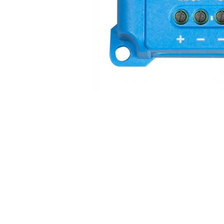
Incarcatoare acumulatori
Panouri fotovoltaice si accesorii
Panouri fotovoltaice
Sisteme prindere panouri
fotovoltaice
Accesorii
Invertoare
Distribuie
Invertoare Hibrid
pe
Invertoare On-grid
Facebook
Invertoare Off-grid
Controlere solare
MPPT
PWM
Convertoare de tensiune
Sisteme de stocare energie
LiFePO4