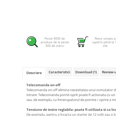
Pachete complete stocare energie
Sisteme de Stocare Comerciale
Sisteme fotovoltaice complete
Sisteme fotovoltaice de putere
mica (rulota/caravan/case de
vacanta)
Peste 4000 de
Retur simplu și
Sisteme fotovoltaice profesionale
produse de la peste
rapid în până la 
300 de mărci
zile
Pachete sisteme fotovoltaice
Statii de incarcare vehicule
electrice
Statii de incarcare
Caracteristici
Download (1)
Review-
Descriere
Cabluri de incarcare vehicule
electrice
Telecomanda on-off
Prize de incarcare vehicule
Telecomanda on-off elimina necesitatea unui comutator de
intrare. Telecomanda pornit-oprit poate fi actionata cu u
electrice
sau, de exemplu, cu întrerupatorul de pornire / oprire a mo
Accesorii
Tensiune de iesire reglabila: poate fi utilizata si ca î
Turbine eoliene pentru casă
De exemplu, pentru a încarca un starter de 12 volti sau o b