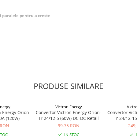
fi paralele pentru a creste
PRODUSE SIMILARE
Energy
Victron Energy
Victr
n Energy Orion
Convertor Victron Energy Orion-
Convertor Vict
10A (120W)
Tr 24/12-5 (60W) DC-DC Retail
Tr 24/12-1
 RON
99,75 RON
249
STOC
IN STOC