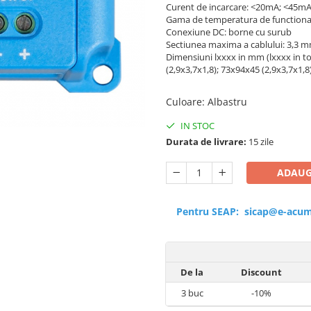
Curent de incarcare: <20mA; <45m
Gama de temperatura de functionare 
Conexiune DC: borne cu surub
Sectiunea maxima a cablului: 3,
Dimensiuni lxxxx in mm (lxxxx in to
(2,9x3,7x1,8); 73x94x45 (2,9x3,7x1,8
Culoare
:
Albastru
IN STOC
Durata de livrare:
15 zile
ADAUG
Pentru SEAP:
sicap@e-acum
De la
Discount
3
buc
-10%