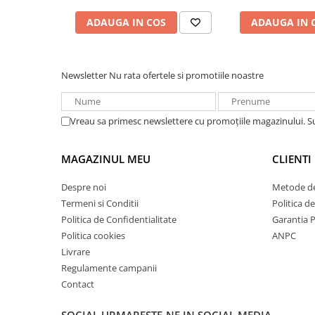
Redresoare, incarcatoare si testere
ADAUGA IN COS
ADAUGA IN 
Redresoare auto, moto, barci si
stationare
Surse UPS
Newsletter
Nu rata ofertele si promotiile noastre
UPS pentru centrale termice si
sisteme de urgenta - acumulator
extern
Vreau sa primesc newslettere cu promoțiile magazinului. 
UPS Calculatoare si Servere
UPS Trifazat
MAGAZINUL MEU
CLIENTI
Stabilizatoare Tensiune
Despre noi
Metode de
PDUs unitati de distributie a
energiei electrice
Termeni si Conditii
Politica d
Politica de Confidentialitate
Garantia 
Cabinete baterii
Politica cookies
ANPC
Acumulatori UPS
Livrare
Regulamente campanii
Drumetii / Camping
Contact
Accesorii
Frigidere portabile