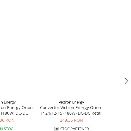
on Energy
Victron Energy
Vi
ron Energy Orion-
Convertor Victron Energy Orion-
Convertor 
5 (180W) DC-DC
Tr 24/12-15 (180W) DC-DC Retail
24/12
,36 RON
249,36 RON
4
IN STOC
STOC PARTENER
S