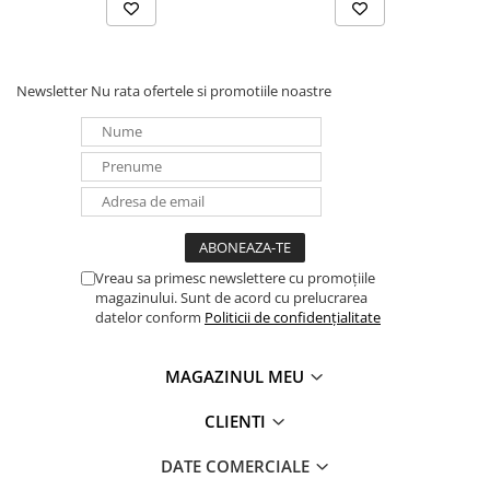
Panouri portabile
Racire/Incalzire
Newsletter
Nu rata ofertele si promotiile noastre
Statii energie portabile
Diverse
Electrice
Intrerupatoare si prize
Dulapuri pentru cablare
structurata
Sigurante
Vreau sa primesc newslettere cu promoțiile
Tablouri electrice
magazinului. Sunt de acord cu prelucrarea
datelor conform
Politicii de confidențialitate
Lumina (Becuri si Lanterne)
Laptop & PC accesorii, baterii,
MAGAZINUL MEU
cabluri USB, prelungitoare USB
Cablu de date si Adaptoare
CLIENTI
Solutii solare portabile
DATE COMERCIALE
Lichidare de stoc