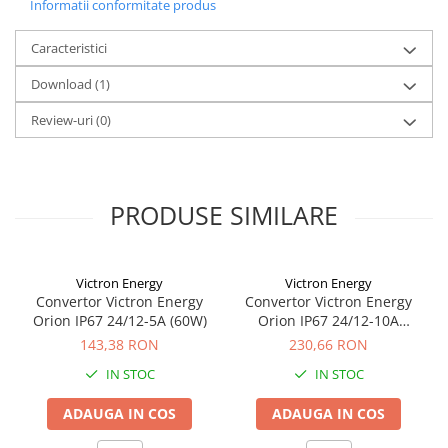
Informatii conformitate produs
Redresoare, incarcatoare si testere
Redresoare auto, moto, barci si
Caracteristici
stationare
Download (1)
Surse UPS
Review-uri
(0)
UPS pentru centrale termice si
sisteme de urgenta - acumulator
extern
UPS Calculatoare si Servere
UPS Trifazat
PRODUSE SIMILARE
Stabilizatoare Tensiune
PDUs unitati de distributie a
Victron Energy
Victron Energy
energiei electrice
Convertor Victron Energy
Convertor Victron Energy
Cabinete baterii
Orion IP67 24/12-5A (60W)
Orion IP67 24/12-10A
(120W)
143,38 RON
230,66 RON
Acumulatori UPS
IN STOC
IN STOC
Drumetii / Camping
Accesorii
ADAUGA IN COS
ADAUGA IN COS
Frigidere portabile