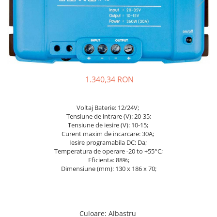
Incarcatoare acumulatori
Panouri fotovoltaice si accesorii
Panouri fotovoltaice
Sisteme prindere panouri
fotovoltaice
Accesorii
1.340,34 RON
Invertoare
Invertoare Hibrid
Voltaj Baterie: 12/24V;
Invertoare On-grid
Tensiune de intrare (V): 20-35;
Tensiune de iesire (V): 10-15;
Invertoare Off-grid
Curent maxim de incarcare: 30A;
Iesire programabila DC: Da;
Controlere solare
Temperatura de operare -20 to +55°C;
MPPT
Eficienta: 88%;
Dimensiune (mm): 130 x 186 x 70;
PWM
Convertoare de tensiune
Sisteme de stocare energie
LiFePO4
Culoare
:
Albastru