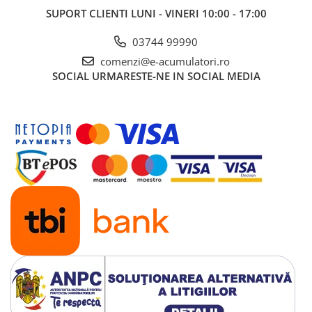
UPS
SUPORT CLIENTI
LUNI - VINERI 10:00 - 17:00
Acumulatori
03744 99990
Diverse
comenzi@e-acumulatori.ro
Invertoare
SOCIAL
URMARESTE-NE IN SOCIAL MEDIA
Sisteme de prindere
Statii de incarcare EV
OUTLET
Pompe de caldura