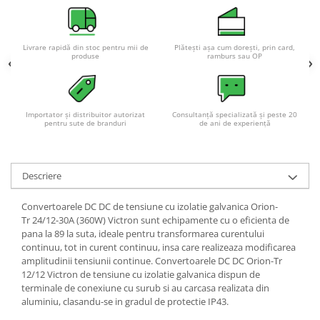
Acumulatori VRLA AGM/GEL /
Tractiune / LiFePo4
Baterii si acumulatori gel si VRLA
Livrare rapidă din stoc pentru mii de
Plătești așa cum dorești, prin card,
6-12 V
produse
ramburs sau OP
Baterii si acumulatori AGM VRLA
de 6-12 V
Acumulatori Moto, ATV
Importator și distribuitor autorizat
Consultanță specializată și peste 20
pentru sute de branduri
de ani de experiență
GEL
AGM
Li-Ion
Descriere
SLA AGM (Sealed Lead Acid)
Convertoarele DC DC de tensiune cu izolatie galvanica Orion-
Deep Cycle - Tractiune/Semi-
Tr 24/12-30A (360W) Victron sunt echipamente cu o eficienta de
Tractiune
pana la 89 la suta, ideale pentru transformarea curentului
Marine & Caravan
continuu, tot in curent continuu, insa care realizeaza modificarea
amplitudinii tensiunii continue. Convertoarele DC DC Orion-Tr
APC
12/12 Victron de tensiune cu izolatie galvanica dispun de
Pachete acumulatori VRLA
terminale de conexiune cu surub si au carcasa realizata din
aluminiu, clasandu-se in gradul de protectie IP43.
Sisteme de management (BMS)