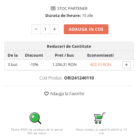
Pachete complete stocare energie
STOC PARTENER
Sisteme de Stocare Comerciale
Durata de livrare:
15 zile
Sisteme fotovoltaice complete
ADAUGA IN COS
Sisteme fotovoltaice de putere
mica (rulota/caravan/case de
vacanta)
Reduceri de Cantitate
Sisteme fotovoltaice profesionale
De la
Discount
Pret
/ buc
Economisesti
Pachete sisteme fotovoltaice
+
3
buc
-10%
1.206,31 RON
402,10 RON
Statii de incarcare vehicule
electrice
Cod Produs:
ORI241240110
Statii de incarcare
Cabluri de incarcare vehicule
Adauga la Favorite
electrice
Prize de incarcare vehicule
electrice
Accesorii
Peste 4000 de produse de la peste
Retur simplu și rapid în până la 14
Turbine eoliene pentru casă
300 de mărci
zile