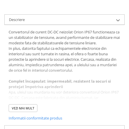
Panouri portabile
Racire/Incalzire
Descriere
Statii energie portabile
Convertorul de curent DC-DC neizolat Orion IP67 functioneaza ca
Diverse
un stabilizator de tensiune, avand performante de stabilizare mai
Electrice
modeste fata de stabilizatoarele de tensiune liniare.
In plus, datorita faptului ca echipamentele electronice din
Intrerupatoare si prize
interiorul sau sunt turnate in rasina, el ofera o foarte buna
Dulapuri pentru cablare
protectie la aprindere si la socuri electrice. Carcasa, realizata din
structurata
aluminiu, impiedica patrunderea apei, a uleiului sau a murdariei
de orice fel in interiorul convertorului.
Sigurante
Tablouri electrice
Complet încapsulat: impermeabil, rezistent la socuri si
Lumina (Becuri si Lanterne)
protejat împotriva aprinderii
Apa, uleiul sau murdaria nu vor deteriora convertorul Orion IP67
Laptop & PC accesorii, baterii,
DC-DC. Carcasa este fabricata din aluminiu turnat, iar
cabluri USB, prelungitoare USB
componentele electronice sunt turnate în rasina.
VEZI MAI MULT
Cablu de date si Adaptoare
Cabluri de intrare si iesire foarte lungi
Solutii solare portabile
Informatii conformitate produs
Datorita cablurilor de 1,8 metri lungime, interconexiunile
intermediare ale cablurilor pentru a creste si mai mult lungimea
Lichidare de stoc