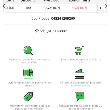
De la
Discount
Pret
/ buc
Economisesti
Redresoare, incarcatoare si testere
+
3
buc
-10%
129,04 RON
43,01 RON
Redresoare auto, moto, barci si
stationare
Cod Produs:
ORI241205260
Surse UPS
Adauga la Favorite
UPS pentru centrale termice si
sisteme de urgenta - acumulator
extern
UPS Calculatoare si Servere
UPS Trifazat
Stabilizatoare Tensiune
Peste 4000 de produse de la peste
Retur simplu și rapid în până la 14
300 de mărci
zile
PDUs unitati de distributie a
energiei electrice
Cabinete baterii
Livrare rapidă din stoc pentru mii de
Plătești așa cum dorești, prin card,
produse
ramburs sau OP
Acumulatori UPS
Drumetii / Camping
Accesorii
Importator și distribuitor autorizat
Consultanță specializată și peste 20
Frigidere portabile
pentru sute de branduri
de ani de experiență