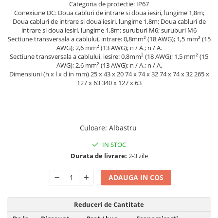
Acumulatori VRLA AGM/GEL /
Categoria de protectie: IP67
Conexiune DC: Doua cabluri de intrare si doua iesiri, lungime 1,8m;
Tractiune / LiFePo4
Doua cabluri de intrare si doua iesiri, lungime 1,8m; Doua cabluri de
Baterii si acumulatori gel si VRLA
intrare si doua iesiri, lungime 1,8m; suruburi M6; suruburi M6
6-12 V
Sectiune transversala a cablului, intrare: 0,8mm² (18 AWG); 1,5 mm² (15
AWG); 2,6 mm² (13 AWG); n / A.; n / A.
Baterii si acumulatori AGM VRLA
Sectiune transversala a cablului, iesire: 0,8mm² (18 AWG); 1,5 mm² (15
de 6-12 V
AWG); 2,6 mm² (13 AWG); n / A.; n / A.
Dimensiuni (h x l x d in mm) 25 x 43 x 20 74 x 74 x 32 74 x 74 x 32 265 x
Acumulatori Moto, ATV
127 x 63 340 x 127 x 63
GEL
AGM
Li-Ion
Culoare
:
Albastru
SLA AGM (Sealed Lead Acid)
Deep Cycle - Tractiune/Semi-
IN STOC
Tractiune
Durata de livrare:
2-3 zile
Marine & Caravan
ADAUGA IN COS
APC
Pachete acumulatori VRLA
Reduceri de Cantitate
Sisteme de management (BMS)