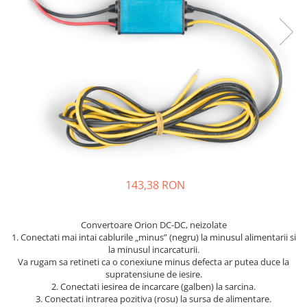
Incarcatoare acumulatori
Panouri fotovoltaice si accesorii
Panouri fotovoltaice
Sisteme prindere panouri
fotovoltaice
Accesorii
Invertoare
Invertoare Hibrid
Invertoare On-grid
Invertoare Off-grid
143,38 RON
Controlere solare
MPPT
Convertoare Orion DC-DC, neizolate
1. Conectati mai intai cablurile „minus” (negru) la minusul alimentarii si
PWM
la minusul incarcaturii.
Va rugam sa retineti ca o conexiune minus defecta ar putea duce la
Convertoare de tensiune
supratensiune de iesire.
Sisteme de stocare energie
2. Conectati iesirea de incarcare (galben) la sarcina.
LiFePO4
3. Conectati intrarea pozitiva (rosu) la sursa de alimentare.