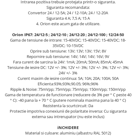
Intrarea pozitiva trebuie protejata printr-o siguranta.
Pachete complete stocare energie
Siguranta recomandata:
Convertor 24 / 12-5A; 24 / 12-10A; 24 / 12-20A
Sisteme de Stocare Comerciale
Siguranta 4 A; 7,5 A; 15 A
4. Orion este acum gata de utilizare.
Sisteme fotovoltaice complete
Sisteme fotovoltaice de putere
Orion IP67: 24/12-5 ; 24/12-10 ; 24/12-20 ; 24/12-100 ; 12/24-50
mica (rulota/caravan/case de
Gama de tensiune de intrare: 15-40VDC; 15-40VDC; 15-40VDC; 18-
vacanta)
35VDC; 10-15VDC
Sisteme fotovoltaice profesionale
Oprire sub tensiune: 13V; 13V; 13V; 15V; 8V
Repornire sub tensiune: 14V; 14V; 14V; 16V; 9V
Pachete sisteme fotovoltaice
Fara curent de sarcina la 24V: 1mA; 20mA; 50mA; 85mA; 45mA
Statii de incarcare vehicule
Tensiune de iesire DC: 12V +/- 3%; 12V +/- 3%; 12V +/- 3%; 12V +/- 3%;
electrice
24V +/- 3%
Curent maxim de iesire continua: 5A; 10A; 20A; 100A; 50A
Statii de incarcare
Eficienta:93%;93%;90.05; 96%;96%
Ripple & Noise: 75mVpp; 75mVpp; 75mVpp; 150mVpp; 150mVpp
Cabluri de incarcare vehicule
Gama de temperatura de functionare (reducere de 3% per ° C peste 40
electrice
° C): -40 pana la + 70 ° C (putere nominala maxima pana la 40 ° C)
Prize de incarcare vehicule
Rezistenta la scurtcircuit: Da
Protectie impotriva conexiunii de polaritate inversa: Cu siguranta
electrice
externa sau intrerupator (nu este inclus)
Accesorii
iNCHIDERE
Turbine eoliene pentru casă
Material si culoare: aluminiu (albastru RAL 5012)