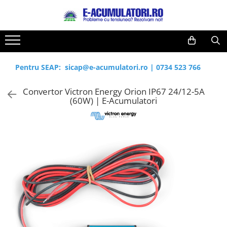
Toate Produsele
Reduceri de vara
Acumulatori, Baterii si Incarcatoare
Cabluri
Uzuale
Pentru SEAP:
sicap@e-acumulatori.ro
|
0734 523 766
Acumulatori
Baterii
Diverse
Convertor Victron Energy Orion IP67 24/12-5A
Baterii alcaline
Prelungitoare
(60W) | E-Acumulatori
Baterii litiu
Panouri fotovoltaice
Zinc-Carbon
Sisteme de prindere
Baterii rotunde argint
Invertoare
Baterii auditive
Statii de incarcare EV
Accesorii baterii
UPS
Baterii Industriale
Acumulatori
Ni-MH
Li-Ion