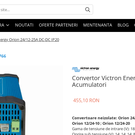
ARA
NOUTATI
OFERTE PARTENERI
MENTENANTA
BLOG
nergy Orion 24/12-25A DC-DC IP20
766
Convertor Victron Ene
Acumulatori
455,10 RON
Convertoare neizolate: Orion 24/12
Orion 12/24-10 ; Orion 12/24-20
Gama de tensiune de intrare (V): 18-3
Oprire sub tensiune (V): 14; 14; 14; 8