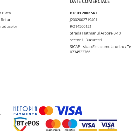
DATE COMERCIALE
 Plata
P Plus 2002 SRL
e Retur
J2002002719401
Produselor
RO14560121
Strada Hatmanul Arbore 8-10
sector 1, Bucuresti
SICAP - sicap@e-acumulatori.ro ; Te
0734523766
g