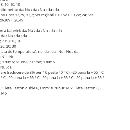
8; 10; 10; 10
tiometru: da; Nu ; da ; Nu ; da ; da
15V F set 13,2V; 13,2; Set reglabil 10–15V F 13,2V; 24; Set
 20-30V F 26,4V
a bateriei: da; Nu ; da ; Nu ; da ; da
 da ; Nu ; da ; da
 70; 8; 10; 20
 20; 20; 30
lata de temperatura): nu; da ; da ; Nu ; Nu ; da
; Nu ; Nu
A; <20mA; <10mA; <15mA; <30mA
 Nu ;da
re (reducere de 3% per ° C peste 40 ° C): -20 pana la + 55 ° C;
° C; -20 pana la + 55 ° C; -20 pana la + 55 ° C; -20 pana la + 55 °
 Filete Faston duble 6,3 mm; suruburi M6; Filete Faston 6,3
i M6