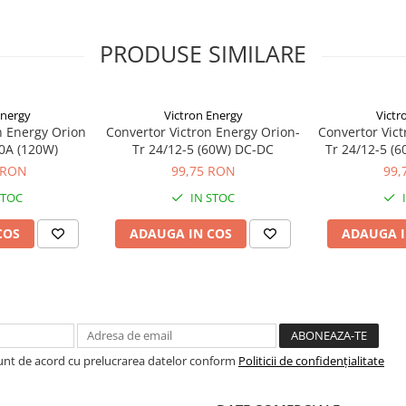
fi paralele pentru a creste
PRODUSE SIMILARE
Energy
Victron Energy
Victr
n Energy Orion
Convertor Victron Energy Orion-
Convertor Vict
10A (120W)
Tr 24/12-5 (60W) DC-DC
Tr 24/12-5 (6
 RON
99,75 RON
99,
STOC
IN STOC
COS
ADAUGA IN COS
ADAUGA I
Sunt de acord cu prelucrarea datelor conform
Politicii de confidențialitate