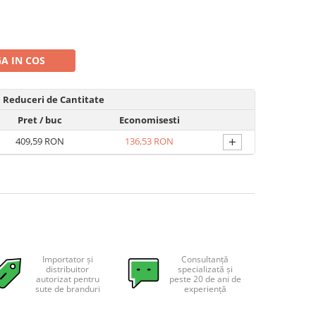
A IN COS
Reduceri de Cantitate
Pret
/ buc
Economisesti
+
409,59 RON
136,53 RON
Importator și
Consultanță
distribuitor
specializată și
autorizat pentru
peste 20 de ani de
sute de branduri
experiență