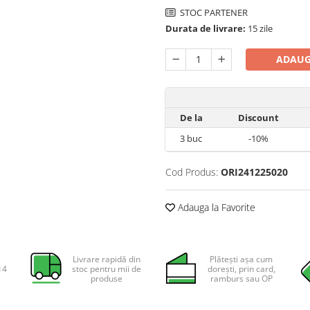
STOC PARTENER
Durata de livrare:
15 zile
ADAUG
De la
Discount
3
buc
-10%
Cod Produs:
ORI241225020
Adauga la Favorite
Livrare rapidă din
Plătești așa cum
14
stoc pentru mii de
dorești, prin card,
produse
ramburs sau OP