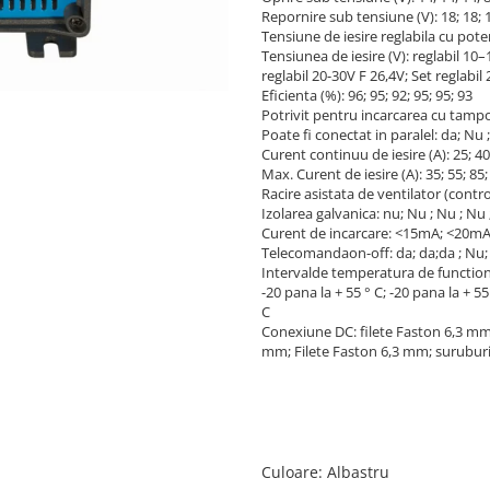
Repornire sub tensiune (V): 18; 18; 1
Tensiune de iesire reglabila cu poten
Tensiunea de iesire (V): reglabil 10–
reglabil 20-30V F 26,4V; Set reglabil
Eficienta (%): 96; 95; 92; 95; 95; 93
Potrivit pentru incarcarea cu tampon 
Poate fi conectat in paralel: da; Nu ;
Curent continuu de iesire (A): 25; 40;
Max. Curent de iesire (A): 35; 55; 85;
Racire asistata de ventilator (contro
Izolarea galvanica: nu; Nu ; Nu ; Nu 
Curent de incarcare: <15mA; <20m
Telecomandaon-off: da; da;da ; Nu;
Intervalde temperatura de functiona
-20 pana la + 55 ° C; -20 pana la + 55 
C
Conexiune DC: filete Faston 6,3 mm;
mm; Filete Faston 6,3 mm; surubur
Culoare
:
Albastru