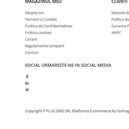
MAGAZINUL MEU
CLIENTI
Panouri portabile
Despre noi
Metode de
Racire/Incalzire
Termeni si Conditii
Politica d
Statii energie portabile
Politica de Confidentialitate
Garantia 
Politica cookies
ANPC
Diverse
Livrare
Electrice
Regulamente campanii
Intrerupatoare si prize
Contact
Dulapuri pentru cablare
structurata
SOCIAL
URMARESTE-NE IN SOCIAL MEDIA
Sigurante
Tablouri electrice
Lumina (Becuri si Lanterne)
Laptop & PC accesorii, baterii,
cabluri USB, prelungitoare USB
Cablu de date si Adaptoare
Copyright P PLUS 2002 SRL
Platforma E-commerce by Goma
Solutii solare portabile
Lichidare de stoc