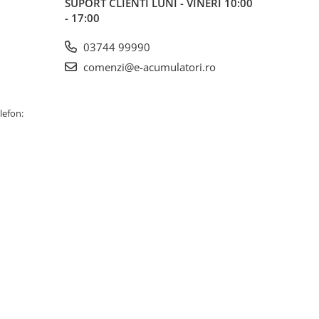
SUPORT CLIENTI
LUNI - VINERI 10:00
- 17:00
03744 99990
comenzi@e-acumulatori.ro
lefon: