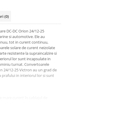
uri
(0)
olare DC-DC Orion 24/12-25
arine si automotive. Ele au
inuu, tot in curent continuu,
arele solare de curent neizolate
te rezistente la supraincalzire si
riorul lor sunt incapsulate in
aluminiu turnat. Convertoarele
on 24/12-25 Victron au un grad de
rafului in interiorul lor si sunt
 mare curent în cablajul de
n întrerupator de putere redusa
torului (vezi manualul).
ncarcator de baterii
aterie accesorie într-un sistem