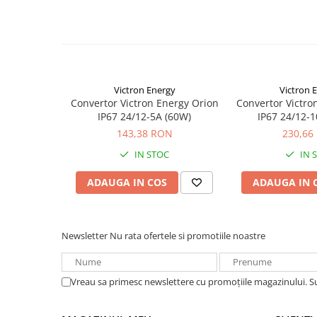
altfel de 24 V.
Redresoare, incarcatoare si testere
Toate modelele sunt rezistente la scurtcircuit si pot 
Redresoare auto, moto, barci si
curentul de iesire
stationare
Pâna la cinci unitati pot fi conectate în paralel.
Surse UPS
UPS pentru centrale termice si
Victron Energy
Victron 
sisteme de urgenta - acumulator
Convertor Victron Energy Orion
Convertor Victro
IP67 24/12-5A (60W)
IP67 24/12-
extern
UPS Calculatoare si Servere
143,38 RON
230,66
UPS Trifazat
IN STOC
IN 
Stabilizatoare Tensiune
ADAUGA IN COS
ADAUGA IN 
PDUs unitati de distributie a
energiei electrice
Cabinete baterii
Newsletter
Nu rata ofertele si promotiile noastre
Acumulatori UPS
Drumetii / Camping
Vreau sa primesc newslettere cu promoțiile magazinului. 
Accesorii
Frigidere portabile