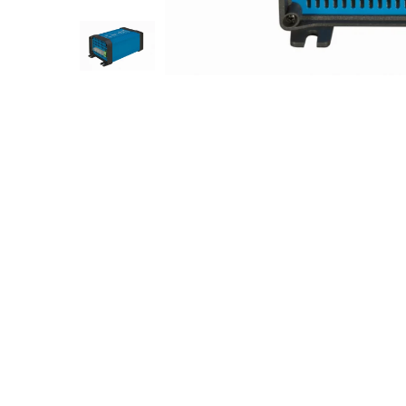
Incarcatoare acumulatori
Panouri fotovoltaice si accesorii
Panouri fotovoltaice
Sisteme prindere panouri
fotovoltaice
Distribuie
pe
Accesorii
Facebook
Invertoare
Invertoare Hibrid
Invertoare On-grid
Invertoare Off-grid
Controlere solare
MPPT
PWM
Convertoare de tensiune
Sisteme de stocare energie
LiFePO4