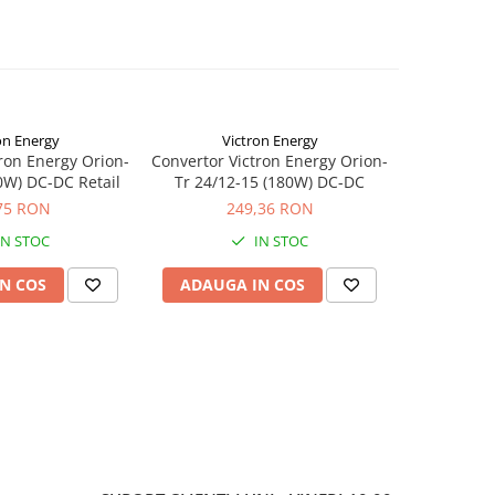
on Energy
Victron Energy
Vi
ron Energy Orion-
Convertor Victron Energy Orion-
Convertor V
0W) DC-DC Retail
Tr 24/12-15 (180W) DC-DC
Tr 24/12-15
75 RON
249,36 RON
2
IN STOC
IN STOC
S
N COS
ADAUGA IN COS
ADAUG