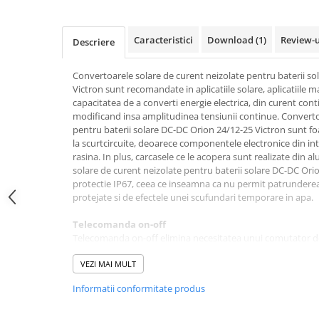
Acumulatori VRLA AGM/GEL /
Tractiune / LiFePo4
Baterii si acumulatori gel si VRLA
Caracteristici
Download (1)
Review-
Descriere
6-12 V
Baterii si acumulatori AGM VRLA
Convertoarele solare de curent neizolate pentru baterii s
de 6-12 V
Victron sunt recomandate in aplicatiile solare, aplicatiile m
capacitatea de a converti energie electrica, din curent cont
Acumulatori Moto, ATV
modificand insa amplitudinea tensiunii continue. Converto
pentru baterii solare DC-DC Orion 24/12-25 Victron sunt foar
GEL
la scurtcircuite, deoarece componentele electronice din inte
AGM
rasina. In plus, carcasele ce le acopera sunt realizate din 
Li-Ion
solare de curent neizolate pentru baterii solare DC-DC Ori
protectie IP67, ceea ce inseamna ca nu permit patrunderea p
SLA AGM (Sealed Lead Acid)
protejate si de efectele unei scufundari temporare in apa.
Deep Cycle - Tractiune/Semi-
Tractiune
Telecomanda on-off
Telecomanda on-off elimina necesitatea unui comutator de
Marine & Caravan
intrare. Telecomanda pornit-oprit poate fi actionata cu u
APC
sau, de exemplu, cu întrerupatorul de pornire / oprire a mo
VEZI MAI MULT
Pachete acumulatori VRLA
Informatii conformitate produs
Tensiune de iesire reglabila: poate fi utilizata si ca î
De exemplu, pentru a încarca un starter de 12 volti sau o b
Sisteme de management (BMS)