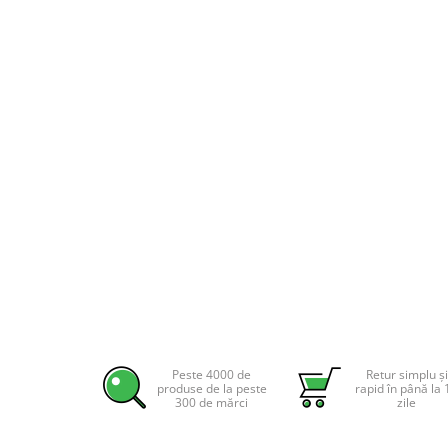
Pachete complete stocare energie
Sisteme de Stocare Comerciale
Sisteme fotovoltaice complete
Sisteme fotovoltaice de putere
mica (rulota/caravan/case de
vacanta)
Sisteme fotovoltaice profesionale
Pachete sisteme fotovoltaice
Statii de incarcare vehicule
electrice
Statii de incarcare
Cabluri de incarcare vehicule
electrice
Prize de incarcare vehicule
electrice
Peste 4000 de
Retur simplu și
produse de la peste
rapid în până la 
Accesorii
300 de mărci
zile
Turbine eoliene pentru casă