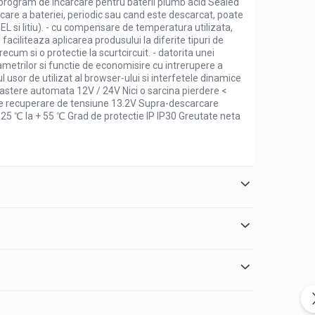
rogram de incarcare pentru baterii plumb acid Sealed
arcare a bateriei, periodic sau cand este descarcat, poate
GEL si litiu). - cu compensare de temperatura utilizata,
faciliteaza aplicarea produsului la diferite tipuri de
cum si o protectie la scurtcircuit. - datorita unei
ametrilor si functie de economisire cu intrerupere a
l usor de utilizat al browser-ului si interfetele dinamice
oastere automata 12V / 24V Nici o sarcina pierdere <
e recuperare de tensiune 13.2V Supra-descarcare
25 ℃ la + 55 ℃ Grad de protectie IP IP30 Greutate neta