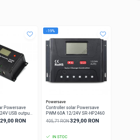
-19%
-29%
Powersave
Powersave
lar Powersave
Controller solar Powersave
Controller
24V USB output
PWM 60A 12/24V SR-HP2460
PWM 10A 
29,00 RON
329,00 RON
405,71 RON
96,60 RO
IN STOC
IN STO