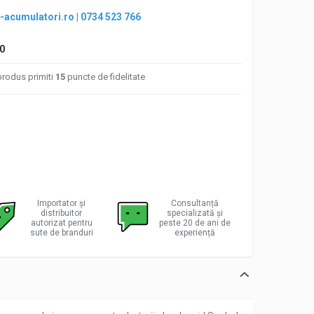
-acumulatori.ro
|
0734 523 766
0
produs primiti
15
puncte de fidelitate
Importator și
Consultanță
distribuitor
specializată și
autorizat pentru
peste 20 de ani de
sute de branduri
experiență