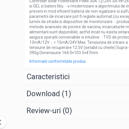
Controller solar Powersave PWM 30A 12/24V SR-HP2430 
Pachete complete stocare energie
si GEL si baterii litiu. - o modernizare a algoritmului d
preveni in mod eficient bateria de non-egalizare si sulfu
Sisteme de Stocare Comerciale
parametrii de incarcare pot fi reglate automat.(cu excepti
lumini de strada si dispozitive de monitorizare. - produs
Sisteme fotovoltaice complete
metode avansate de pornire de sarcina, incarcaturile mar
Sisteme fotovoltaice de putere
alimentarii sunt disponibile, astfel incat nu exista seta
mica (rulota/caravan/case de
asigura operatii convenabile si intuitive. - TVS de pro
vacanta)
13mA/12V；< 15mA/24V Max. Tensiunea de intrare a ene
Sisteme fotovoltaice profesionale
tensiune de recuperare 12.5V (setabil cu cheile) Supra
390g Dimensiune 164.0×103.5×47mm
Pachete sisteme fotovoltaice
Informatii conformitate produs
Statii de incarcare vehicule electrice
Statii de incarcare
Caracteristici
Cabluri de incarcare vehicule
electrice
Download (1)
Prize de incarcare vehicule
electrice
Review-uri
(0)
Accesorii
Turbine eoliene pentru casă
Acumulatori VRLA AGM/GEL /