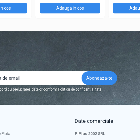
in cos
Adauga in cos
Adaug
cord cu prelucrarea datelor conform
Politicii de confidențialitate
Date comerciale
 Plata
P Plus 2002 SRL