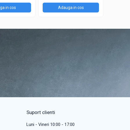
a in cos
Adauga in cos
Ad
Suport clienti
Luni - Vineri 10:00 - 17:00