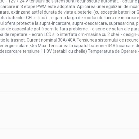
- 12V / 24 V tensiuni de sistem sunt recunoscute automat. - optiune p
e incarcare in 3 etape PWM este adoptata. Aplicarea unei egalizari de inc
rare, extinzand astfel durata de viata a bateriei (cu exceptia bateriilor 
a bateriilor GEL si litiu). - o gama larga de moduri de lucru de incarcare 
ul ofera protectie la supra-incarcare, supra-descarcare, suprasarcina, pre
i de capacitate pot fi pornite fara probleme. - o serie de setari ale par
rea de repetare. - ecran LCD si o interfata om-masina cu 2 chei. - design-u
tectie la trasnet. Curent nominal 30A/40A Tensiunea sistemului de recun
rgiei solare <55 Max. Tensiunea la capatul bateriei <34V Incarcare d
-descarcare tensiune 11.0V (setabil cu cheile) Temperatura de Operare -