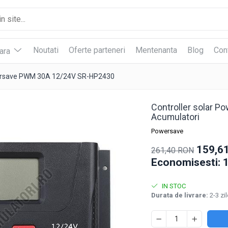
Noutati
Oferte parteneri
Mentenanta
Blog
Con
vara
wersave PWM 30A 12/24V SR-HP2430
Controller solar 
Acumulatori
Powersave
159,6
261,40 RON
Economisesti:
IN STOC
Durata de livrare:
2-3 zil