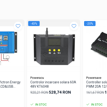
-43%
-20%
Poweracu
Powersave
Victron Energy
Controlor incarcare solara 60A
Controller so
-LCD&USB
48V KT6048
PWM 20A 12/
SR-HP2420
528,74 RON
1
920,21 RON
161,67 RON
IN STOC
IN STOC