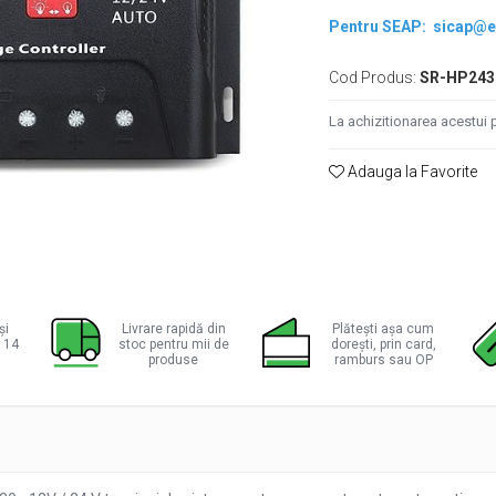
Pentru SEAP:
sicap@e
Cod Produs:
SR-HP243
La achizitionarea acestui 
Adauga la Favorite
ie
ok
și
Livrare rapidă din
Plătești așa cum
a 14
stoc pentru mii de
dorești, prin card,
produse
ramburs sau OP