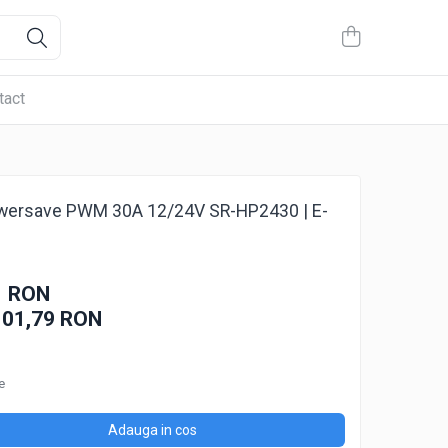
tact
Powersave PWM 30A 12/24V SR-HP2430 | E-
1 RON
101,79
RON
e
Adauga in cos