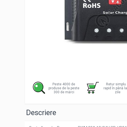
Incarcatoare acumulatori
Panouri fotovoltaice si accesorii
Panouri fotovoltaice
Sisteme prindere panouri
fotovoltaice
Accesorii
Invertoare
Invertoare Hibrid
Invertoare On-grid
Distribu
Invertoare Off-grid
pe
Facebo
Controlere solare
Peste 4000 de
Retur simplu 
produse de la peste
rapid în până l
MPPT
300 de mărci
zile
PWM
Convertoare de tensiune
Descriere
Sisteme de stocare energie
LiFePO4