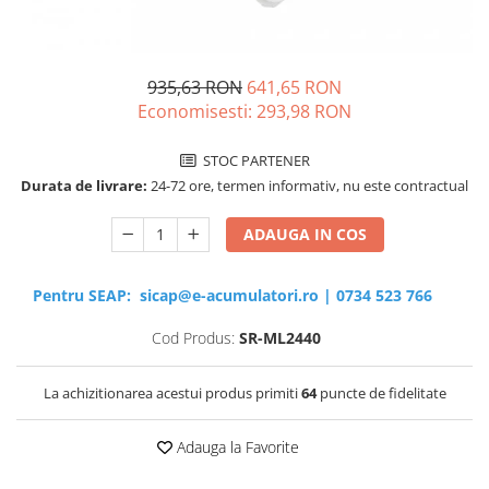
Sisteme de management (BMS)
Redresoare, incarcatoare si testere
935,63 RON
641,65 RON
Redresoare auto, moto, barci si
Economisesti:
293,98
RON
stationare
STOC PARTENER
Durata de livrare:
24-72 ore, termen informativ, nu este contractual
ADAUGA IN COS
Pentru SEAP:
sicap@e-acumulatori.ro
|
0734 523 766
Cod Produs:
SR-ML2440
La achizitionarea acestui produs primiti
64
puncte de fidelitate
Adauga la Favorite