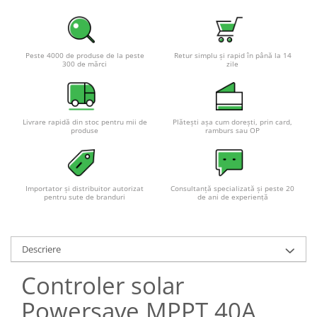
Peste 4000 de produse de la peste
Retur simplu și rapid în până la 14
300 de mărci
zile
Livrare rapidă din stoc pentru mii de
Plătești așa cum dorești, prin card,
produse
ramburs sau OP
Importator și distribuitor autorizat
Consultanță specializată și peste 20
pentru sute de branduri
de ani de experiență
Descriere
Controler solar
Powersave MPPT 40A