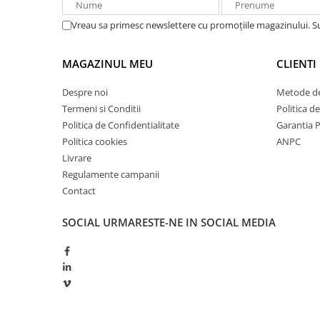
Redresoare, incarcatoare si testere
Vreau sa primesc newslettere cu promoțiile magazinului. 
Redresoare auto, moto, barci si
stationare
MAGAZINUL MEU
CLIENTI
Surse UPS
UPS pentru centrale termice si
Despre noi
Metode de
sisteme de urgenta - acumulator
Termeni si Conditii
Politica d
extern
Politica de Confidentialitate
Garantia 
UPS Calculatoare si Servere
Politica cookies
ANPC
UPS Trifazat
Livrare
Stabilizatoare Tensiune
Regulamente campanii
Contact
PDUs unitati de distributie a
energiei electrice
SOCIAL
URMARESTE-NE IN SOCIAL MEDIA
Cabinete baterii
Acumulatori UPS
Drumetii / Camping
Accesorii
Frigidere portabile