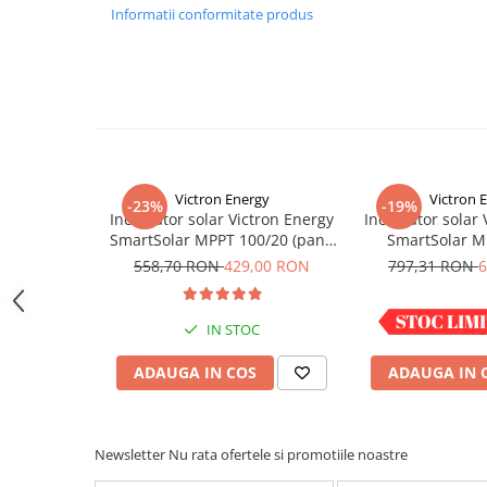
Acumulatori VRLA AGM/GEL /
bateriei.
Informatii conformitate produs
Tractiune / LiFePo4
Optiuni de sincronizare zi / noapte: consultati manua
Baterii si acumulatori gel si VRLA
6-12 V
Baterii si acumulatori AGM VRLA
de 6-12 V
Acumulatori Moto, ATV
Victron Energy
Victron 
GEL
-23%
-19%
Incarcator solar Victron Energy
Incarcator solar 
AGM
SmartSolar MPPT 100/20 (pana
SmartSolar M
Li-Ion
la 48V) Retail
558,70 RON
429,00 RON
797,31 RON
6
SLA AGM (Sealed Lead Acid)
Deep Cycle - Tractiune/Semi-
IN STOC
IN 
Tractiune
Marine & Caravan
ADAUGA IN COS
ADAUGA IN 
APC
Pachete acumulatori VRLA
Newsletter
Nu rata ofertele si promotiile noastre
Sisteme de management (BMS)