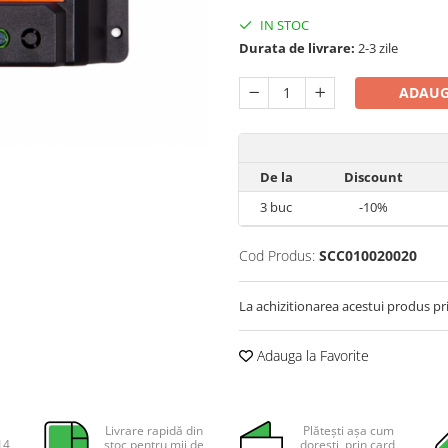
IN STOC
Durata de livrare:
2-3 zile
ADAUG
De la
Discount
3
buc
-10%
Cod Produs:
SCC010020020
La achizitionarea acestui produs pr
Adauga la Favorite
Livrare rapidă din
Plătești așa cum
14
stoc pentru mii de
dorești, prin card,