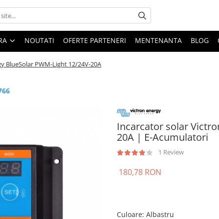
ARA
NOUTATI
OFERTE PARTENERI
MENTENANTA
BLOG
rgy BlueSolar PWM-Light 12/24V-20A
766
Incarcator solar Victr
20A | E-Acumulatori
1 Review
180,78 RON
Culoare
:
Albastru