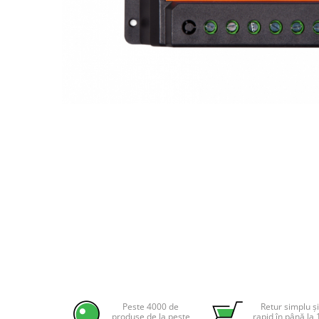
Incarcatoare acumulatori
Panouri fotovoltaice si accesorii
Panouri fotovoltaice
Sisteme prindere panouri
fotovoltaice
Accesorii
Distribuie
Invertoare
pe
Facebook
Invertoare Hibrid
Invertoare On-grid
Invertoare Off-grid
Controlere solare
MPPT
PWM
Convertoare de tensiune
Sisteme de stocare energie
Peste 4000 de
Retur simplu și
LiFePO4
produse de la peste
rapid în până la 