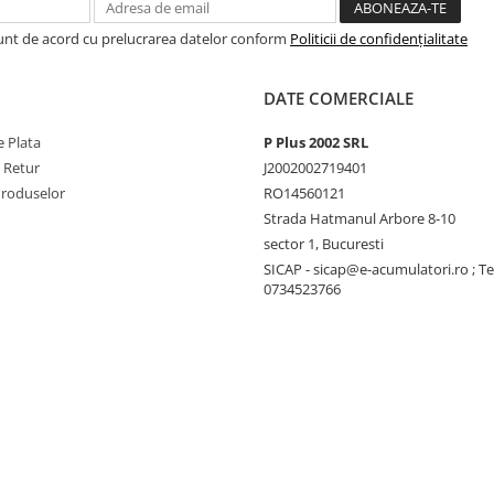
Sunt de acord cu prelucrarea datelor conform
Politicii de confidențialitate
DATE COMERCIALE
 Plata
P Plus 2002 SRL
e Retur
J2002002719401
Produselor
RO14560121
Strada Hatmanul Arbore 8-10
sector 1, Bucuresti
SICAP - sicap@e-acumulatori.ro ; Te
0734523766