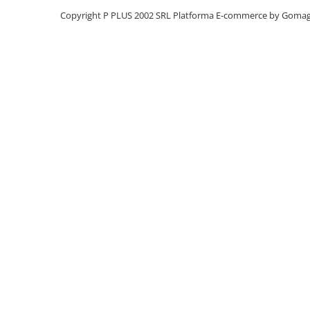
Panouri portabile
Copyright P PLUS 2002 SRL
Platforma E-commerce by Goma
Racire/Incalzire
Statii energie portabile
Diverse
Electrice
Intrerupatoare si prize
Dulapuri pentru cablare
structurata
Sigurante
Tablouri electrice
Lumina (Becuri si Lanterne)
Laptop & PC accesorii, baterii,
cabluri USB, prelungitoare USB
Cablu de date si Adaptoare
Solutii solare portabile
Lichidare de stoc