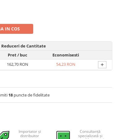
A IN COS
Reduceri de Cantitate
Pret
/ buc
Economisesti
+
162,70 RON
54,23 RON
imiti
18
puncte de fidelitate
Importator și
Consultanță
distribuitor
specializată și