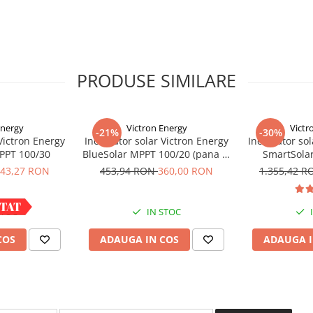
lul pentru detalii
PRODUSE SIMILARE
Energy
Victron Energy
Victr
-21%
-30%
Victron Energy
Incarcator solar Victron Energy
Incarcator so
PPT 100/30
BlueSolar MPPT 100/20 (pana la
SmartSola
48V) Retail
43,27 RON
453,94 RON
360,00 RON
1.355,42 
STOC
IN STOC
COS
ADAUGA IN COS
ADAUGA I