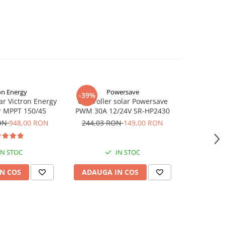
on Energy
Powersave
Vi
-39%
lar Victron Energy
Controller solar Powersave
Incarcator
r MPPT 150/45
PWM 30A 12/24V SR-HP2430
BlueSo
1
RON
948,00 RON
244,03 RON
149,00 RON
2
IN STOC
IN STOC
N COS
ADAUGA IN COS
ADAUG