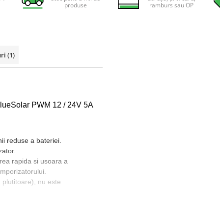
produse
ramburs sau OP
uri
(1)
 BlueSolar PWM 12 / 24V 5A
ii reduse a bateriei.
zator.
rea rapida si usoara a
temporizatorului.
, plutitoare), nu este
 si scurtcircuitului.
 panoului solar si / sau a