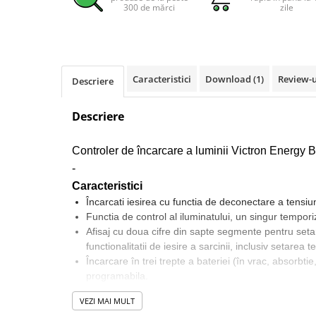
300 de mărci
zile
Pachete complete stocare energie
Sisteme de Stocare Comerciale
Sisteme fotovoltaice complete
Sisteme fotovoltaice de putere
Caracteristici
Download (1)
Review-
Descriere
mica (rulota/caravan/case de
vacanta)
Sisteme fotovoltaice profesionale
Descriere
Pachete sisteme fotovoltaice
Controler de încarcare a luminii Victron Energy
Statii de incarcare vehicule
electrice
-
Caracteristici
Statii de incarcare
Încarcati iesirea cu functia de deconectare a tensiun
Cabluri de incarcare vehicule
Functia de control al iluminatului, un singur tempori
electrice
Afisaj cu doua cifre din sapte segmente pentru seta
Prize de incarcare vehicule
functionalitatii de iesire a sarcinii, inclusiv setarea 
electrice
Încarcare în trei trepte a bateriei (în vrac, absorbtie
programabila.
Accesorii
Iesire de încarcare protejata împotriva suprasolicitarii
VEZI MAI MULT
Turbine eoliene pentru casă
Protejat împotriva conexiunii de polaritate inversa a