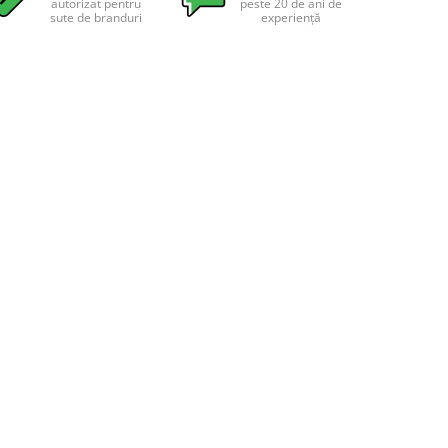
autorizat pentru
peste 20 de ani de
sute de branduri
experiență