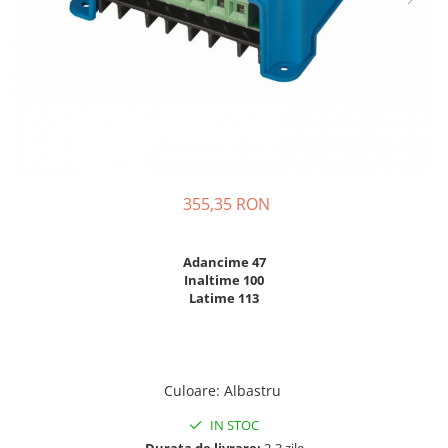
Sisteme de management (BMS)
Redresoare, incarcatoare si testere
Redresoare auto, moto, barci si
stationare
355,35 RON
Adancime 47
Inaltime 100
Latime 113
Culoare
:
Albastru
IN STOC
Durata de livrare:
2-3 zile