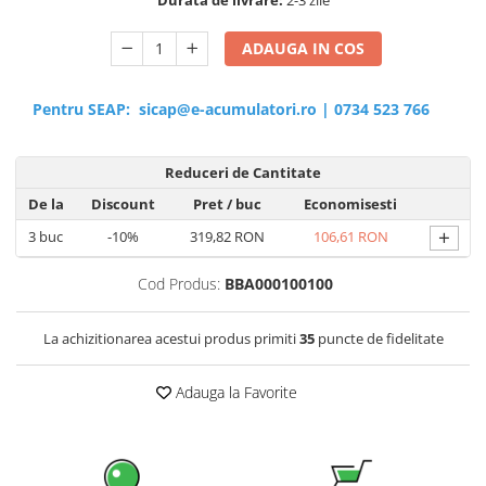
ADAUGA IN COS
Pentru SEAP:
sicap@e-acumulatori.ro
|
0734 523 766
Reduceri de Cantitate
De la
Discount
Pret
/ buc
Economisesti
+
3
buc
-10%
319,82 RON
106,61 RON
Cod Produs:
BBA000100100
La achizitionarea acestui produs primiti
35
puncte de fidelitate
Adauga la Favorite