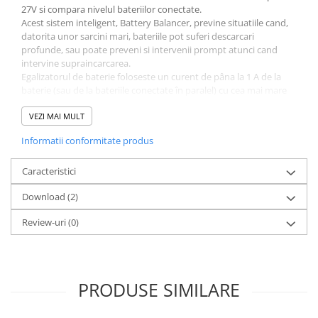
27V si compara nivelul bateriilor conectate.
Acest sistem inteligent, Battery Balancer, previne situatiile cand,
datorita unor sarcini mari, bateriile pot suferi descarcari
profunde, sau poate preveni si intervenii prompt atunci cand
intervine supraincarcarea.
Egalizatorul de baterie foloseste un curent de pâna la 1 A de la
baterie (sau de la bateriile conectate în paralel) cu cea mai mare
tensiune. Diferenta rezultata din încarcare va asigura ca toate
bateriile vor ajunge la aceeasi stare de încarcare. Daca este
VEZI MAI MULT
necesar, pot fi legate în paralel mai multe baterii.
Informatii conformitate produs
Pot fi folosite trei egalizatoare de baterii pentru a echilibra un
banc de baterii de 48 V.
Caracteristici
Download (2)
Review-uri
(0)
PRODUSE SIMILARE