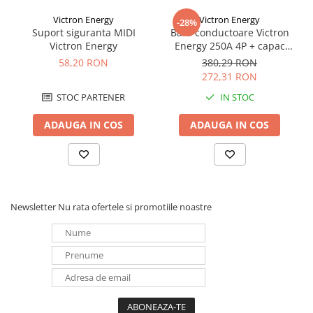
Victron Energy
Victron Energy
-28%
Suport siguranta MIDI
Bara conductoare Victron
Victron Energy
Energy 250A 4P + capac
BUSBAR VBB125040010
58,20 RON
380,29 RON
272,31 RON
STOC PARTENER
IN STOC
ADAUGA IN COS
ADAUGA IN COS
Newsletter
Nu rata ofertele si promotiile noastre