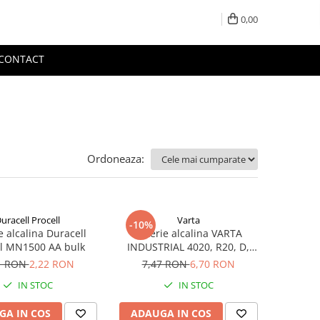
0,00
CONTACT
Ordoneaza:
uracell Procell
Varta
-10%
e alcalina Duracell
Baterie alcalina VARTA
ll MN1500 AA bulk
INDUSTRIAL 4020, R20, D,
1.5V, bulk
1 RON
2,22 RON
7,47 RON
6,70 RON
IN STOC
IN STOC
GA IN COS
ADAUGA IN COS