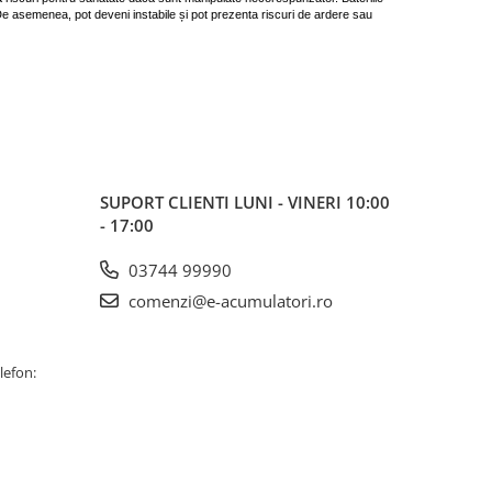
 De asemenea, pot deveni instabile și pot prezenta riscuri de ardere sau
SUPORT CLIENTI
LUNI - VINERI 10:00
- 17:00
03744 99990
comenzi@e-acumulatori.ro
lefon: