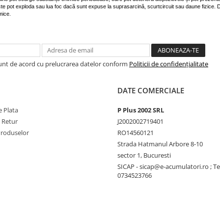
fecte pot exploda sau lua foc dacă sunt expuse la suprasarcină, scurtcircuit sau daune fizice.
mice.
Sunt de acord cu prelucrarea datelor conform
Politicii de confidențialitate
DATE COMERCIALE
 Plata
P Plus 2002 SRL
e Retur
J2002002719401
Produselor
RO14560121
Strada Hatmanul Arbore 8-10
sector 1, Bucuresti
SICAP - sicap@e-acumulatori.ro ; Te
0734523766