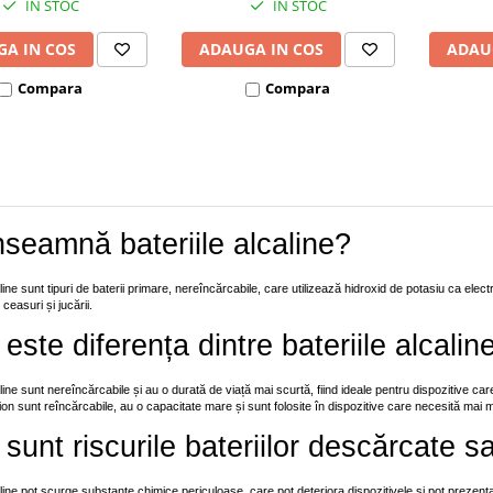
IN STOC
IN STOC
A IN COS
ADAUGA IN COS
ADAU
Compara
Compara
nseamnă bateriile alcaline?
aline sunt tipuri de baterii primare, nereîncărcabile, care utilizează hidroxid de potasiu ca elec
ceasuri și jucării.
este diferența dintre bateriile alcaline 
aline sunt nereîncărcabile și au o durată de viață mai scurtă, fiind ideale pentru dispozitive 
iu-ion sunt reîncărcabile, au o capacitate mare și sunt folosite în dispozitive care necesită mai m
sunt riscurile bateriilor descărcate 
caline pot scurge substanțe chimice periculoase, care pot deteriora dispozitivele și pot prezen