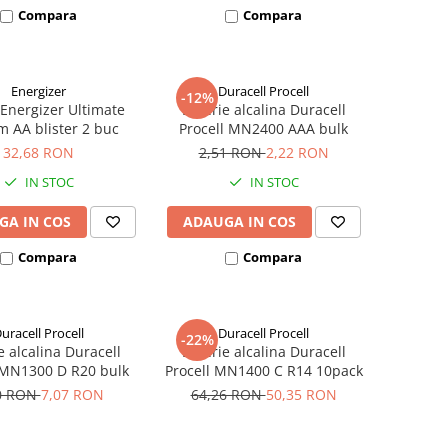
Compara
Compara
Energizer
Duracell Procell
-12%
 Energizer Ultimate
Baterie alcalina Duracell
m AA blister 2 buc
Procell MN2400 AAA bulk
32,68 RON
2,51 RON
2,22 RON
IN STOC
IN STOC
GA IN COS
ADAUGA IN COS
Compara
Compara
uracell Procell
Duracell Procell
-22%
e alcalina Duracell
Baterie alcalina Duracell
 MN1300 D R20 bulk
Procell MN1400 C R14 10pack
0 RON
7,07 RON
64,26 RON
50,35 RON