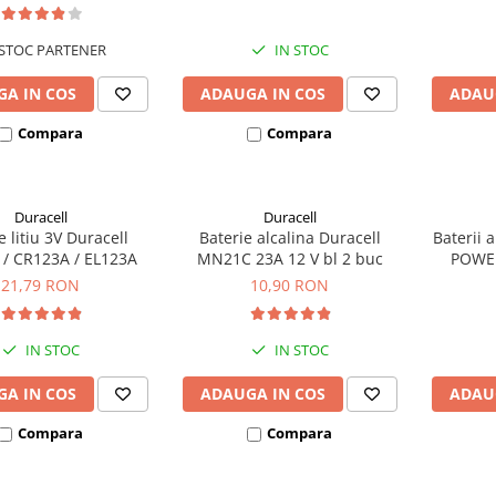
STOC PARTENER
IN STOC
A IN COS
ADAUGA IN COS
ADAU
Compara
Compara
Duracell
Duracell
e litiu 3V Duracell
Baterie alcalina Duracell
Baterii 
 / CR123A / EL123A
MN21C 23A 12 V bl 2 buc
POWER
bl
21,79 RON
10,90 RON
IN STOC
IN STOC
A IN COS
ADAUGA IN COS
ADAU
Compara
Compara