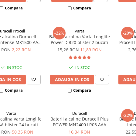
Compara
Compara
uracell Procell
Varta
D
-22%
-20%
e alcalina Duracell
Baterie alcalina Varta Longlife
Bateri
 Intense MX1500 AA
Power D R20 blister 2 bucati
Procell
bulk
6 RON
2,22 RON
15,26 RON
11,89 RON
2,7
IN STOC
IN STOC
A IN COS
ADAUGA IN COS
ADAU
Compara
Compara
Varta
Duracell
D
-22%
lcalina Varta Longlife
Baterii alcaline Duracell Plus
Baterie 
A blister 24 bucati
POWER MN2400 LR03 AAA
Inte
blister 4 buc
5 RON
50,35 RON
16,34 RON
22,5