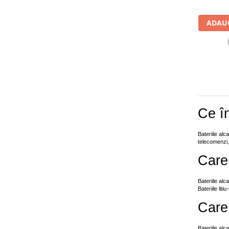
UPS
Acumulatori
ADAUG
Diverse
Invertoare
Sisteme de prindere
Statii de incarcare EV
OUTLET
Ce î
Pompe de caldura
Bateriile alc
telecomenzi, 
Care 
Bateriile alc
Bateriile lit
Care 
Bateriile al