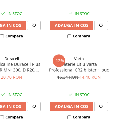
IN STOC
IN STOC
GA IN COS
ADAUGA IN COS
Compara
Compara
Duracell
Varta
-12%
alcaline Duracell Plus
Baterie Litiu Varta
 MN1300, D,R20,
Professional CR2 blister 1 buc
ister de 2 buc
20,70 RON
16,34 RON
14,40 RON
IN STOC
IN STOC
GA IN COS
ADAUGA IN COS
Compara
Compara