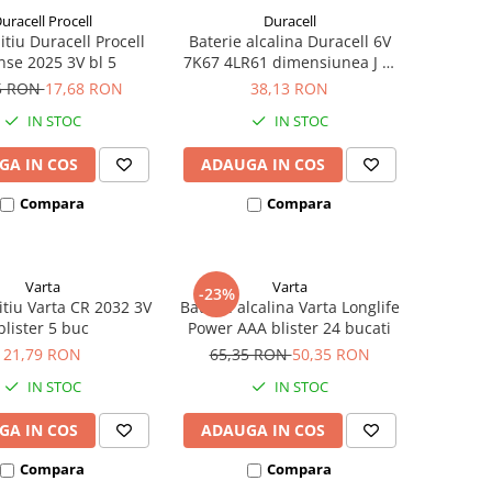
uracell Procell
Duracell
litiu Duracell Procell
Baterie alcalina Duracell 6V
nse 2025 3V bl 5
7K67 4LR61 dimensiunea J bl
1 buc
5 RON
17,68 RON
38,13 RON
IN STOC
IN STOC
GA IN COS
ADAUGA IN COS
Compara
Compara
Varta
Varta
-23%
itiu Varta CR 2032 3V
Baterie alcalina Varta Longlife
blister 5 buc
Power AAA blister 24 bucati
21,79 RON
65,35 RON
50,35 RON
IN STOC
IN STOC
GA IN COS
ADAUGA IN COS
Compara
Compara