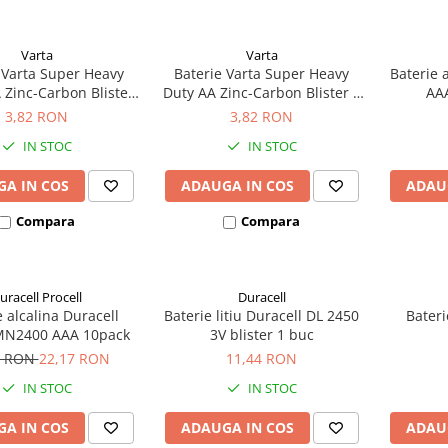
Varta
Varta
 Varta Super Heavy
Baterie Varta Super Heavy
Baterie 
 Zinc-Carbon Blister
Duty AA Zinc-Carbon Blister 4
AAA
4 buc
buc
3,82 RON
3,82 RON
IN STOC
IN STOC
A IN COS
ADAUGA IN COS
ADAU
Compara
Compara
uracell Procell
Duracell
e alcalina Duracell
Baterie litiu Duracell DL 2450
Bater
 MN2400 AAA 10pack
3V blister 1 buc
9 RON
22,17 RON
11,44 RON
IN STOC
IN STOC
A IN COS
ADAUGA IN COS
ADAU