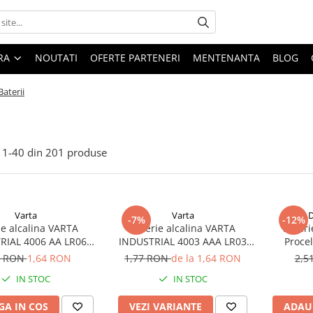
ARA
NOUTATI
OFERTE PARTENERI
MENTENANTA
BLOG
Baterii
1-
40
din
201
produse
Varta
Varta
D
-7%
-12%
ie alcalina VARTA
Baterie alcalina VARTA
Bateri
RIAL 4006 AA LR06
INDUSTRIAL 4003 AAA LR03
Proce
1.5V bulk
1.5V
7 RON
1,64 RON
1,77 RON
de la 1,64 RON
2,5
IN STOC
IN STOC
A IN COS
VEZI VARIANTE
ADAU