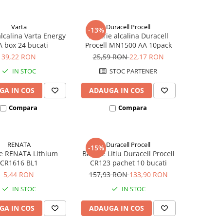
Varta
Duracell Procell
-13%
alcalina Varta Energy
Baterie alcalina Duracell
 box 24 bucati
Procell MN1500 AA 10pack
39,22 RON
25,59 RON
22,17 RON
IN STOC
STOC PARTENER
GA IN COS
ADAUGA IN COS
Compara
Compara
RENATA
Duracell Procell
-15%
ie RENATA Lithium
Baterie Litiu Duracell Procell
CR1616 BL1
CR123 pachet 10 bucati
5,44 RON
157,93 RON
133,90 RON
IN STOC
IN STOC
GA IN COS
ADAUGA IN COS