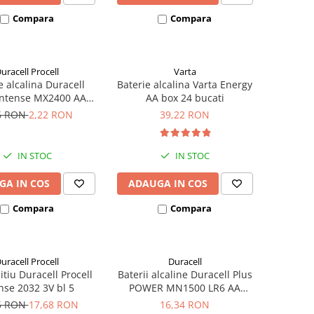
Compara
Compara
uracell Procell
Varta
e alcalina Duracell
Baterie alcalina Varta Energy
 Intense MX2400 AAA
AA box 24 bucati
bulk
6 RON
2,22 RON
39,22 RON
IN STOC
IN STOC
GA IN COS
ADAUGA IN COS
Compara
Compara
uracell Procell
Duracell
litiu Duracell Procell
Baterii alcaline Duracell Plus
nse 2032 3V bl 5
POWER MN1500 LR6 AA
blister de 4 buc
5 RON
17,68 RON
16,34 RON