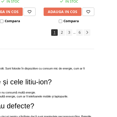
IN STOC
IN STOC
GA IN COS
ADAUGA IN COS
Compara
Compara
1
2
3
6
...
trolit. Sunt folosite în dispozitive cu consum mic de energie, cum ar fi
și cele litiu-ion?
care nu consumă multă energie.
ultă energie, cum ar fi telefoanele mobile și laptopurile.
sau defecte?
ta riscuri pentru sănătate dacă sunt manipulate necorespunzător. Bateriile