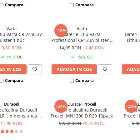
Compara
Compara
Varta
Varta
-18%
itiu Varta CR 2450 3V
Baterie Litiu Varta
Baterii
blister 1 buc
Professional CR123A blister 1
Lithiu
buc
9,80 RON
14,05 RON
11,46 RON
IN STOC
IN STOC
A IN COS
ADAUGA IN COS
ADAU
Compara
Compara
Duracell
Duracell Procell
D
-24%
-28%
e alcalina Duracell
Baterie alcalina Duracell
Bateri
LR1, dimensiunea N,
Procell MN1300 D R20 10pack
Procell
blister 2 buc
11,98 RON
92,58 RON
70,70 RON
9,8